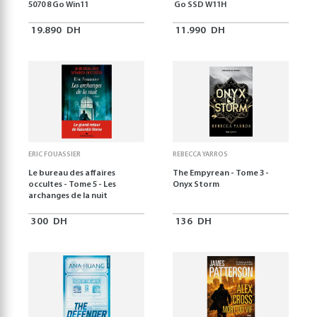
5070 8 Go Win11
Go SSD W11H
19.890
DH
11.990
DH
ERIC FOUASSIER
REBECCA YARROS
Le bureau des affaires
The Empyrean - Tome 3 -
occultes - Tome 5 - Les
Onyx Storm
archanges de la nuit
300
DH
136
DH