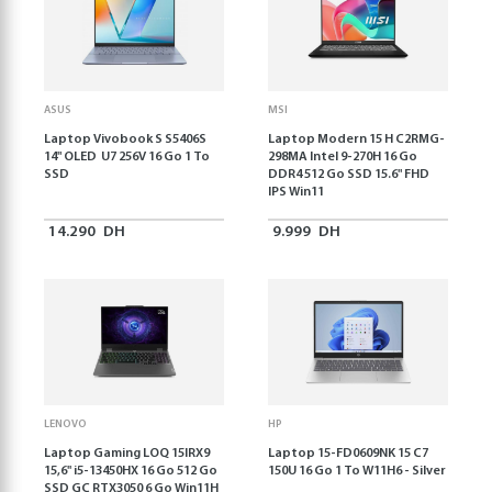
ASUS
MSI
Laptop Vivobook S S5406S
Laptop Modern 15 H C2RMG-
14" OLED U7 256V 16 Go 1 To
298MA Intel 9-270H 16 Go
SSD
DDR4 512 Go SSD 15.6" FHD
IPS Win11
14.290
DH
9.999
DH
LENOVO
HP
Laptop Gaming LOQ 15IRX9
Laptop 15-FD0609NK 15 C7
15,6'' i5-13450HX 16 Go 512 Go
150U 16 Go 1 To W11H6 - Silver
SSD GC RTX3050 6 Go Win11H