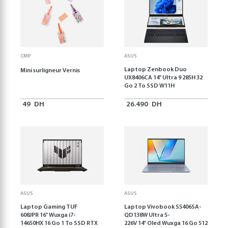
CMP
ASUS
Laptop Zenbook Duo
Mini surligneur Vernis
UX8406CA 14'' Ultra 9 285H 32
Go 2 To SSD W11H
49
DH
26.490
DH
ASUS
ASUS
Laptop Gaming TUF
Laptop Vivobook S5406SA-
608JPR 16'' Wuxga i7-
QD138W Ultra 5-
14650HX 16 Go 1 To SSD RTX
226V 14" Oled Wuxga 16 Go 512