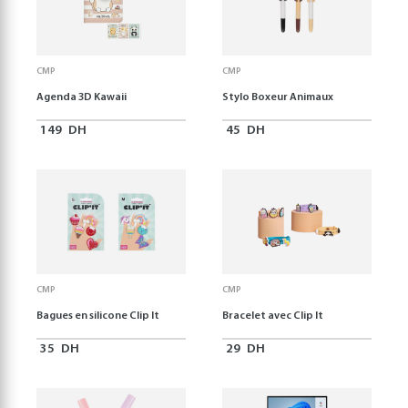
CMP
CMP
Agenda 3D Kawaii
Stylo Boxeur Animaux
149
DH
45
DH
CMP
CMP
Bagues en silicone Clip It
Bracelet avec Clip It
35
DH
29
DH