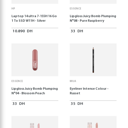
HP
ESSENCE
Laptop 14 ultra 7-155H 16 Go
Lipgloss Juicy Bomb Plumping
1 To SSD W11H - Silver
N°08 - Pure Raspberry
10.890
DH
33
DH
ESSENCE
MUA
Lipgloss Juicy Bomb Plumping
Eyeliner Intense Colour -
N°04 - Blossom Peach
Russet
33
DH
35
DH