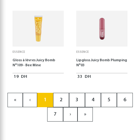
ESSENCE
ESSENCE
Gloss à lèvres Juicy Bomb
Lipgloss Juicy Bomb Plumping
N°109 - Bee Mine
N°03
19
DH
33
DH
«
‹
1
2
3
4
5
6
7
›
»