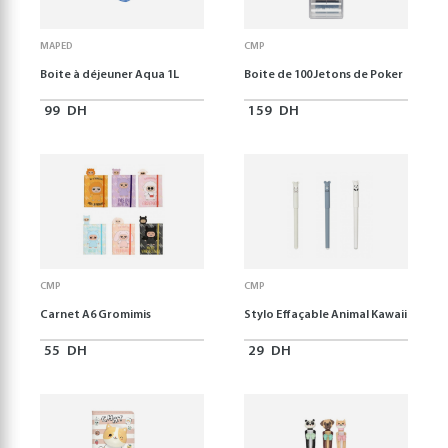
MAPED
CMP
Boite à déjeuner Aqua 1L
Boite de 100 Jetons de Poker
99
DH
159
DH
CMP
CMP
Carnet A6 Gromimis
Stylo Effaçable Animal Kawaii
55
DH
29
DH