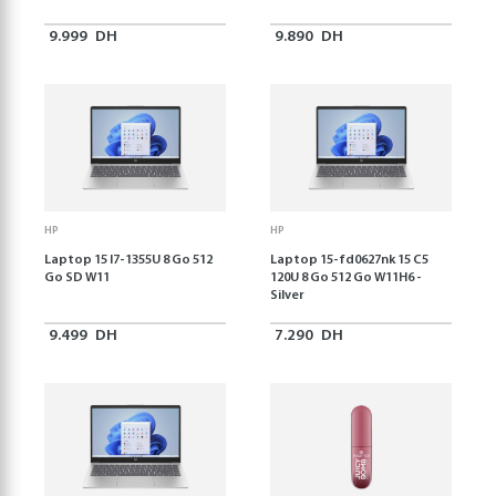
9.999
DH
9.890
DH
HP
HP
Laptop 15 I7-1355U 8 Go 512
Laptop 15-fd0627nk 15 C5
Go SD W11
120U 8 Go 512 Go W11H6 -
Silver
9.499
DH
7.290
DH