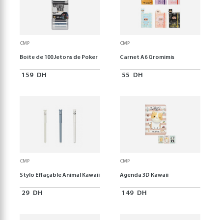
CMP
CMP
Boite de 100 Jetons de Poker
Carnet A6 Gromimis
159
DH
55
DH
CMP
CMP
Stylo Effaçable Animal Kawaii
Agenda 3D Kawaii
29
DH
149
DH