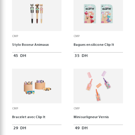
CMP
CMP
Stylo Boxeur Animaux
Bagues en silicone Clip It
45
DH
35
DH
CMP
CMP
Bracelet avec Clip It
Mini surligneur Vernis
29
DH
49
DH