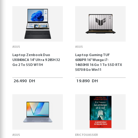
ASUS
ASUS
Laptop Zenbook Duo
Laptop Gaming TUF
UX8406CA 14'' Ultra 9 285H 32
608JPR 16'' Wuxga i7-
Go 2 To SSD W11H
14650HX 16 Go 1 To SSD RTX
5070 8 Go Win11
26.490
DH
19.890
DH
ASUS
ERIC FOUASSIER