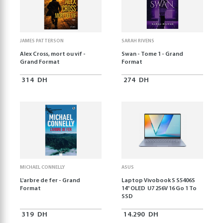
JAMES PATTERSON
SARAH RIVENS
Alex Cross, mort ou vif -
Swan - Tome 1 - Grand
Grand Format
Format
314
DH
274
DH
MICHAEL CONNELLY
ASUS
L'arbre de fer - Grand
Laptop Vivobook S S5406S
Format
14" OLED U7 256V 16 Go 1 To
SSD
319
DH
14.290
DH