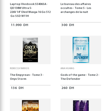
Laptop Vivobook S5406SA-
Le bureau des affaires
QD138W Ultra 5-
occultes - Tome 5 - Les
226V 14" Oled Wuxga 16 Go 512
archanges de la nuit
Go SSD W11H
11.990
DH
300
DH
REBECCA YARROS
ANA HUANG
The Empyrean - Tome 3 -
Gods of the game - Tome 2 -
Onyx Storm
The Defender
136
DH
260
DH