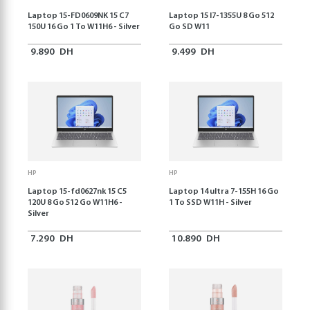
Laptop 15-FD0609NK 15 C7
Laptop 15 I7-1355U 8 Go 512
150U 16 Go 1 To W11H6 - Silver
Go SD W11
9.890
DH
9.499
DH
HP
HP
Laptop 15-fd0627nk 15 C5
Laptop 14 ultra 7-155H 16 Go
120U 8 Go 512 Go W11H6 -
1 To SSD W11H - Silver
Silver
7.290
DH
10.890
DH