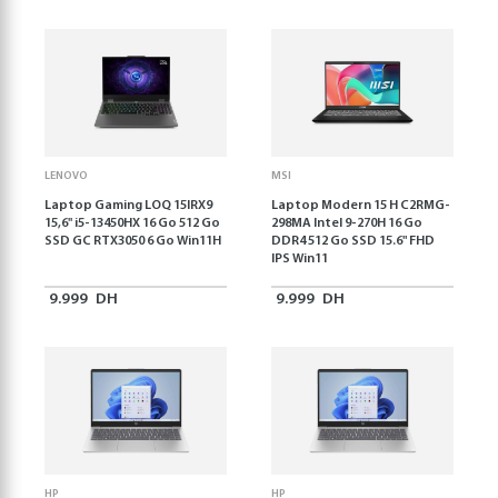
LENOVO
MSI
Laptop Gaming LOQ 15IRX9
Laptop Modern 15 H C2RMG-
15,6'' i5-13450HX 16 Go 512 Go
298MA Intel 9-270H 16 Go
SSD GC RTX3050 6 Go Win11H
DDR4 512 Go SSD 15.6" FHD
IPS Win11
9.999
DH
9.999
DH
HP
HP