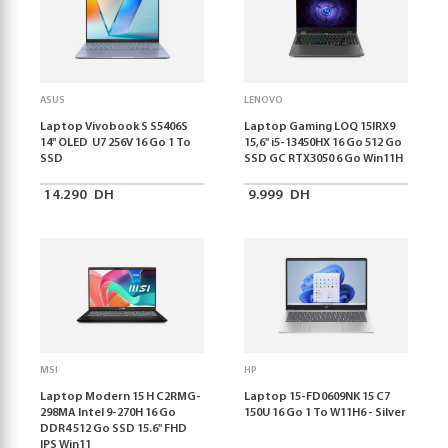
ASUS
LENOVO
Laptop Vivobook S S5406S
Laptop Gaming LOQ 15IRX9
14" OLED U7 256V 16 Go 1 To
15,6'' i5-13450HX 16 Go 512 Go
SSD
SSD GC RTX3050 6 Go Win11H
14.290
DH
9.999
DH
MSI
HP
Laptop Modern 15 H C2RMG-
Laptop 15-FD0609NK 15 C7
298MA Intel 9-270H 16 Go
150U 16 Go 1 To W11H6 - Silver
DDR4 512 Go SSD 15.6" FHD
IPS Win11