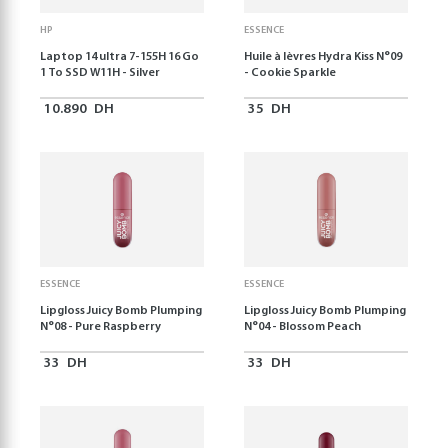
HP
ESSENCE
Laptop 14 ultra 7-155H 16 Go
Huile à lèvres Hydra Kiss N°09
1 To SSD W11H - Silver
- Cookie Sparkle
10.890
DH
35
DH
ESSENCE
ESSENCE
Lipgloss Juicy Bomb Plumping
Lipgloss Juicy Bomb Plumping
N°08 - Pure Raspberry
N°04 - Blossom Peach
33
DH
33
DH