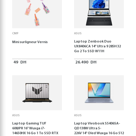
CMP
ASUS
Laptop Zenbook Duo
Mini surligneur Vernis
UX8406CA 14'' Ultra 9 285H 32
Go 2 To SSD W11H
49
DH
26.490
DH
ASUS
ASUS
Laptop Gaming TUF
Laptop Vivobook S5406SA-
608JPR 16'' Wuxga i7-
QD138W Ultra 5-
14650HX 16 Go 1 To SSD RTX
226V 14" Oled Wuxga 16 Go 512