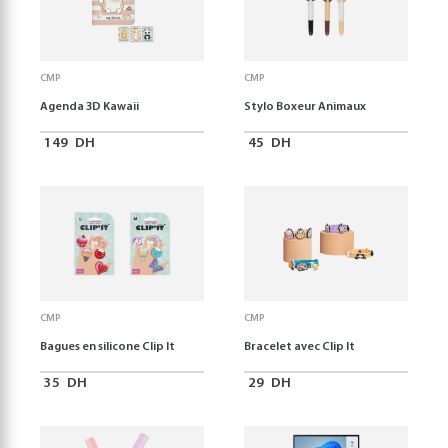
CMP
CMP
Agenda 3D Kawaii
Stylo Boxeur Animaux
149
DH
45
DH
CMP
CMP
Bagues en silicone Clip It
Bracelet avec Clip It
35
DH
29
DH