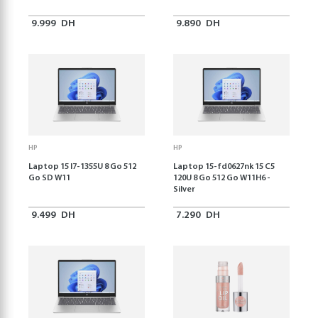
9.999
DH
9.890
DH
HP
HP
Laptop 15 I7-1355U 8 Go 512
Laptop 15-fd0627nk 15 C5
Go SD W11
120U 8 Go 512 Go W11H6 -
Silver
9.499
DH
7.290
DH