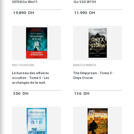
5070 8 Go Win11
Go SSD W11H
19.890
DH
11.990
DH
ERIC FOUASSIER
REBECCA YARROS
Le bureau des affaires
The Empyrean - Tome 3 -
occultes - Tome 5 - Les
Onyx Storm
archanges de la nuit
300
DH
136
DH