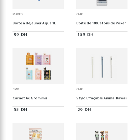
MAPED
CMP
Boite à déjeuner Aqua 1L
Boite de 100 Jetons de Poker
99
DH
159
DH
CMP
CMP
Carnet A6 Gromimis
Stylo Effaçable Animal Kawaii
55
DH
29
DH