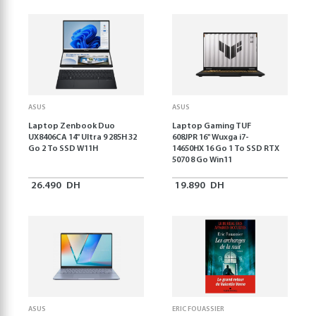
ASUS
ASUS
Laptop Zenbook Duo
Laptop Gaming TUF
UX8406CA 14'' Ultra 9 285H 32
608JPR 16'' Wuxga i7-
Go 2 To SSD W11H
14650HX 16 Go 1 To SSD RTX
5070 8 Go Win11
26.490
DH
19.890
DH
ASUS
ERIC FOUASSIER