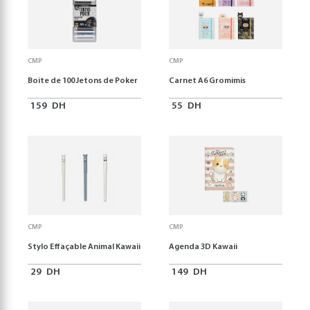
CMP
CMP
Boite de 100 Jetons de Poker
Carnet A6 Gromimis
159
DH
55
DH
CMP
CMP
Stylo Effaçable Animal Kawaii
Agenda 3D Kawaii
29
DH
149
DH