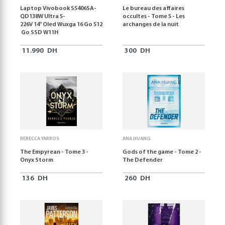
Laptop Vivobook S5406SA-
Le bureau des affaires
QD138W Ultra 5-
occultes - Tome 5 - Les
226V 14" Oled Wuxga 16 Go 512
archanges de la nuit
Go SSD W11H
11.990
DH
300
DH
REBECCA YARROS
ANA HUANG
The Empyrean - Tome 3 -
Gods of the game - Tome 2 -
Onyx Storm
The Defender
136
DH
260
DH