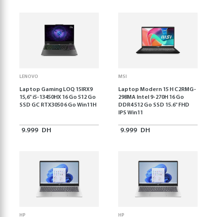
LENOVO
MSI
Laptop Gaming LOQ 15IRX9
Laptop Modern 15 H C2RMG-
15,6'' i5-13450HX 16 Go 512 Go
298MA Intel 9-270H 16 Go
SSD GC RTX3050 6 Go Win11H
DDR4 512 Go SSD 15.6" FHD
IPS Win11
9.999
DH
9.999
DH
HP
HP