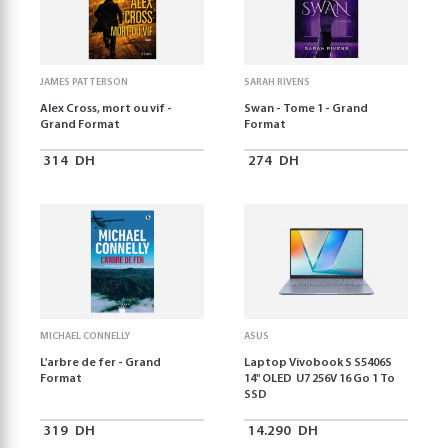
JAMES PATTERSON
SARAH RIVENS
Alex Cross, mort ou vif -
Swan - Tome 1 - Grand
Grand Format
Format
314
DH
274
DH
MICHAEL CONNELLY
ASUS
L'arbre de fer - Grand
Laptop Vivobook S S5406S
Format
14" OLED U7 256V 16 Go 1 To
SSD
319
DH
14.290
DH