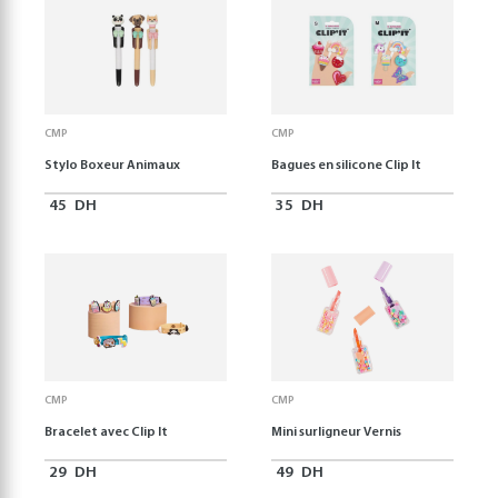
CMP
CMP
Stylo Boxeur Animaux
Bagues en silicone Clip It
45
DH
35
DH
CMP
CMP
Bracelet avec Clip It
Mini surligneur Vernis
29
DH
49
DH