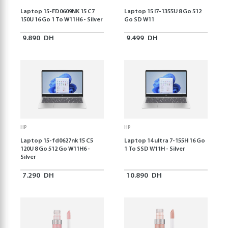
Laptop 15-FD0609NK 15 C7
Laptop 15 I7-1355U 8 Go 512
150U 16 Go 1 To W11H6 - Silver
Go SD W11
9.890
DH
9.499
DH
HP
HP
Laptop 15-fd0627nk 15 C5
Laptop 14 ultra 7-155H 16 Go
120U 8 Go 512 Go W11H6 -
1 To SSD W11H - Silver
Silver
7.290
DH
10.890
DH