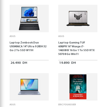
ASUS
ASUS
Laptop Zenbook Duo
Laptop Gaming TUF
UX8406CA 14'' Ultra 9 285H 32
608JPR 16'' Wuxga i7-
Go 2 To SSD W11H
14650HX 16 Go 1 To SSD RTX
5070 8 Go Win11
26.490
DH
19.890
DH
ASUS
ERIC FOUASSIER