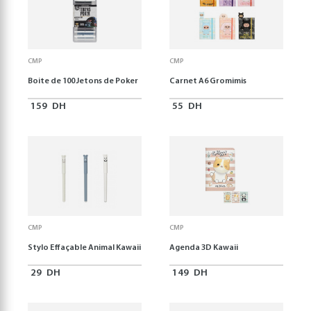
CMP
CMP
Boite de 100 Jetons de Poker
Carnet A6 Gromimis
159
DH
55
DH
CMP
CMP
Stylo Effaçable Animal Kawaii
Agenda 3D Kawaii
29
DH
149
DH