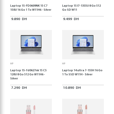
Laptop 15-FD0609NK 15 C7
Laptop 15 I7-1355U 8 Go 512
150U 16 Go 1 To W11H6 - Silver
Go SD W11
9.890
DH
9.499
DH
HP
HP
Laptop 15-fd0627nk 15 C5
Laptop 14 ultra 7-155H 16 Go
120U 8 Go 512 Go W11H6 -
1 To SSD W11H - Silver
Silver
7.290
DH
10.890
DH