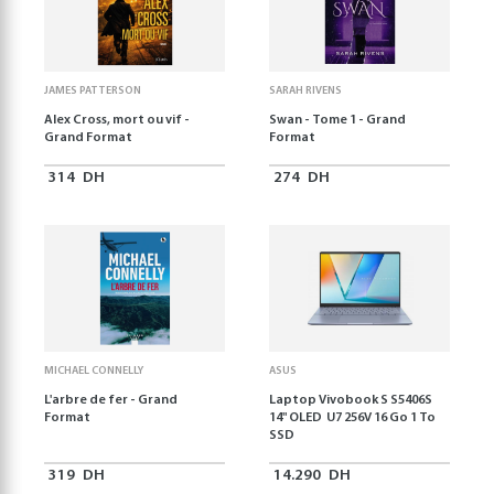
JAMES PATTERSON
SARAH RIVENS
Alex Cross, mort ou vif -
Swan - Tome 1 - Grand
Grand Format
Format
314
DH
274
DH
MICHAEL CONNELLY
ASUS
L'arbre de fer - Grand
Laptop Vivobook S S5406S
Format
14" OLED U7 256V 16 Go 1 To
SSD
319
DH
14.290
DH