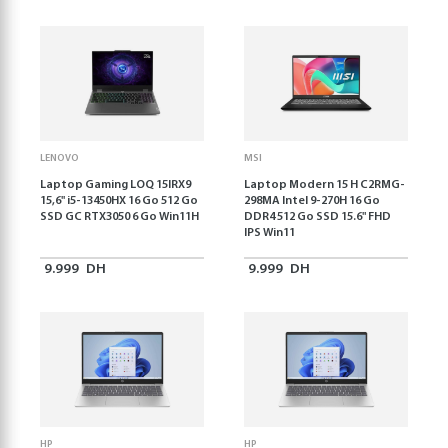
LENOVO
MSI
Laptop Gaming LOQ 15IRX9
Laptop Modern 15 H C2RMG-
15,6'' i5-13450HX 16 Go 512 Go
298MA Intel 9-270H 16 Go
SSD GC RTX3050 6 Go Win11H
DDR4 512 Go SSD 15.6" FHD
IPS Win11
9.999
DH
9.999
DH
HP
HP