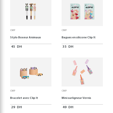
CMP
CMP
Stylo Boxeur Animaux
Bagues en silicone Clip It
45
DH
35
DH
CMP
CMP
Bracelet avec Clip It
Mini surligneur Vernis
29
DH
49
DH