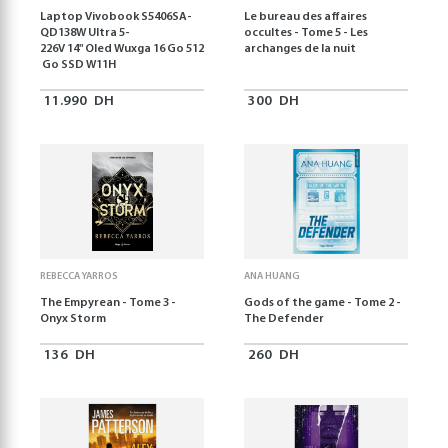
Laptop Vivobook S5406SA-
Le bureau des affaires
QD138W Ultra 5-
occultes - Tome 5 - Les
226V 14" Oled Wuxga 16 Go 512
archanges de la nuit
Go SSD W11H
11.990
DH
300
DH
REBECCA YARROS
ANA HUANG
The Empyrean - Tome 3 -
Gods of the game - Tome 2 -
Onyx Storm
The Defender
136
DH
260
DH