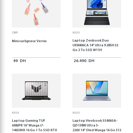
CMP
ASUS
Laptop Zenbook Duo
Mini surligneur Vernis
UX8406CA 14'' Ultra 9 285H 32
Go 2 To SSD W11H
49
DH
26.490
DH
ASUS
ASUS
Laptop Gaming TUF
Laptop Vivobook S5406SA-
608JPR 16'' Wuxga i7-
QD138W Ultra 5-
14650HX 16 Go 1 To SSD RTX
226V 14" Oled Wuxga 16 Go 512