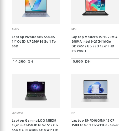
ASUS
MSI
Laptop Vivobook S S5406S
Laptop Modern 15 H C2RMG-
14" OLED U7 256V 16 Go 1 To
298MA Intel 9-270H 16 Go
SSD
DDR4 512 Go SSD 15.6" FHD
IPS Win11
14.290
DH
9.999
DH
LENOVO
HP
Laptop Gaming LOQ 15IRX9
Laptop 15-FD0609NK 15 C7
15,6'' i5-13450HX 16 Go 512 Go
150U 16 Go 1 To W11H6 - Silver
SSD GC RTX3050 6 Go Win11H