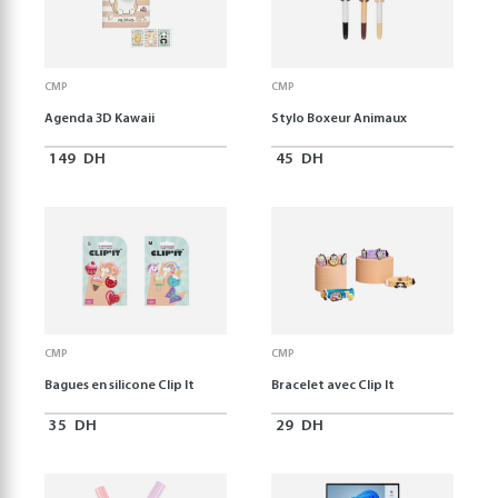
CMP
CMP
Agenda 3D Kawaii
Stylo Boxeur Animaux
149
DH
45
DH
CMP
CMP
Bagues en silicone Clip It
Bracelet avec Clip It
35
DH
29
DH