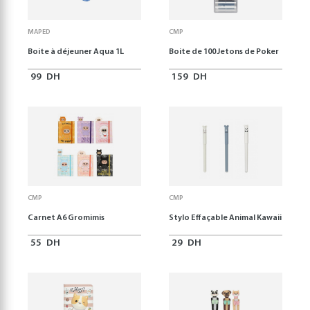
MAPED
CMP
Boite à déjeuner Aqua 1L
Boite de 100 Jetons de Poker
99
DH
159
DH
CMP
CMP
Carnet A6 Gromimis
Stylo Effaçable Animal Kawaii
55
DH
29
DH