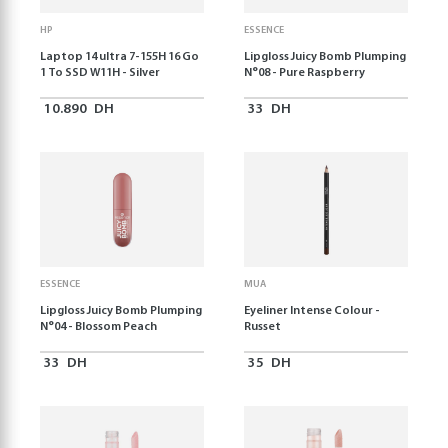
HP
ESSENCE
Laptop 14 ultra 7-155H 16 Go
Lipgloss Juicy Bomb Plumping
1 To SSD W11H - Silver
N°08 - Pure Raspberry
10.890
DH
33
DH
ESSENCE
MUA
Lipgloss Juicy Bomb Plumping
Eyeliner Intense Colour -
N°04 - Blossom Peach
Russet
33
DH
35
DH