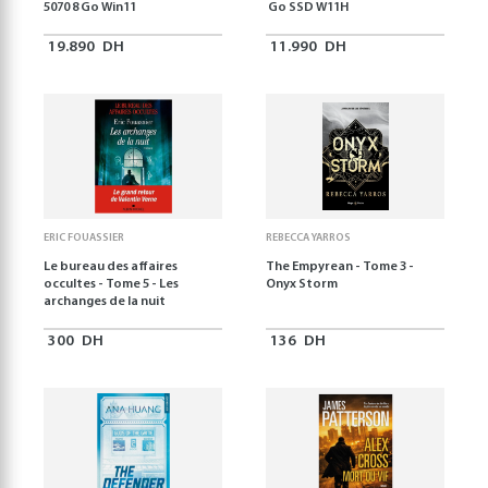
5070 8 Go Win11
Go SSD W11H
19.890
DH
11.990
DH
ERIC FOUASSIER
REBECCA YARROS
Le bureau des affaires
The Empyrean - Tome 3 -
occultes - Tome 5 - Les
Onyx Storm
archanges de la nuit
300
DH
136
DH