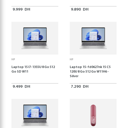
9.999
DH
9.890
DH
HP
HP
Laptop 15 I7-1355U 8 Go 512
Laptop 15-fd0627nk 15 C5
Go SD W11
120U 8 Go 512 Go W11H6 -
Silver
9.499
DH
7.290
DH