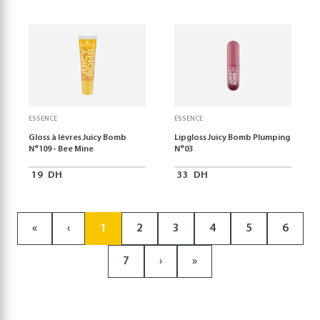
ESSENCE
ESSENCE
Gloss à lèvres Juicy Bomb
Lipgloss Juicy Bomb Plumping
N°109 - Bee Mine
N°03
19
DH
33
DH
«
‹
1
2
3
4
5
6
7
›
»