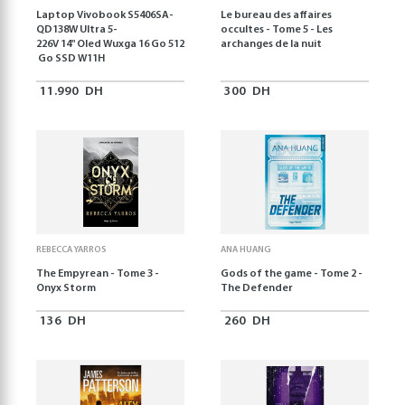
Laptop Vivobook S5406SA-
Le bureau des affaires
QD138W Ultra 5-
occultes - Tome 5 - Les
226V 14" Oled Wuxga 16 Go 512
archanges de la nuit
Go SSD W11H
11.990
DH
300
DH
REBECCA YARROS
ANA HUANG
The Empyrean - Tome 3 -
Gods of the game - Tome 2 -
Onyx Storm
The Defender
136
DH
260
DH