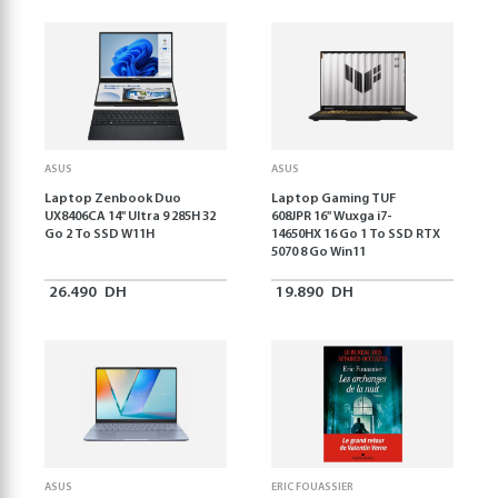
ASUS
ASUS
Laptop Zenbook Duo
Laptop Gaming TUF
UX8406CA 14'' Ultra 9 285H 32
608JPR 16'' Wuxga i7-
Go 2 To SSD W11H
14650HX 16 Go 1 To SSD RTX
5070 8 Go Win11
26.490
DH
19.890
DH
ASUS
ERIC FOUASSIER