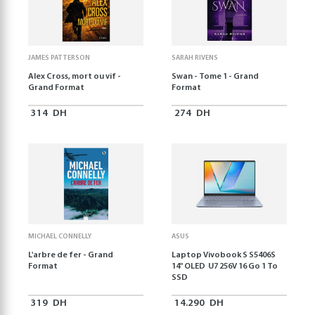
JAMES PATTERSON
SARAH RIVENS
Alex Cross, mort ou vif -
Swan - Tome 1 - Grand
Grand Format
Format
314
DH
274
DH
MICHAEL CONNELLY
ASUS
L'arbre de fer - Grand
Laptop Vivobook S S5406S
Format
14" OLED U7 256V 16 Go 1 To
SSD
319
DH
14.290
DH