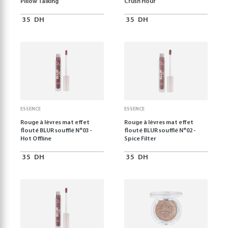
Pillow Talking
Crush Hour
35
DH
35
DH
ESSENCE
ESSENCE
Rouge à lèvres mat effet
Rouge à lèvres mat effet
flouté BLUR soufflé N°03 -
flouté BLUR soufflé N°02 -
Hot Offline
Spice Filter
35
DH
35
DH