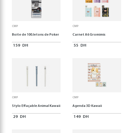
CMP
CMP
Boite de 100 Jetons de Poker
Carnet A6 Gromimis
159
DH
55
DH
CMP
CMP
Stylo Effaçable Animal Kawaii
Agenda 3D Kawaii
29
DH
149
DH