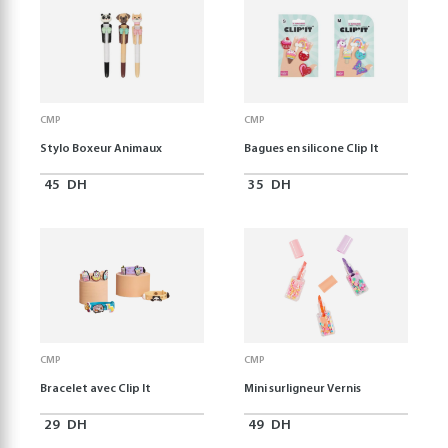
CMP
CMP
Stylo Boxeur Animaux
Bagues en silicone Clip It
45
DH
35
DH
CMP
CMP
Bracelet avec Clip It
Mini surligneur Vernis
29
DH
49
DH