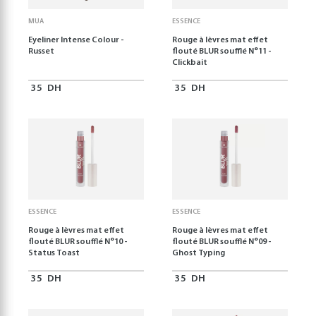
MUA
ESSENCE
Eyeliner Intense Colour -
Rouge à lèvres mat effet
Russet
flouté BLUR soufflé N°11 -
Clickbait
35
DH
35
DH
ESSENCE
ESSENCE
Rouge à lèvres mat effet
Rouge à lèvres mat effet
flouté BLUR soufflé N°10 -
flouté BLUR soufflé N°09 -
Status Toast
Ghost Typing
35
DH
35
DH