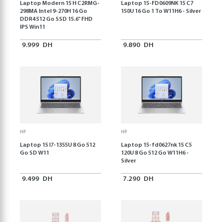
Laptop Modern 15 H C2RMG-
Laptop 15-FD0609NK 15 C7
298MA Intel 9-270H 16 Go
150U 16 Go 1 To W11H6 - Silver
DDR4 512 Go SSD 15.6" FHD
IPS Win11
9.999
DH
9.890
DH
HP
HP
Laptop 15 I7-1355U 8 Go 512
Laptop 15-fd0627nk 15 C5
Go SD W11
120U 8 Go 512 Go W11H6 -
Silver
9.499
DH
7.290
DH