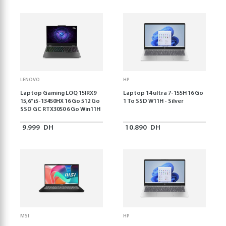
LENOVO
HP
Laptop Gaming LOQ 15IRX9
Laptop 14 ultra 7-155H 16 Go
15,6'' i5-13450HX 16 Go 512 Go
1 To SSD W11H - Silver
SSD GC RTX3050 6 Go Win11H
9.999
DH
10.890
DH
MSI
HP