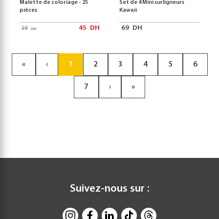
Malette de coloriage - 25
Set de 4 Mini surligneurs
pièces
Kawaii
45
DH
69
DH
59
DH
«
‹
1
2
3
4
5
6
7
›
»
Suivez-nous sur :