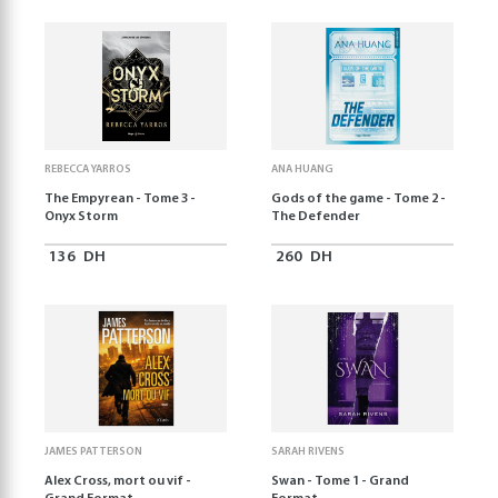
REBECCA YARROS
ANA HUANG
The Empyrean - Tome 3 -
Gods of the game - Tome 2 -
Onyx Storm
The Defender
136
DH
260
DH
JAMES PATTERSON
SARAH RIVENS
Alex Cross, mort ou vif -
Swan - Tome 1 - Grand