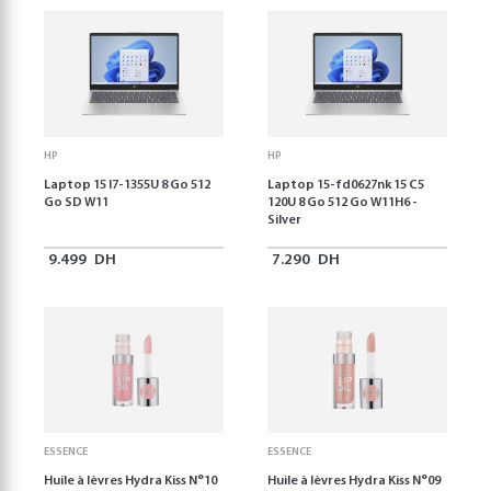
HP
HP
Laptop 15 I7-1355U 8 Go 512
Laptop 15-fd0627nk 15 C5
Go SD W11
120U 8 Go 512 Go W11H6 -
Silver
9.499
DH
7.290
DH
ESSENCE
ESSENCE
Huile à lèvres Hydra Kiss N°10
Huile à lèvres Hydra Kiss N°09