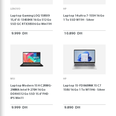
LENOVO
HP
Laptop Gaming LOQ 15IRX9
Laptop 14 ultra 7-155H 16 Go
15,6'' i5-13450HX 16 Go 512 Go
1 To SSD W11H - Silver
SSD GC RTX3050 6 Go Win11H
9.999
DH
10.890
DH
MSI
HP
Laptop Modern 15 H C2RMG-
Laptop 15-FD0609NK 15 C7
298MA Intel 9-270H 16 Go
150U 16 Go 1 To W11H6 - Silver
DDR4 512 Go SSD 15.6" FHD
IPS Win11
9.999
DH
9.890
DH