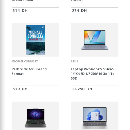
Grand Format
Format
314
DH
274
DH
MICHAEL CONNELLY
ASUS
L'arbre de fer - Grand
Laptop Vivobook S S5406S
Format
14" OLED U7 256V 16 Go 1 To
SSD
319
DH
14.290
DH