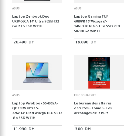
ASUS
ASUS
Laptop Zenbook Duo
Laptop Gaming TUF
UX8406CA 14'' Ultra 9 285H 32
608JPR 16'' Wuxga i7-
Go 2 To SSD W11H
14650HX 16 Go 1 To SSD RTX
5070 8 Go Win11
26.490
DH
19.890
DH
ASUS
ERIC FOUASSIER
Laptop Vivobook S5406SA-
Le bureau des affaires
QD138W Ultra 5-
occultes - Tome 5 - Les
226V 14" Oled Wuxga 16 Go 512
archanges de la nuit
Go SSD W11H
11.990
DH
300
DH