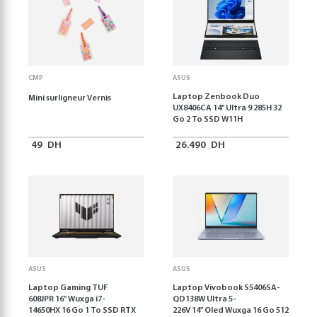
CMP
ASUS
Laptop Zenbook Duo
Mini surligneur Vernis
UX8406CA 14'' Ultra 9 285H 32
Go 2 To SSD W11H
49
DH
26.490
DH
ASUS
ASUS
Laptop Gaming TUF
Laptop Vivobook S5406SA-
608JPR 16'' Wuxga i7-
QD138W Ultra 5-
14650HX 16 Go 1 To SSD RTX
226V 14" Oled Wuxga 16 Go 512