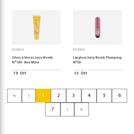
ESSENCE
ESSENCE
Gloss à lèvres Juicy Bomb
Lipgloss Juicy Bomb Plumping
N°109 - Bee Mine
N°03
19
DH
33
DH
«
‹
1
2
3
4
5
6
7
›
»