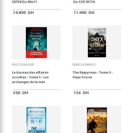
5070 8 Go Win11
Go SSD W11H
19.890
DH
11.990
DH
ERIC FOUASSIER
REBECCA YARROS
Le bureau des affaires
The Empyrean - Tome 3 -
occultes - Tome 5 - Les
Onyx Storm
archanges de la nuit
300
DH
136
DH