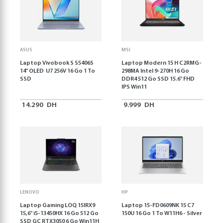
ASUS
MSI
Laptop Vivobook S S5406S
Laptop Modern 15 H C2RMG-
14" OLED U7 256V 16 Go 1 To
298MA Intel 9-270H 16 Go
SSD
DDR4 512 Go SSD 15.6" FHD
IPS Win11
14.290
DH
9.999
DH
LENOVO
HP
Laptop Gaming LOQ 15IRX9
Laptop 15-FD0609NK 15 C7
15,6'' i5-13450HX 16 Go 512 Go
150U 16 Go 1 To W11H6 - Silver
SSD GC RTX3050 6 Go Win11H