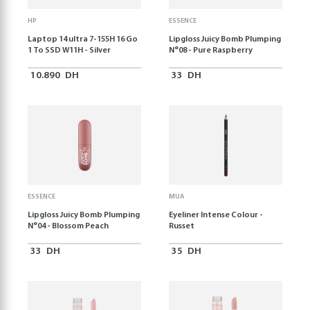
HP
ESSENCE
Laptop 14 ultra 7-155H 16 Go
Lipgloss Juicy Bomb Plumping
1 To SSD W11H - Silver
N°08 - Pure Raspberry
10.890
DH
33
DH
ESSENCE
MUA
Lipgloss Juicy Bomb Plumping
Eyeliner Intense Colour -
N°04 - Blossom Peach
Russet
33
DH
35
DH