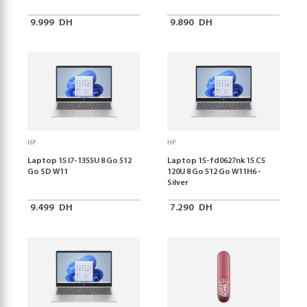
9.999
DH
9.890
DH
HP
HP
Laptop 15 I7-1355U 8 Go 512
Laptop 15-fd0627nk 15 C5
Go SD W11
120U 8 Go 512 Go W11H6 -
Silver
9.499
DH
7.290
DH