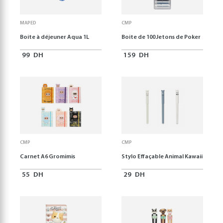
MAPED
CMP
Boite à déjeuner Aqua 1L
Boite de 100 Jetons de Poker
99
DH
159
DH
CMP
CMP
Carnet A6 Gromimis
Stylo Effaçable Animal Kawaii
55
DH
29
DH