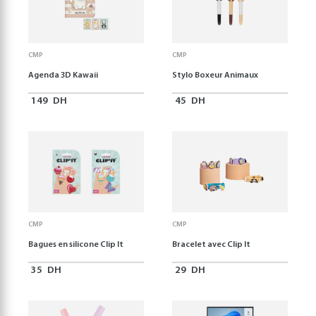
CMP
CMP
Agenda 3D Kawaii
Stylo Boxeur Animaux
149
DH
45
DH
CMP
CMP
Bagues en silicone Clip It
Bracelet avec Clip It
35
DH
29
DH