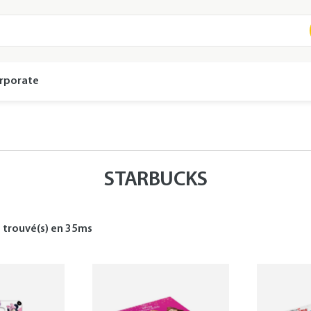
rporate
STARBUCKS
s
trouvé(s) en
35
ms