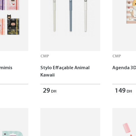
CMP
CMP
omimis
Stylo Effaçable Animal
Agenda 3D
Kawaii
29
149
DH
DH