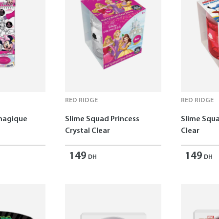
RED RIDGE
RED RIDGE
 magique
Slime Squad Princess
Slime Squa
Crystal Clear
Clear
149
149
DH
DH