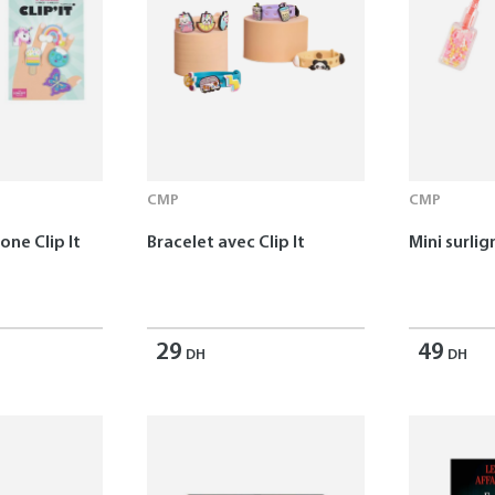
CMP
CMP
one Clip It
Bracelet avec Clip It
Mini surlig
29
49
DH
DH