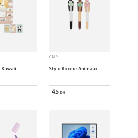
CMP
 Kawaii
Stylo Boxeur Animaux
45
DH