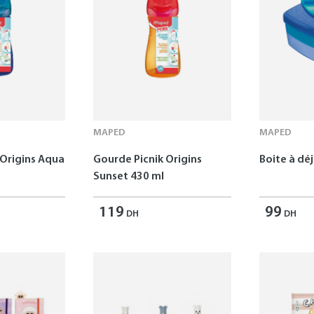
MAPED
MAPED
 Origins Aqua
Gourde Picnik Origins
Boite à dé
Sunset 430 ml
119
99
DH
DH