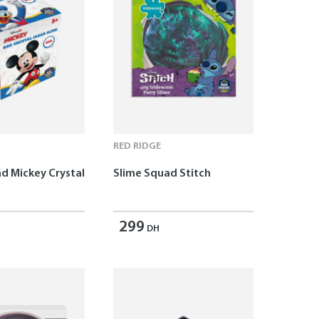
RED RIDGE
d Mickey Crystal
Slime Squad Stitch
299
DH