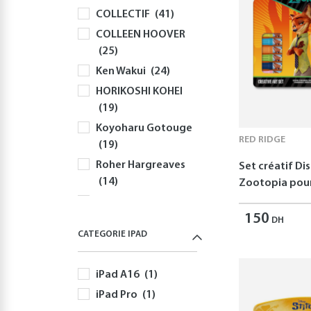
COLLECTIF
(41)
Claviers
(58)
COLLEEN HOOVER
Souris
(81)
(25)
Sacs à Dos et
Ken Wakui
(24)
Sacoches PC
(59)
HORIKOSHI KOHEI
Gaming
(512)
(19)
Playstation
(144)
Koyoharu Gotouge
PS5
(127)
RED RIDGE
(19)
Autres Accessoires
Roher Hargreaves
Set créatif Di
PS5
(58)
(14)
Zootopia pour
Nintendo
(166)
Robert Greene
Nintendo Switch
150
(12)
DH
(166)
CATEGORIE IPAD
Disney
(11)
Jeux Nintendo
Yusuke Nomura
Switch
(82)
iPad A16
(1)
(11)
Autres Accessoires
iPad Pro
(1)
Freida McFadden
Nintendo Switch