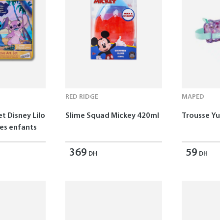
RED RIDGE
MAPED
et Disney Lilo
Slime Squad Mickey 420ml
Trousse 
les enfants
369
59
DH
DH