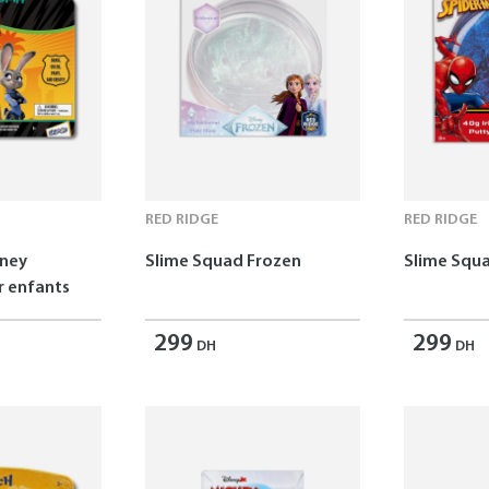
RED RIDGE
RED RIDGE
sney
Slime Squad Frozen
Slime Squ
 enfants
299
299
DH
DH