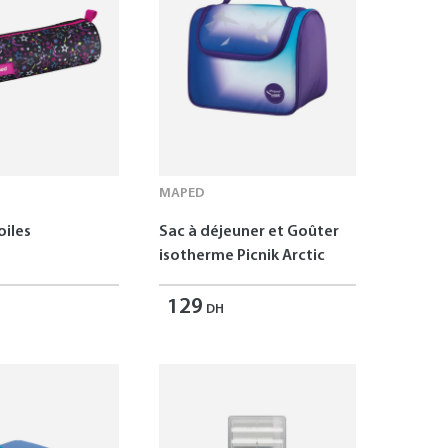
MAPED
oiles
Sac à déjeuner et Goûter
isotherme Picnik Arctic
129
DH