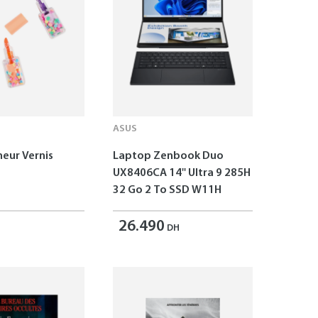
ASUS
neur Vernis
Laptop Zenbook Duo
UX8406CA 14'' Ultra 9 285H
32 Go 2 To SSD W11H
26.490
DH