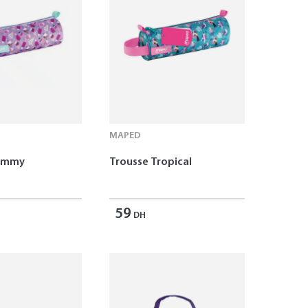
MAPED
Yummy
Trousse Tropical
59
DH