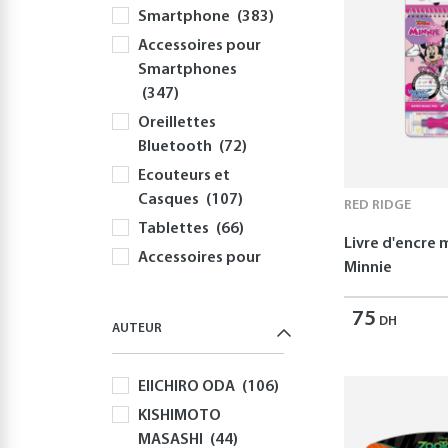
Smartphone
(383)
Accessoires pour
Smartphones
(347)
Oreillettes
Bluetooth
(72)
Ecouteurs et
Casques
(107)
RED RIDGE
Tablettes
(66)
Livre d'encre
Accessoires pour
Minnie
Tablettes
(54)
Informatique
75
DH
AUTEUR
(415)
PC
(354)
EIICHIRO ODA
(106)
Périphériques et
KISHIMOTO
Accessoires PC
MASASHI
(44)
(308)