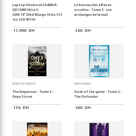
Laptop Vivobook S5406SA-
Le bureau des affaires
QD138W Ultra 5-
occultes - Tome 5 - Les
226V 14" Oled Wuxga 16 Go 512
archanges de la nuit
Go SSD W11H
11.990
DH
300
DH
REBECCA YARROS
ANA HUANG
The Empyrean - Tome 3 -
Gods of the game - Tome 2 -
Onyx Storm
The Defender
136
DH
260
DH