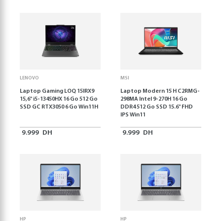
LENOVO
MSI
Laptop Gaming LOQ 15IRX9
Laptop Modern 15 H C2RMG-
15,6'' i5-13450HX 16 Go 512 Go
298MA Intel 9-270H 16 Go
SSD GC RTX3050 6 Go Win11H
DDR4 512 Go SSD 15.6" FHD
IPS Win11
9.999
DH
9.999
DH
HP
HP