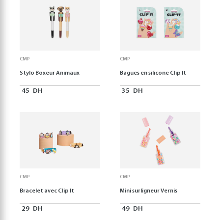
CMP
CMP
Stylo Boxeur Animaux
Bagues en silicone Clip It
45
DH
35
DH
CMP
CMP
Bracelet avec Clip It
Mini surligneur Vernis
29
DH
49
DH