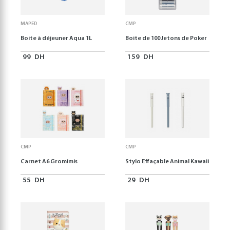
MAPED
CMP
Boite à déjeuner Aqua 1L
Boite de 100 Jetons de Poker
99
DH
159
DH
CMP
CMP
Carnet A6 Gromimis
Stylo Effaçable Animal Kawaii
55
DH
29
DH