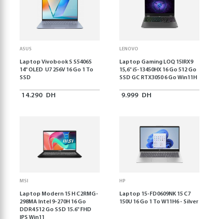
ASUS
LENOVO
Laptop Vivobook S S5406S
Laptop Gaming LOQ 15IRX9
14" OLED U7 256V 16 Go 1 To
15,6'' i5-13450HX 16 Go 512 Go
SSD
SSD GC RTX3050 6 Go Win11H
14.290
DH
9.999
DH
MSI
HP
Laptop Modern 15 H C2RMG-
Laptop 15-FD0609NK 15 C7
298MA Intel 9-270H 16 Go
150U 16 Go 1 To W11H6 - Silver
DDR4 512 Go SSD 15.6" FHD
IPS Win11