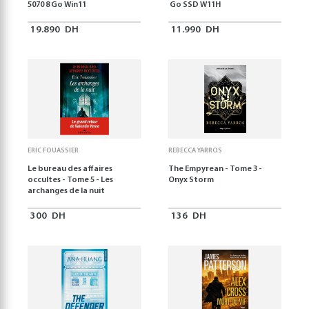
5070 8 Go Win11
Go SSD W11H
19.890
DH
11.990
DH
ERIC FOUASSIER
REBECCA YARROS
Le bureau des affaires
The Empyrean - Tome 3 -
occultes - Tome 5 - Les
Onyx Storm
archanges de la nuit
300
DH
136
DH