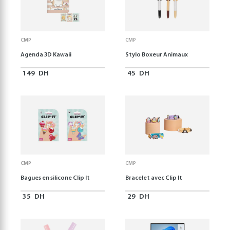
CMP
CMP
Agenda 3D Kawaii
Stylo Boxeur Animaux
149
DH
45
DH
CMP
CMP
Bagues en silicone Clip It
Bracelet avec Clip It
35
DH
29
DH