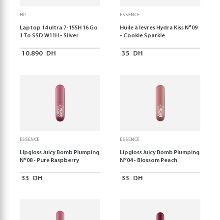
HP
ESSENCE
Laptop 14 ultra 7-155H 16 Go
Huile à lèvres Hydra Kiss N°09
1 To SSD W11H - Silver
- Cookie Sparkle
10.890
DH
35
DH
ESSENCE
ESSENCE
Lipgloss Juicy Bomb Plumping
Lipgloss Juicy Bomb Plumping
N°08 - Pure Raspberry
N°04 - Blossom Peach
33
DH
33
DH