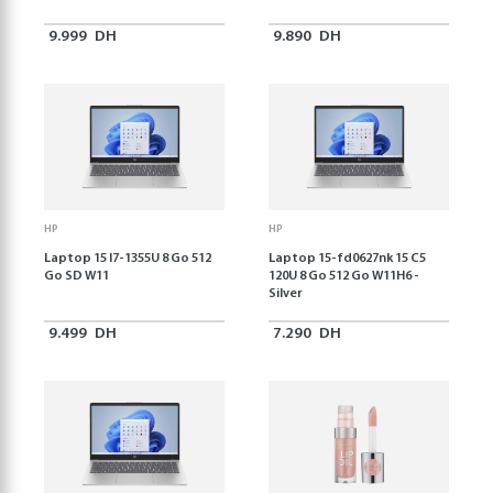
9.999
DH
9.890
DH
HP
HP
Laptop 15 I7-1355U 8 Go 512
Laptop 15-fd0627nk 15 C5
Go SD W11
120U 8 Go 512 Go W11H6 -
Silver
9.499
DH
7.290
DH