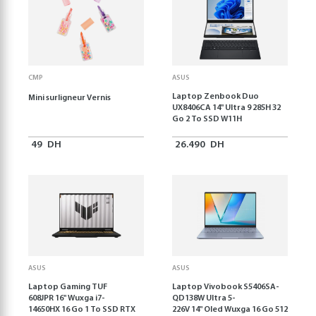
CMP
ASUS
Laptop Zenbook Duo
Mini surligneur Vernis
UX8406CA 14'' Ultra 9 285H 32
Go 2 To SSD W11H
49
DH
26.490
DH
ASUS
ASUS
Laptop Gaming TUF
Laptop Vivobook S5406SA-
608JPR 16'' Wuxga i7-
QD138W Ultra 5-
14650HX 16 Go 1 To SSD RTX
226V 14" Oled Wuxga 16 Go 512