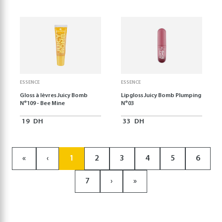
ESSENCE
ESSENCE
Gloss à lèvres Juicy Bomb
Lipgloss Juicy Bomb Plumping
N°109 - Bee Mine
N°03
19
DH
33
DH
«
‹
1
2
3
4
5
6
7
›
»