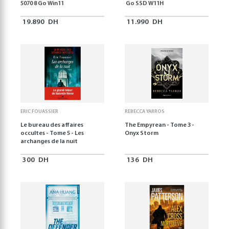
5070 8 Go Win11
Go SSD W11H
19.890
DH
11.990
DH
ERIC FOUASSIER
REBECCA YARROS
Le bureau des affaires
The Empyrean - Tome 3 -
occultes - Tome 5 - Les
Onyx Storm
archanges de la nuit
300
DH
136
DH