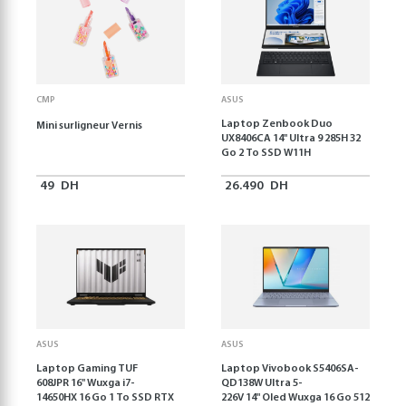
CMP
ASUS
Laptop Zenbook Duo
Mini surligneur Vernis
UX8406CA 14'' Ultra 9 285H 32
Go 2 To SSD W11H
49
DH
26.490
DH
ASUS
ASUS
Laptop Gaming TUF
Laptop Vivobook S5406SA-
608JPR 16'' Wuxga i7-
QD138W Ultra 5-
14650HX 16 Go 1 To SSD RTX
226V 14" Oled Wuxga 16 Go 512