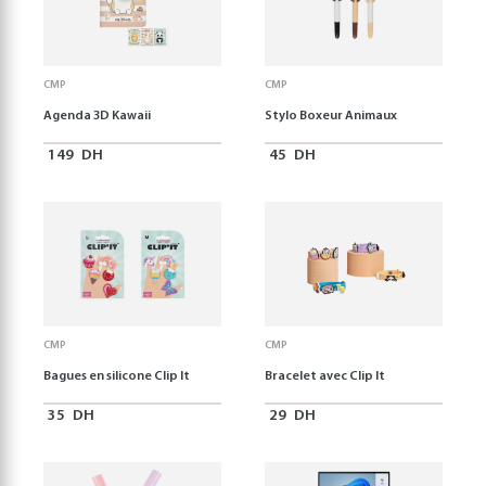
CMP
CMP
Agenda 3D Kawaii
Stylo Boxeur Animaux
149
DH
45
DH
CMP
CMP
Bagues en silicone Clip It
Bracelet avec Clip It
35
DH
29
DH