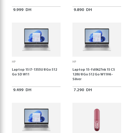
9.999
DH
9.890
DH
HP
HP
Laptop 15 I7-1355U 8 Go 512
Laptop 15-fd0627nk 15 C5
Go SD W11
120U 8 Go 512 Go W11H6 -
Silver
9.499
DH
7.290
DH