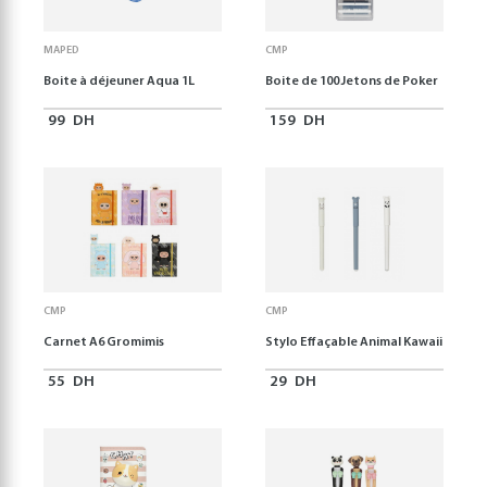
MAPED
CMP
Boite à déjeuner Aqua 1L
Boite de 100 Jetons de Poker
99
DH
159
DH
CMP
CMP
Carnet A6 Gromimis
Stylo Effaçable Animal Kawaii
55
DH
29
DH