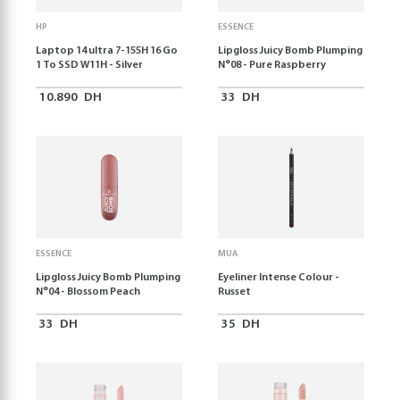
HP
ESSENCE
Laptop 14 ultra 7-155H 16 Go
Lipgloss Juicy Bomb Plumping
1 To SSD W11H - Silver
N°08 - Pure Raspberry
10.890
DH
33
DH
ESSENCE
MUA
Lipgloss Juicy Bomb Plumping
Eyeliner Intense Colour -
N°04 - Blossom Peach
Russet
33
DH
35
DH