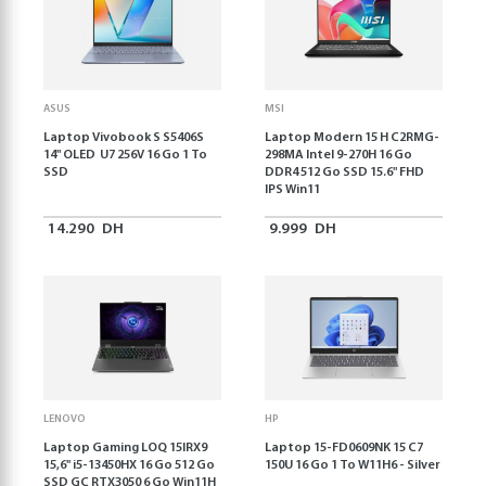
ASUS
MSI
Laptop Vivobook S S5406S
Laptop Modern 15 H C2RMG-
14" OLED U7 256V 16 Go 1 To
298MA Intel 9-270H 16 Go
SSD
DDR4 512 Go SSD 15.6" FHD
IPS Win11
14.290
DH
9.999
DH
LENOVO
HP
Laptop Gaming LOQ 15IRX9
Laptop 15-FD0609NK 15 C7
15,6'' i5-13450HX 16 Go 512 Go
150U 16 Go 1 To W11H6 - Silver
SSD GC RTX3050 6 Go Win11H