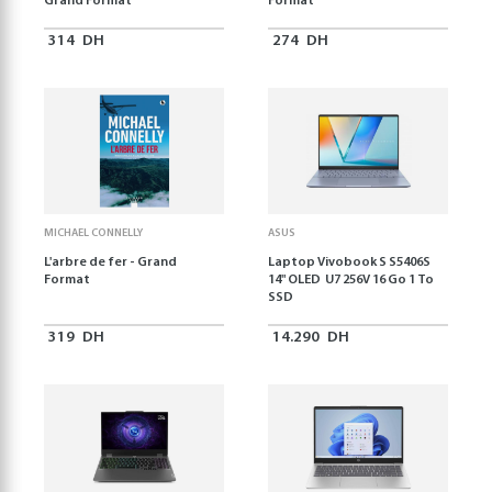
Grand Format
Format
314
DH
274
DH
MICHAEL CONNELLY
ASUS
L'arbre de fer - Grand
Laptop Vivobook S S5406S
Format
14" OLED U7 256V 16 Go 1 To
SSD
319
DH
14.290
DH