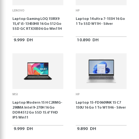
LENOVO
HP
Laptop Gaming LOQ 15IRX9
Laptop 14 ultra 7-155H 16 Go
15,6'' i5-13450HX 16 Go 512 Go
1 To SSD W11H - Silver
SSD GC RTX3050 6 Go Win11H
9.999
DH
10.890
DH
MSI
HP
Laptop Modern 15 H C2RMG-
Laptop 15-FD0609NK 15 C7
298MA Intel 9-270H 16 Go
150U 16 Go 1 To W11H6 - Silver
DDR4 512 Go SSD 15.6" FHD
IPS Win11
9.999
DH
9.890
DH