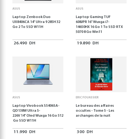
ASUS
ASUS
Laptop Zenbook Duo
Laptop Gaming TUF
UX8406CA 14'' Ultra 9 285H 32
608JPR 16'' Wuxga i7-
Go 2 To SSD W11H
14650HX 16 Go 1 To SSD RTX
5070 8 Go Win11
26.490
DH
19.890
DH
ASUS
ERIC FOUASSIER
Laptop Vivobook S5406SA-
Le bureau des affaires
QD138W Ultra 5-
occultes - Tome 5 - Les
226V 14" Oled Wuxga 16 Go 512
archanges de la nuit
Go SSD W11H
11.990
DH
300
DH