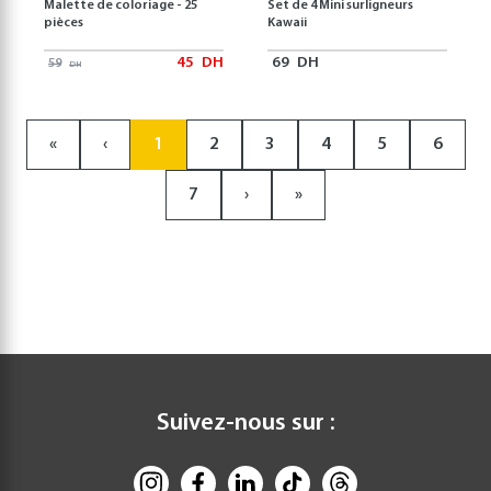
Malette de coloriage - 25
Set de 4 Mini surligneurs
pièces
Kawaii
45
DH
69
DH
59
DH
«
‹
1
2
3
4
5
6
7
›
»
Suivez-nous sur :