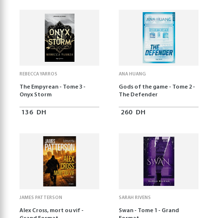
REBECCA YARROS
ANA HUANG
The Empyrean - Tome 3 -
Gods of the game - Tome 2 -
Onyx Storm
The Defender
136
DH
260
DH
JAMES PATTERSON
SARAH RIVENS
Alex Cross, mort ou vif -
Swan - Tome 1 - Grand