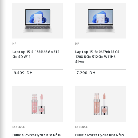
HP
HP
Laptop 15 I7-1355U 8 Go 512
Laptop 15-fd0627nk 15 C5
Go SD W11
120U 8 Go 512 Go W11H6 -
Silver
9.499
DH
7.290
DH
ESSENCE
ESSENCE
Huile à lèvres Hydra Kiss N°10
Huile à lèvres Hydra Kiss N°09