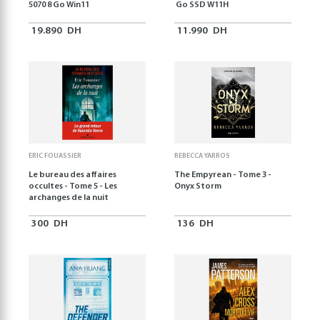
5070 8 Go Win11
Go SSD W11H
19.890
DH
11.990
DH
ERIC FOUASSIER
REBECCA YARROS
Le bureau des affaires
The Empyrean - Tome 3 -
occultes - Tome 5 - Les
Onyx Storm
archanges de la nuit
300
DH
136
DH