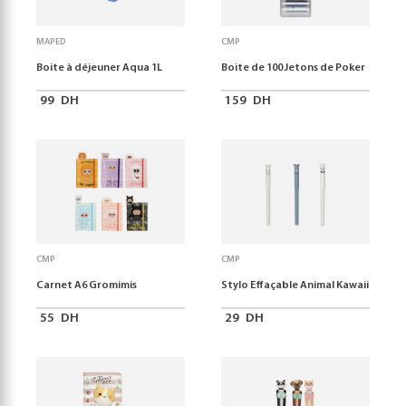
MAPED
CMP
Boite à déjeuner Aqua 1L
Boite de 100 Jetons de Poker
99
DH
159
DH
CMP
CMP
Carnet A6 Gromimis
Stylo Effaçable Animal Kawaii
55
DH
29
DH