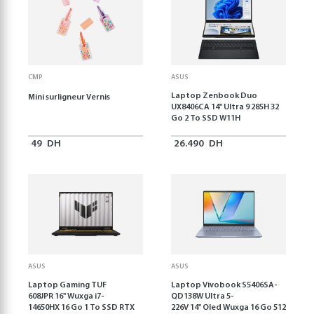
CMP
ASUS
Laptop Zenbook Duo
Mini surligneur Vernis
UX8406CA 14'' Ultra 9 285H 32
Go 2 To SSD W11H
49
DH
26.490
DH
ASUS
ASUS
Laptop Gaming TUF
Laptop Vivobook S5406SA-
608JPR 16'' Wuxga i7-
QD138W Ultra 5-
14650HX 16 Go 1 To SSD RTX
226V 14" Oled Wuxga 16 Go 512