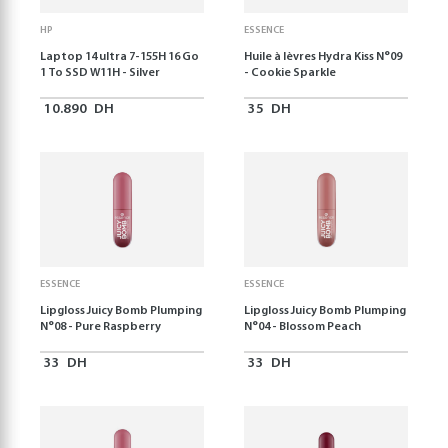
HP
ESSENCE
Laptop 14 ultra 7-155H 16 Go
Huile à lèvres Hydra Kiss N°09
1 To SSD W11H - Silver
- Cookie Sparkle
10.890
DH
35
DH
ESSENCE
ESSENCE
Lipgloss Juicy Bomb Plumping
Lipgloss Juicy Bomb Plumping
N°08 - Pure Raspberry
N°04 - Blossom Peach
33
DH
33
DH