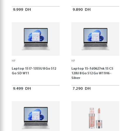
9.999
DH
9.890
DH
HP
HP
Laptop 15 I7-1355U 8 Go 512
Laptop 15-fd0627nk 15 C5
Go SD W11
120U 8 Go 512 Go W11H6 -
Silver
9.499
DH
7.290
DH