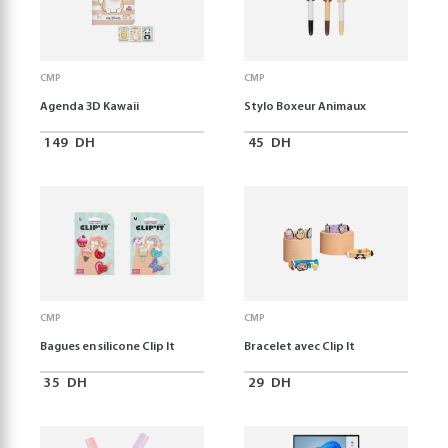
CMP
CMP
Agenda 3D Kawaii
Stylo Boxeur Animaux
149
DH
45
DH
CMP
CMP
Bagues en silicone Clip It
Bracelet avec Clip It
35
DH
29
DH