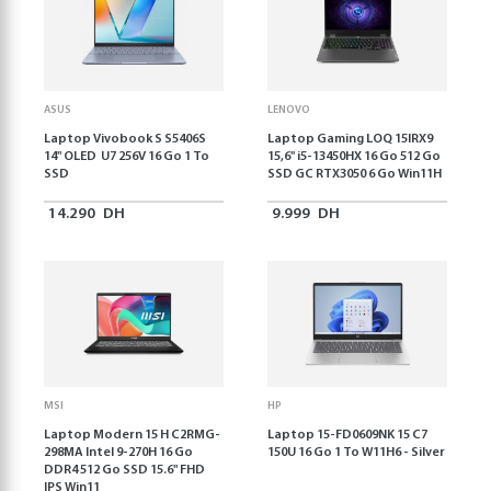
ASUS
LENOVO
Laptop Vivobook S S5406S
Laptop Gaming LOQ 15IRX9
14" OLED U7 256V 16 Go 1 To
15,6'' i5-13450HX 16 Go 512 Go
SSD
SSD GC RTX3050 6 Go Win11H
14.290
DH
9.999
DH
MSI
HP
Laptop Modern 15 H C2RMG-
Laptop 15-FD0609NK 15 C7
298MA Intel 9-270H 16 Go
150U 16 Go 1 To W11H6 - Silver
DDR4 512 Go SSD 15.6" FHD
IPS Win11