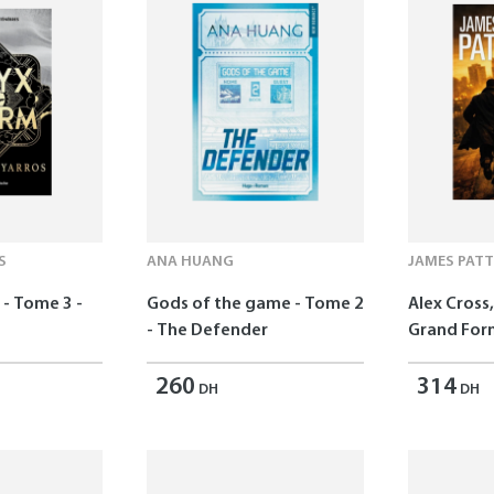
S
ANA HUANG
JAMES PAT
- Tome 3 -
Gods of the game - Tome 2
Alex Cross,
- The Defender
Grand For
260
314
DH
DH