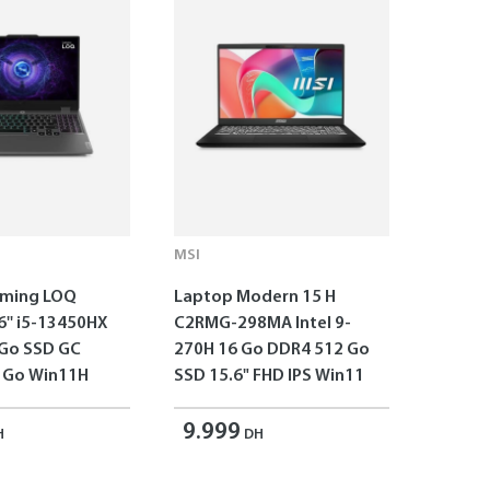
MSI
aming LOQ
Laptop Modern 15 H
6'' i5-13450HX
C2RMG-298MA Intel 9-
 Go SSD GC
270H 16 Go DDR4 512 Go
 Go Win11H
SSD 15.6" FHD IPS Win11
9.999
H
DH