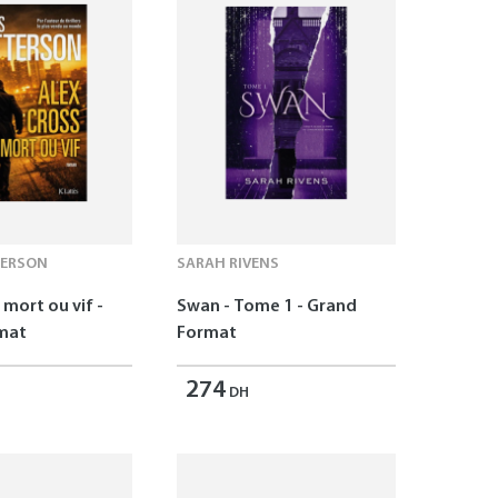
TERSON
SARAH RIVENS
 mort ou vif -
Swan - Tome 1 - Grand
mat
Format
274
DH