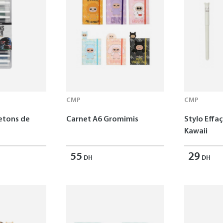
CMP
CMP
Jetons de
Carnet A6 Gromimis
Stylo Effa
Kawaii
55
29
DH
DH