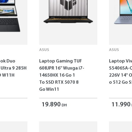
ASUS
ASUS
ok Duo
Laptop Gaming TUF
Laptop Vi
 Ultra 9 285H
608JPR 16'' Wuxga i7-
S5406SA-Q
SD W11H
14650HX 16 Go 1
226V 14" 
To SSD RTX 5070 8
o 512 Go 
Go Win11
19.890
11.990
DH