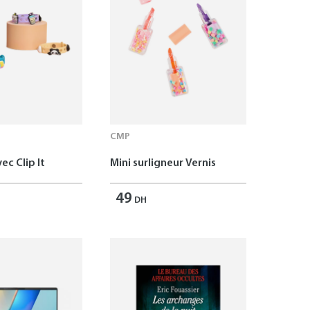
CMP
ec Clip It
Mini surligneur Vernis
49
DH