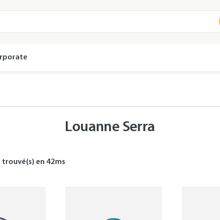
rporate
Louanne Serra
s
trouvé(s) en
42
ms