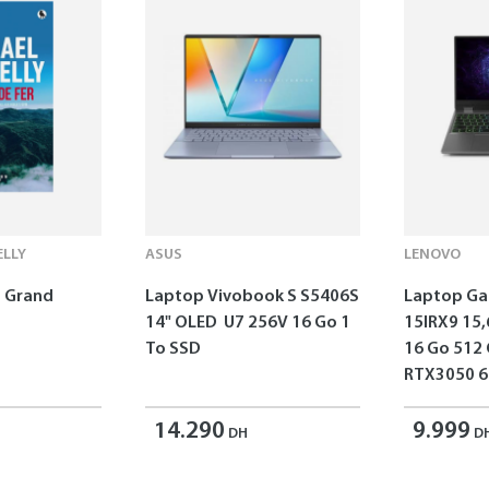
LLY
ASUS
LENOVO
 - Grand
Laptop Vivobook S S5406S
Laptop G
14" OLED U7 256V 16 Go 1
15IRX9 15,
To SSD
16 Go 512
RTX3050 6
14.290
9.999
DH
D