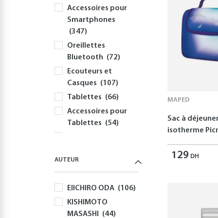
Accessoires pour
Smartphones
(347)
Oreillettes
Bluetooth
(72)
Ecouteurs et
Casques
(107)
Tablettes
(66)
MAPED
Accessoires pour
Sac à déjeune
Tablettes
(54)
isotherme Picn
Informatique
(414)
129
DH
AUTEUR
PC
(354)
Périphériques et
EIICHIRO ODA
(106)
Accessoires PC
(308)
KISHIMOTO
MASASHI
(44)
Claviers
(58)