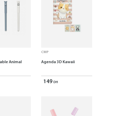
CMP
çable Animal
Agenda 3D Kawaii
149
DH