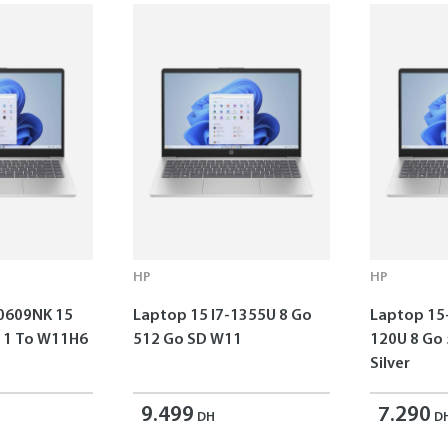
HP
HP
0609NK 15
Laptop 15 I7-1355U 8 Go
Laptop 15
o W11H6
512 Go SD W11
120U 8 Go
Silver
9.499
7.290
DH
D