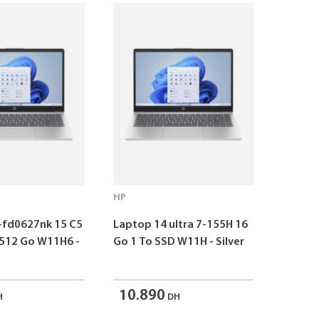
HP
-fd0627nk 15 C5
Laptop 14 ultra 7-155H 16
 512 Go W11H6 -
Go 1 To SSD W11H - Silver
10.890
H
DH