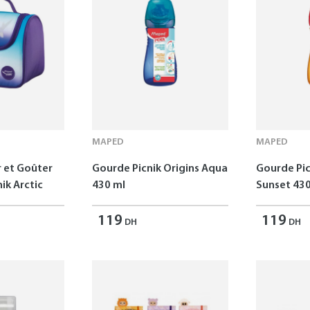
MAPED
MAPED
r et Goûter
Gourde Picnik Origins Aqua
Gourde Pic
ik Arctic
430 ml
Sunset 430
119
119
DH
DH