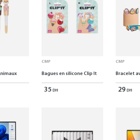
CMP
CMP
Animaux
Bagues en silicone Clip It
Bracelet av
35
29
DH
DH