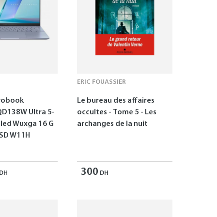
ERIC FOUASSIER
vobook
Le bureau des affaires
D138W Ultra 5-
occultes - Tome 5 - Les
Oled Wuxga 16 G
archanges de la nuit
SSD W11H
300
DH
DH