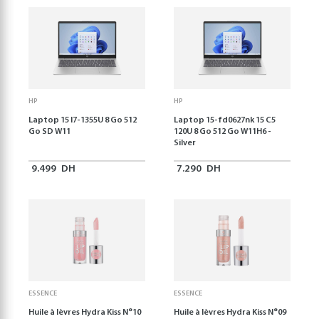
HP
HP
Laptop 15 I7-1355U 8 Go 512
Laptop 15-fd0627nk 15 C5
Go SD W11
120U 8 Go 512 Go W11H6 -
Silver
9.499
DH
7.290
DH
ESSENCE
ESSENCE
Huile à lèvres Hydra Kiss N°10
Huile à lèvres Hydra Kiss N°09