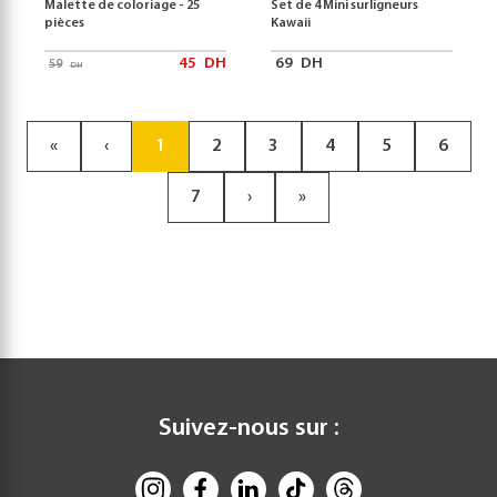
Malette de coloriage - 25
Set de 4 Mini surligneurs
pièces
Kawaii
45
DH
69
DH
59
DH
«
‹
1
2
3
4
5
6
7
›
»
Suivez-nous sur :