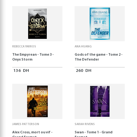
REBECCA YARROS
ANA HUANG
The Empyrean - Tome 3 -
Gods of the game - Tome 2 -
Onyx Storm
The Defender
136
DH
260
DH
JAMES PATTERSON
SARAH RIVENS
Alex Cross, mort ou vif -
Swan - Tome 1 - Grand