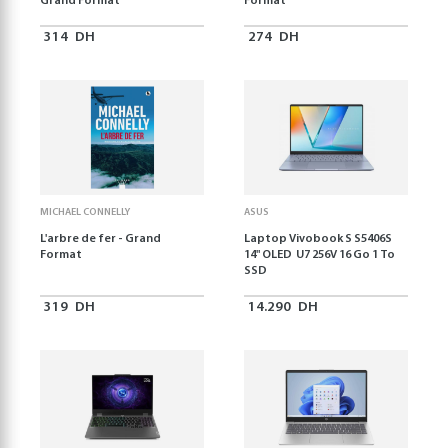
Grand Format
Format
314
DH
274
DH
MICHAEL CONNELLY
ASUS
L'arbre de fer - Grand
Laptop Vivobook S S5406S
Format
14" OLED U7 256V 16 Go 1 To
SSD
319
DH
14.290
DH