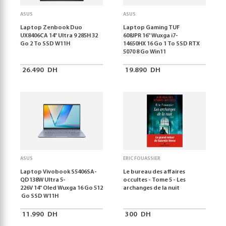
ASUS
ASUS
Laptop Zenbook Duo
Laptop Gaming TUF
UX8406CA 14'' Ultra 9 285H 32
608JPR 16'' Wuxga i7-
Go 2 To SSD W11H
14650HX 16 Go 1 To SSD RTX
5070 8 Go Win11
26.490
DH
19.890
DH
ASUS
ERIC FOUASSIER
Laptop Vivobook S5406SA-
Le bureau des affaires
QD138W Ultra 5-
occultes - Tome 5 - Les
226V 14" Oled Wuxga 16 Go 512
archanges de la nuit
Go SSD W11H
11.990
DH
300
DH