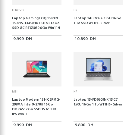
LENOVO
HP
Laptop Gaming LOQ 15IRX9
Laptop 14 ultra 7-155H 16 Go
15,6'' i5-13450HX 16 Go 512 Go
1 To SSD W11H - Silver
SSD GC RTX3050 6 Go Win11H
9.999
DH
10.890
DH
MSI
HP
Laptop Modern 15 H C2RMG-
Laptop 15-FD0609NK 15 C7
298MA Intel 9-270H 16 Go
150U 16 Go 1 To W11H6 - Silver
DDR4 512 Go SSD 15.6" FHD
IPS Win11
9.999
DH
9.890
DH