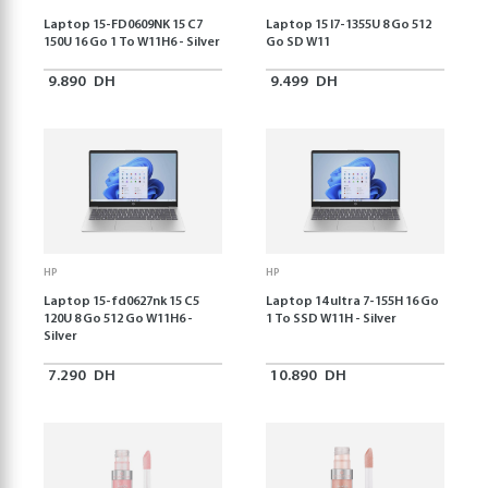
Laptop 15-FD0609NK 15 C7
Laptop 15 I7-1355U 8 Go 512
150U 16 Go 1 To W11H6 - Silver
Go SD W11
9.890
DH
9.499
DH
HP
HP
Laptop 15-fd0627nk 15 C5
Laptop 14 ultra 7-155H 16 Go
120U 8 Go 512 Go W11H6 -
1 To SSD W11H - Silver
Silver
7.290
DH
10.890
DH