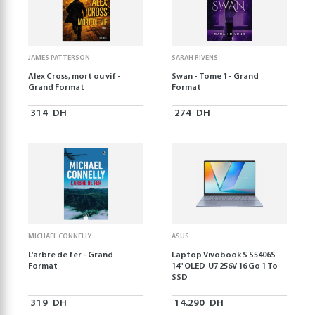
JAMES PATTERSON
SARAH RIVENS
Alex Cross, mort ou vif -
Swan - Tome 1 - Grand
Grand Format
Format
314
DH
274
DH
MICHAEL CONNELLY
ASUS
L'arbre de fer - Grand
Laptop Vivobook S S5406S
Format
14" OLED U7 256V 16 Go 1 To
SSD
319
DH
14.290
DH