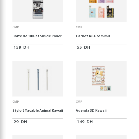
CMP
CMP
Boite de 100 Jetons de Poker
Carnet A6 Gromimis
159
DH
55
DH
CMP
CMP
Stylo Effaçable Animal Kawaii
Agenda 3D Kawaii
29
DH
149
DH