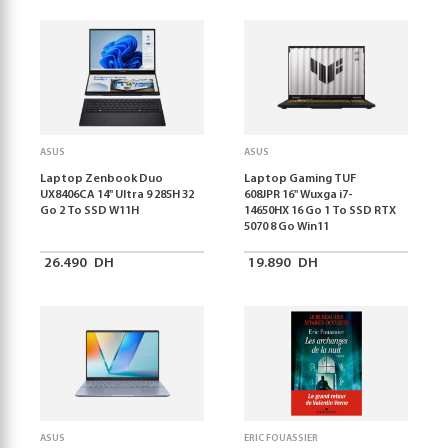
ASUS
ASUS
Laptop Zenbook Duo
Laptop Gaming TUF
UX8406CA 14'' Ultra 9 285H 32
608JPR 16'' Wuxga i7-
Go 2 To SSD W11H
14650HX 16 Go 1 To SSD RTX
5070 8 Go Win11
26.490
DH
19.890
DH
ASUS
ERIC FOUASSIER