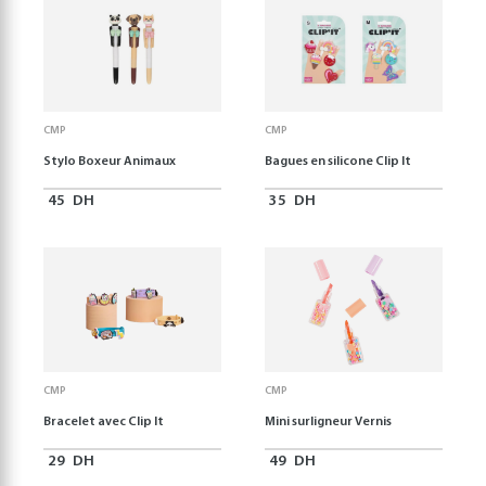
CMP
CMP
Stylo Boxeur Animaux
Bagues en silicone Clip It
45
DH
35
DH
CMP
CMP
Bracelet avec Clip It
Mini surligneur Vernis
29
DH
49
DH