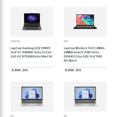
LENOVO
MSI
Laptop Gaming LOQ 15IRX9
Laptop Modern 15 H C2RMG-
15,6'' i5-13450HX 16 Go 512 Go
298MA Intel 9-270H 16 Go
SSD GC RTX3050 6 Go Win11H
DDR4 512 Go SSD 15.6" FHD
IPS Win11
9.999
DH
9.999
DH
HP
HP