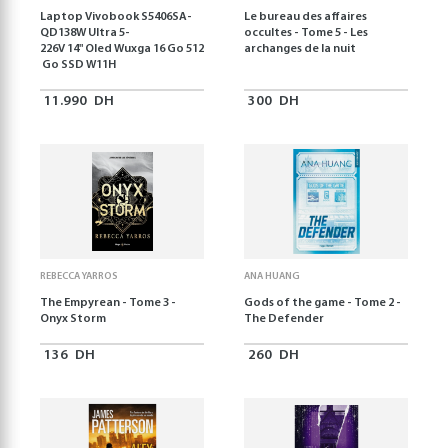
Laptop Vivobook S5406SA-
Le bureau des affaires
QD138W Ultra 5-
occultes - Tome 5 - Les
226V 14" Oled Wuxga 16 Go 512
archanges de la nuit
Go SSD W11H
11.990
DH
300
DH
REBECCA YARROS
ANA HUANG
The Empyrean - Tome 3 -
Gods of the game - Tome 2 -
Onyx Storm
The Defender
136
DH
260
DH