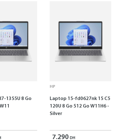
HP
I7-1355U 8 Go
Laptop 15-fd0627nk 15 C5
 W11
120U 8 Go 512 Go W11H6 -
Silver
7.290
H
DH