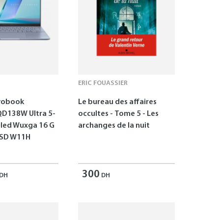
ERIC FOUASSIER
vobook
Le bureau des affaires
D138W Ultra 5-
occultes - Tome 5 - Les
Oled Wuxga 16 G
archanges de la nuit
SSD W11H
300
DH
DH