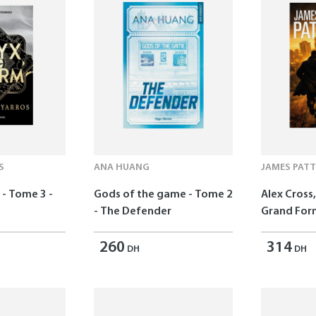
S
ANA HUANG
JAMES PAT
- Tome 3 -
Gods of the game - Tome 2
Alex Cross,
- The Defender
Grand For
260
314
DH
DH