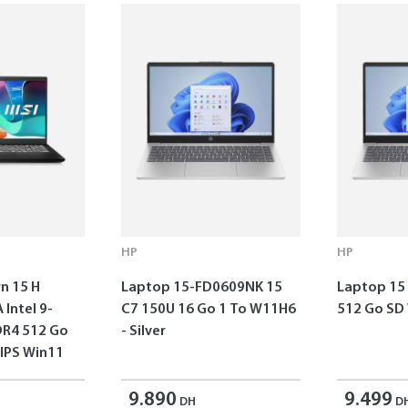
HP
HP
n 15 H
Laptop 15-FD0609NK 15
Laptop 15 
Intel 9-
C7 150U 16 Go 1 To W11H6
512 Go SD
DR4 512 Go
- Silver
 IPS Win11
9.890
9.499
DH
D