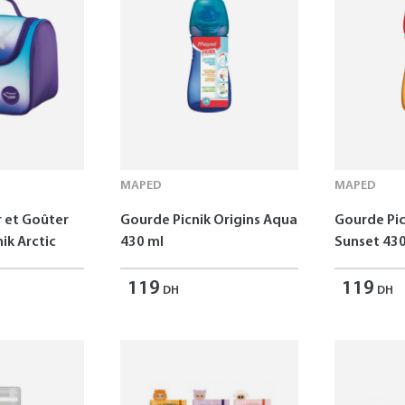
MAPED
MAPED
r et Goûter
Gourde Picnik Origins Aqua
Gourde Pic
ik Arctic
430 ml
Sunset 430
119
119
DH
DH