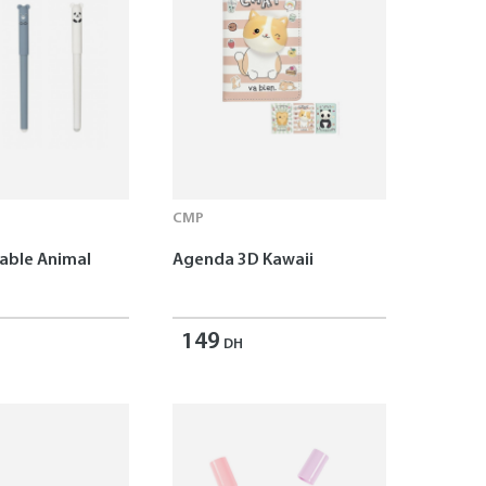
CMP
çable Animal
Agenda 3D Kawaii
149
DH