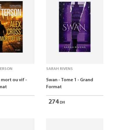
TERSON
SARAH RIVENS
 mort ou vif -
Swan - Tome 1 - Grand
mat
Format
274
DH