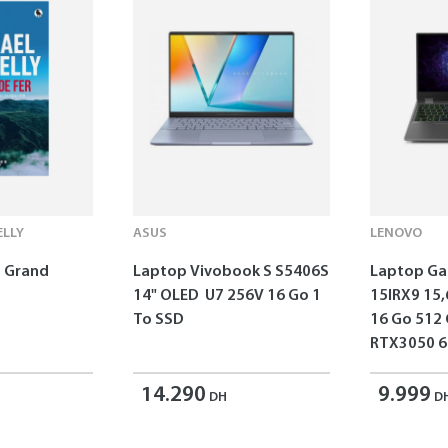
LLY
ASUS
LENOVO
 - Grand
Laptop Vivobook S S5406S
Laptop G
14" OLED U7 256V 16 Go 1
15IRX9 15,
To SSD
16 Go 512
RTX3050 6
14.290
9.999
DH
D