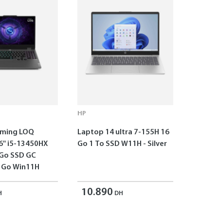
HP
aming LOQ
Laptop 14 ultra 7-155H 16
6'' i5-13450HX
Go 1 To SSD W11H - Silver
 Go SSD GC
 Go Win11H
10.890
H
DH