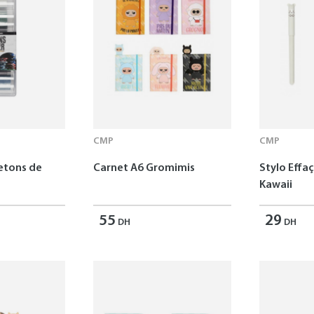
CMP
CMP
Jetons de
Carnet A6 Gromimis
Stylo Effa
Kawaii
55
29
DH
DH