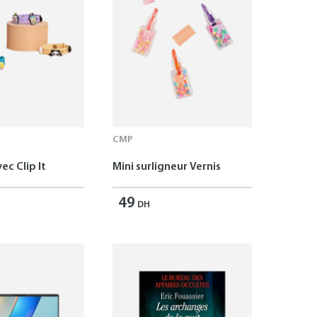
CMP
ec Clip It
Mini surligneur Vernis
49
DH