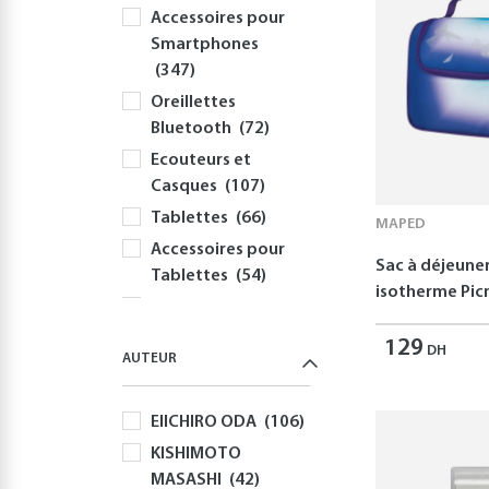
Accessoires pour
Smartphones
(347)
Oreillettes
Bluetooth
(72)
Ecouteurs et
Casques
(107)
Tablettes
(66)
MAPED
Accessoires pour
Sac à déjeune
Tablettes
(54)
isotherme Picn
Informatique
(415)
129
DH
AUTEUR
PC
(354)
Périphériques et
EIICHIRO ODA
(106)
Accessoires PC
(308)
KISHIMOTO
MASASHI
(42)
Claviers
(58)