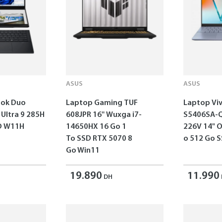
ASUS
ASUS
ok Duo
Laptop Gaming TUF
Laptop Vi
 Ultra 9 285H
608JPR 16'' Wuxga i7-
S5406SA-Q
SD W11H
14650HX 16 Go 1
226V 14" 
To SSD RTX 5070 8
o 512 Go 
Go Win11
19.890
11.990
DH