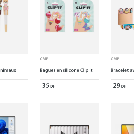
CMP
CMP
Animaux
Bagues en silicone Clip It
Bracelet av
35
29
DH
DH