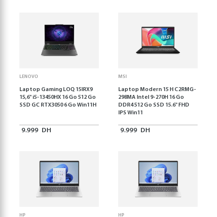
LENOVO
MSI
Laptop Gaming LOQ 15IRX9
Laptop Modern 15 H C2RMG-
15,6'' i5-13450HX 16 Go 512 Go
298MA Intel 9-270H 16 Go
SSD GC RTX3050 6 Go Win11H
DDR4 512 Go SSD 15.6" FHD
IPS Win11
9.999
DH
9.999
DH
HP
HP