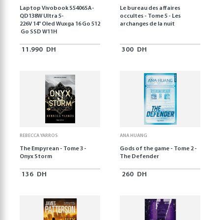
Laptop Vivobook S5406SA-
Le bureau des affaires
QD138W Ultra 5-
occultes - Tome 5 - Les
226V 14" Oled Wuxga 16 Go 512
archanges de la nuit
Go SSD W11H
11.990
DH
300
DH
REBECCA YARROS
ANA HUANG
The Empyrean - Tome 3 -
Gods of the game - Tome 2 -
Onyx Storm
The Defender
136
DH
260
DH