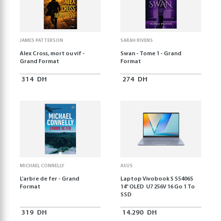
JAMES PATTERSON
SARAH RIVENS
Alex Cross, mort ou vif -
Swan - Tome 1 - Grand
Grand Format
Format
314
DH
274
DH
MICHAEL CONNELLY
ASUS
L'arbre de fer - Grand
Laptop Vivobook S S5406S
Format
14" OLED U7 256V 16 Go 1 To
SSD
319
DH
14.290
DH