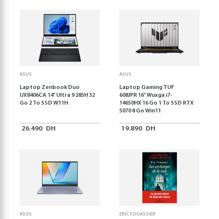
ASUS
ASUS
Laptop Zenbook Duo
Laptop Gaming TUF
UX8406CA 14'' Ultra 9 285H 32
608JPR 16'' Wuxga i7-
Go 2 To SSD W11H
14650HX 16 Go 1 To SSD RTX
5070 8 Go Win11
26.490
DH
19.890
DH
ASUS
ERIC FOUASSIER