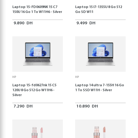
Laptop 15-FD0609NK 15 C7
Laptop 15 I7-1355U 8 Go 512
150U 16 Go 1 To W11H6 - Silver
Go SD W11
9.890
DH
9.499
DH
HP
HP
Laptop 15-fd0627nk 15 C5
Laptop 14 ultra 7-155H 16 Go
120U 8 Go 512 Go W11H6 -
1 To SSD W11H - Silver
Silver
7.290
DH
10.890
DH