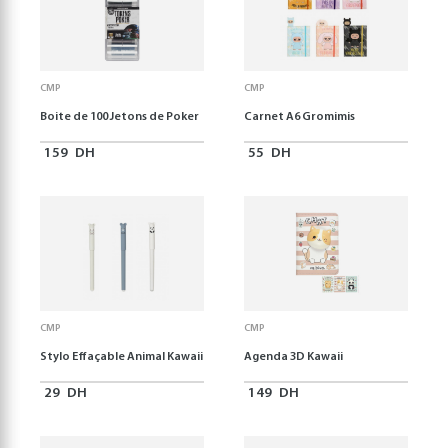
CMP
CMP
Boite de 100 Jetons de Poker
Carnet A6 Gromimis
159
DH
55
DH
CMP
CMP
Stylo Effaçable Animal Kawaii
Agenda 3D Kawaii
29
DH
149
DH