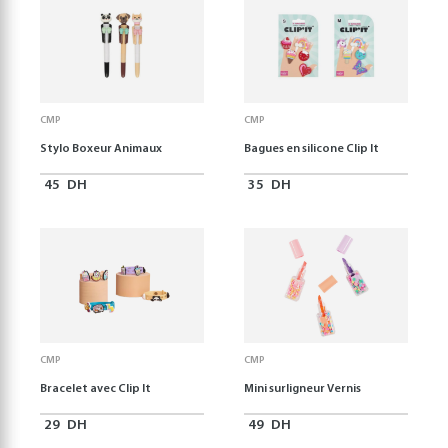
CMP
CMP
Stylo Boxeur Animaux
Bagues en silicone Clip It
45
DH
35
DH
CMP
CMP
Bracelet avec Clip It
Mini surligneur Vernis
29
DH
49
DH