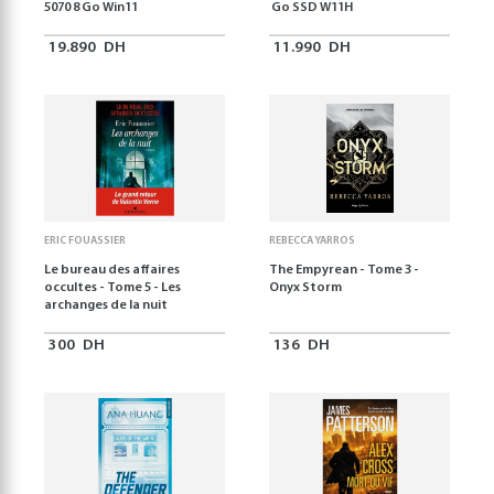
5070 8 Go Win11
Go SSD W11H
19.890
DH
11.990
DH
ERIC FOUASSIER
REBECCA YARROS
Le bureau des affaires
The Empyrean - Tome 3 -
occultes - Tome 5 - Les
Onyx Storm
archanges de la nuit
300
DH
136
DH