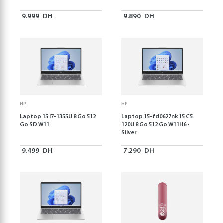
9.999
DH
9.890
DH
HP
HP
Laptop 15 I7-1355U 8 Go 512
Laptop 15-fd0627nk 15 C5
Go SD W11
120U 8 Go 512 Go W11H6 -
Silver
9.499
DH
7.290
DH