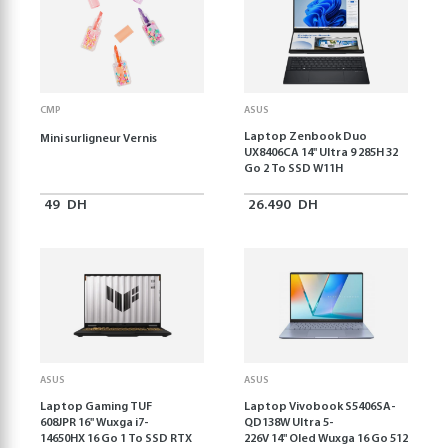
CMP
ASUS
Laptop Zenbook Duo
Mini surligneur Vernis
UX8406CA 14'' Ultra 9 285H 32
Go 2 To SSD W11H
49
DH
26.490
DH
ASUS
ASUS
Laptop Gaming TUF
Laptop Vivobook S5406SA-
608JPR 16'' Wuxga i7-
QD138W Ultra 5-
14650HX 16 Go 1 To SSD RTX
226V 14" Oled Wuxga 16 Go 512