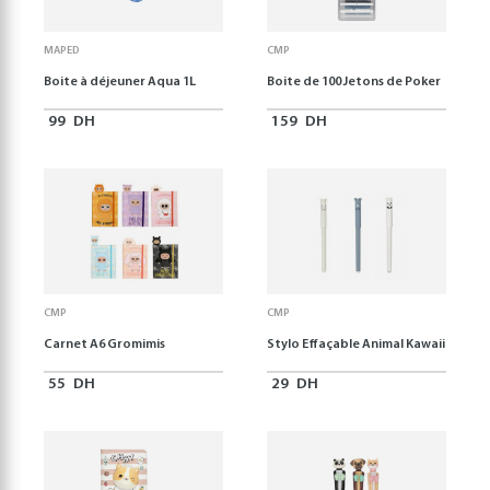
MAPED
CMP
Boite à déjeuner Aqua 1L
Boite de 100 Jetons de Poker
99
DH
159
DH
CMP
CMP
Carnet A6 Gromimis
Stylo Effaçable Animal Kawaii
55
DH
29
DH