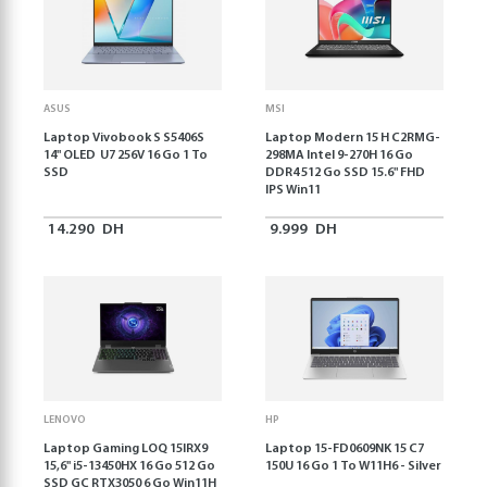
ASUS
MSI
Laptop Vivobook S S5406S
Laptop Modern 15 H C2RMG-
14" OLED U7 256V 16 Go 1 To
298MA Intel 9-270H 16 Go
SSD
DDR4 512 Go SSD 15.6" FHD
IPS Win11
14.290
DH
9.999
DH
LENOVO
HP
Laptop Gaming LOQ 15IRX9
Laptop 15-FD0609NK 15 C7
15,6'' i5-13450HX 16 Go 512 Go
150U 16 Go 1 To W11H6 - Silver
SSD GC RTX3050 6 Go Win11H