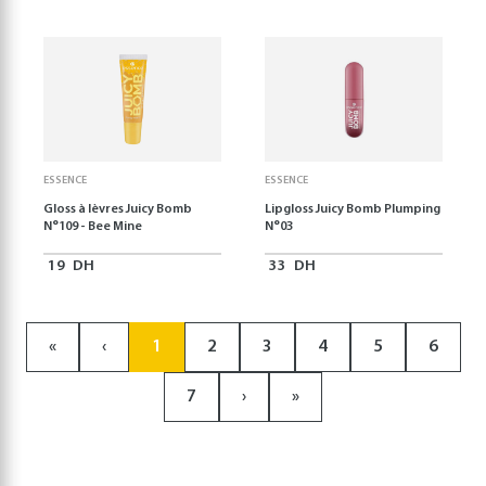
ESSENCE
ESSENCE
Gloss à lèvres Juicy Bomb
Lipgloss Juicy Bomb Plumping
N°109 - Bee Mine
N°03
19
DH
33
DH
«
‹
1
2
3
4
5
6
7
›
»