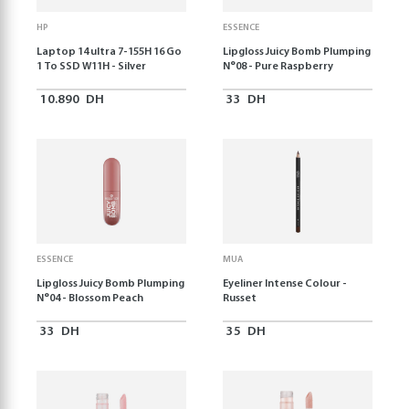
HP
ESSENCE
Laptop 14 ultra 7-155H 16 Go
Lipgloss Juicy Bomb Plumping
1 To SSD W11H - Silver
N°08 - Pure Raspberry
10.890
DH
33
DH
ESSENCE
MUA
Lipgloss Juicy Bomb Plumping
Eyeliner Intense Colour -
N°04 - Blossom Peach
Russet
33
DH
35
DH