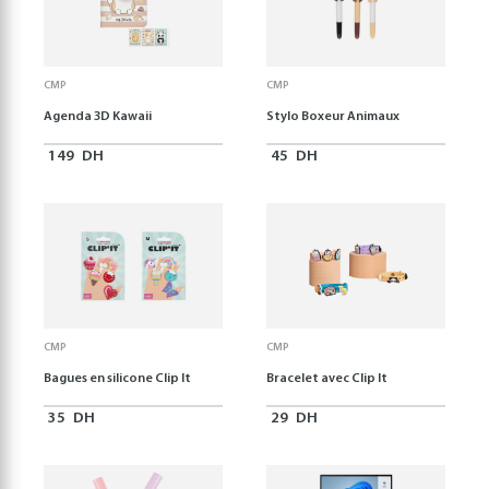
CMP
CMP
Agenda 3D Kawaii
Stylo Boxeur Animaux
149
DH
45
DH
CMP
CMP
Bagues en silicone Clip It
Bracelet avec Clip It
35
DH
29
DH