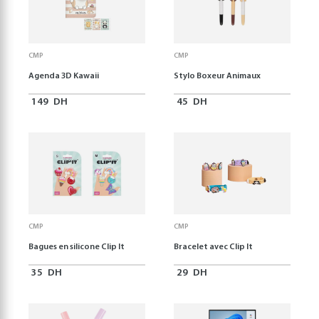
CMP
CMP
Agenda 3D Kawaii
Stylo Boxeur Animaux
149
DH
45
DH
CMP
CMP
Bagues en silicone Clip It
Bracelet avec Clip It
35
DH
29
DH