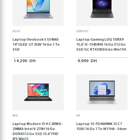
ASUS
LENOVO
Laptop Vivobook S S5406S
Laptop Gaming LOQ 15IRX9
14" OLED U7 256V 16 Go 1 To
15,6'' i5-13450HX 16 Go 512 Go
SSD
SSD GC RTX3050 6 Go Win11H
14.290
DH
9.999
DH
MSI
HP
Laptop Modern 15 H C2RMG-
Laptop 15-FD0609NK 15 C7
298MA Intel 9-270H 16 Go
150U 16 Go 1 To W11H6 - Silver
DDR4 512 Go SSD 15.6" FHD
IPS Win11