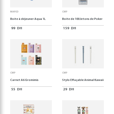
MAPED
CMP
Boite à déjeuner Aqua 1L
Boite de 100 Jetons de Poker
99
DH
159
DH
CMP
CMP
Carnet A6 Gromimis
Stylo Effaçable Animal Kawaii
55
DH
29
DH