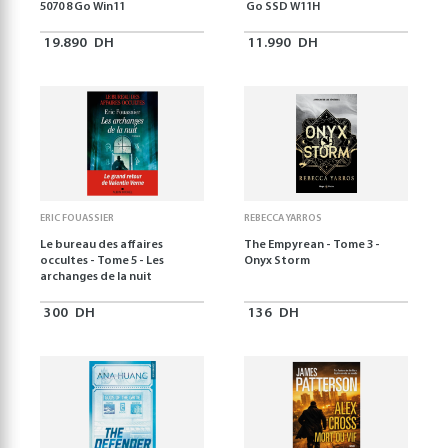
5070 8 Go Win11
Go SSD W11H
19.890
DH
11.990
DH
ERIC FOUASSIER
REBECCA YARROS
Le bureau des affaires
The Empyrean - Tome 3 -
occultes - Tome 5 - Les
Onyx Storm
archanges de la nuit
300
DH
136
DH