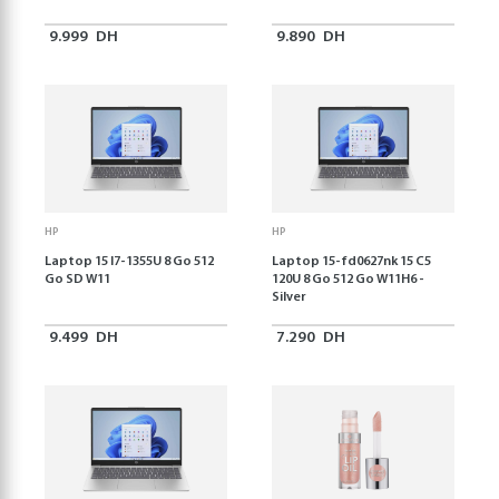
9.999
DH
9.890
DH
HP
HP
Laptop 15 I7-1355U 8 Go 512
Laptop 15-fd0627nk 15 C5
Go SD W11
120U 8 Go 512 Go W11H6 -
Silver
9.499
DH
7.290
DH