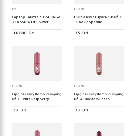
HP
ESSENCE
Laptop 14 ultra 7-155H 16 Go
Huile à lèvres Hydra Kiss N°09
1 To SSD W11H - Silver
- Cookie Sparkle
10.890
DH
35
DH
ESSENCE
ESSENCE
Lipgloss Juicy Bomb Plumping
Lipgloss Juicy Bomb Plumping
N°08 - Pure Raspberry
N°04 - Blossom Peach
33
DH
33
DH