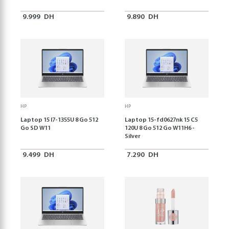
9.999
DH
9.890
DH
HP
HP
Laptop 15 I7-1355U 8 Go 512
Laptop 15-fd0627nk 15 C5
Go SD W11
120U 8 Go 512 Go W11H6 -
Silver
9.499
DH
7.290
DH