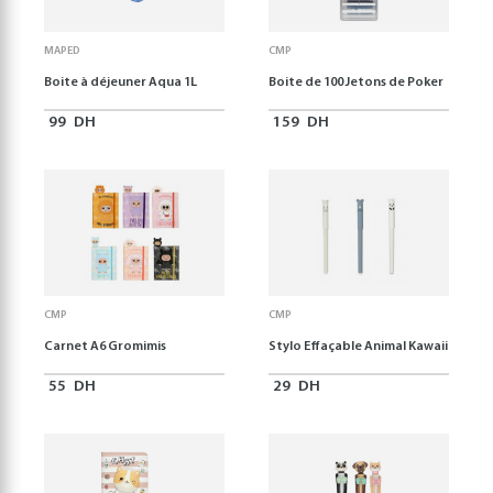
MAPED
CMP
Boite à déjeuner Aqua 1L
Boite de 100 Jetons de Poker
99
DH
159
DH
CMP
CMP
Carnet A6 Gromimis
Stylo Effaçable Animal Kawaii
55
DH
29
DH