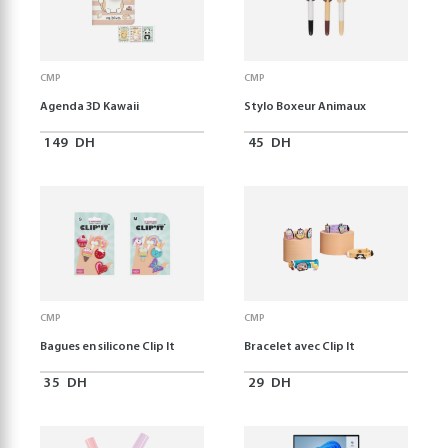
CMP
CMP
Agenda 3D Kawaii
Stylo Boxeur Animaux
149
DH
45
DH
CMP
CMP
Bagues en silicone Clip It
Bracelet avec Clip It
35
DH
29
DH