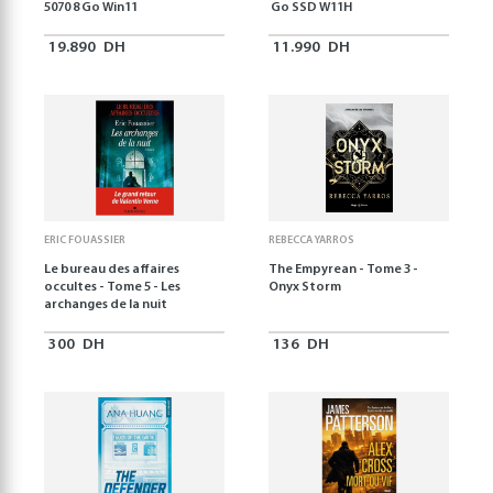
5070 8 Go Win11
Go SSD W11H
19.890
DH
11.990
DH
ERIC FOUASSIER
REBECCA YARROS
Le bureau des affaires
The Empyrean - Tome 3 -
occultes - Tome 5 - Les
Onyx Storm
archanges de la nuit
300
DH
136
DH