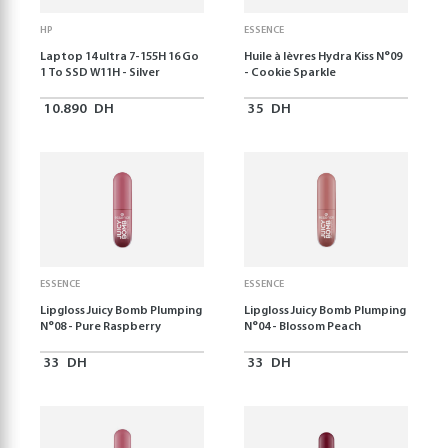
HP
ESSENCE
Laptop 14 ultra 7-155H 16 Go
Huile à lèvres Hydra Kiss N°09
1 To SSD W11H - Silver
- Cookie Sparkle
10.890
DH
35
DH
ESSENCE
ESSENCE
Lipgloss Juicy Bomb Plumping
Lipgloss Juicy Bomb Plumping
N°08 - Pure Raspberry
N°04 - Blossom Peach
33
DH
33
DH