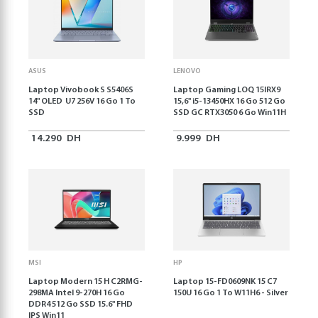
ASUS
LENOVO
Laptop Vivobook S S5406S
Laptop Gaming LOQ 15IRX9
14" OLED U7 256V 16 Go 1 To
15,6'' i5-13450HX 16 Go 512 Go
SSD
SSD GC RTX3050 6 Go Win11H
14.290
DH
9.999
DH
MSI
HP
Laptop Modern 15 H C2RMG-
Laptop 15-FD0609NK 15 C7
298MA Intel 9-270H 16 Go
150U 16 Go 1 To W11H6 - Silver
DDR4 512 Go SSD 15.6" FHD
IPS Win11