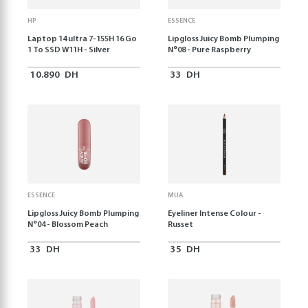
HP
ESSENCE
Laptop 14 ultra 7-155H 16 Go
Lipgloss Juicy Bomb Plumping
1 To SSD W11H - Silver
N°08 - Pure Raspberry
10.890
DH
33
DH
ESSENCE
MUA
Lipgloss Juicy Bomb Plumping
Eyeliner Intense Colour -
N°04 - Blossom Peach
Russet
33
DH
35
DH