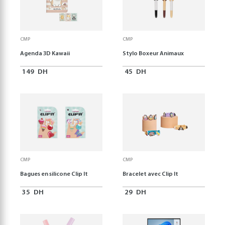
CMP
CMP
Agenda 3D Kawaii
Stylo Boxeur Animaux
149
DH
45
DH
CMP
CMP
Bagues en silicone Clip It
Bracelet avec Clip It
35
DH
29
DH