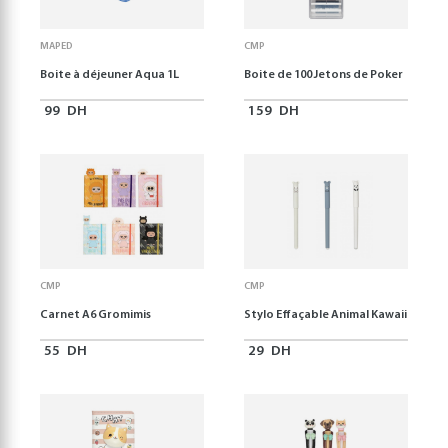
MAPED
CMP
Boite à déjeuner Aqua 1L
Boite de 100 Jetons de Poker
99
DH
159
DH
CMP
CMP
Carnet A6 Gromimis
Stylo Effaçable Animal Kawaii
55
DH
29
DH