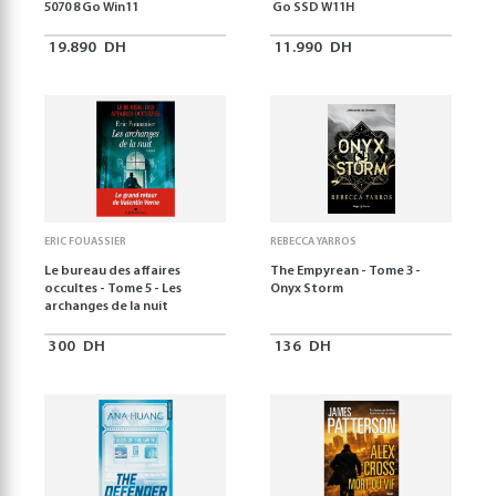
5070 8 Go Win11
Go SSD W11H
19.890
DH
11.990
DH
ERIC FOUASSIER
REBECCA YARROS
Le bureau des affaires
The Empyrean - Tome 3 -
occultes - Tome 5 - Les
Onyx Storm
archanges de la nuit
300
DH
136
DH