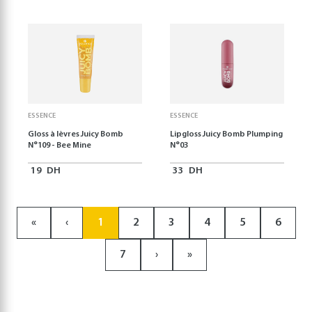
ESSENCE
ESSENCE
Gloss à lèvres Juicy Bomb
Lipgloss Juicy Bomb Plumping
N°109 - Bee Mine
N°03
19
DH
33
DH
«
‹
1
2
3
4
5
6
7
›
»