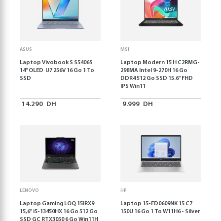
ASUS
MSI
Laptop Vivobook S S5406S
Laptop Modern 15 H C2RMG-
14" OLED U7 256V 16 Go 1 To
298MA Intel 9-270H 16 Go
SSD
DDR4 512 Go SSD 15.6" FHD
IPS Win11
14.290
DH
9.999
DH
LENOVO
HP
Laptop Gaming LOQ 15IRX9
Laptop 15-FD0609NK 15 C7
15,6'' i5-13450HX 16 Go 512 Go
150U 16 Go 1 To W11H6 - Silver
SSD GC RTX3050 6 Go Win11H