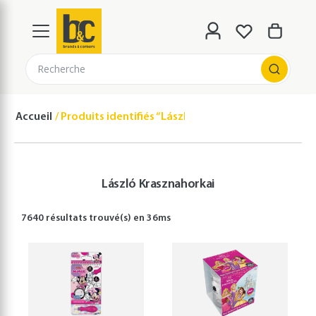
Recherche
Accueil
Produits identifiés “László Krasznahorkai”
László Krasznahorkai
7640 résultats
trouvé(s) en
36
ms