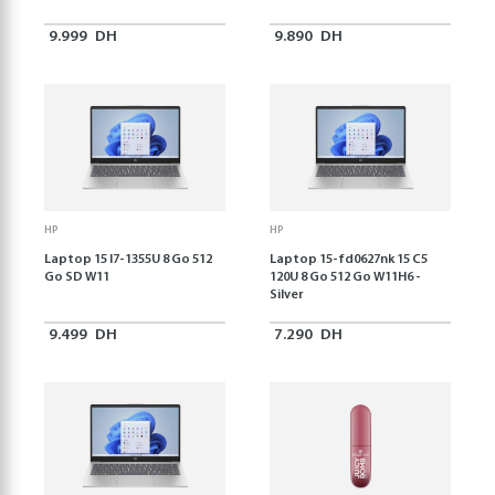
9.999
DH
9.890
DH
HP
HP
Laptop 15 I7-1355U 8 Go 512
Laptop 15-fd0627nk 15 C5
Go SD W11
120U 8 Go 512 Go W11H6 -
Silver
9.499
DH
7.290
DH