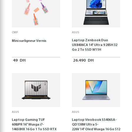
CMP
ASUS
Laptop Zenbook Duo
Mini surligneur Vernis
UX8406CA 14'' Ultra 9 285H 32
Go 2 To SSD W11H
49
DH
26.490
DH
ASUS
ASUS
Laptop Gaming TUF
Laptop Vivobook S5406SA-
608JPR 16'' Wuxga i7-
QD138W Ultra 5-
14650HX 16 Go 1 To SSD RTX
226V 14" Oled Wuxga 16 Go 512