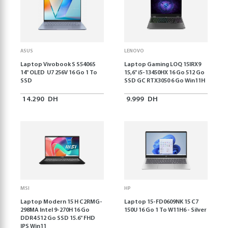
ASUS
LENOVO
Laptop Vivobook S S5406S
Laptop Gaming LOQ 15IRX9
14" OLED U7 256V 16 Go 1 To
15,6'' i5-13450HX 16 Go 512 Go
SSD
SSD GC RTX3050 6 Go Win11H
14.290
DH
9.999
DH
MSI
HP
Laptop Modern 15 H C2RMG-
Laptop 15-FD0609NK 15 C7
298MA Intel 9-270H 16 Go
150U 16 Go 1 To W11H6 - Silver
DDR4 512 Go SSD 15.6" FHD
IPS Win11