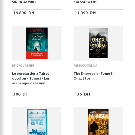
5070 8 Go Win11
Go SSD W11H
19.890
DH
11.990
DH
ERIC FOUASSIER
REBECCA YARROS
Le bureau des affaires
The Empyrean - Tome 3 -
occultes - Tome 5 - Les
Onyx Storm
archanges de la nuit
300
DH
136
DH