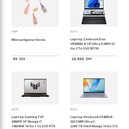
CMP
ASUS
Laptop Zenbook Duo
Mini surligneur Vernis
UX8406CA 14'' Ultra 9 285H 32
Go 2 To SSD W11H
49
DH
26.490
DH
ASUS
ASUS
Laptop Gaming TUF
Laptop Vivobook S5406SA-
608JPR 16'' Wuxga i7-
QD138W Ultra 5-
14650HX 16 Go 1 To SSD RTX
226V 14" Oled Wuxga 16 Go 512