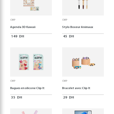
CMP
CMP
Agenda 3D Kawaii
Stylo Boxeur Animaux
149
DH
45
DH
CMP
CMP
Bagues en silicone Clip It
Bracelet avec Clip It
35
DH
29
DH