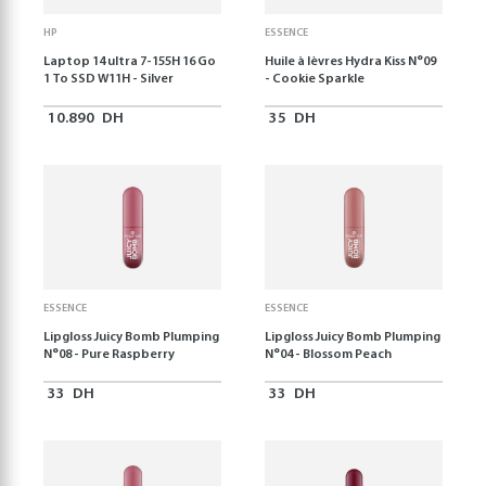
HP
ESSENCE
Laptop 14 ultra 7-155H 16 Go
Huile à lèvres Hydra Kiss N°09
1 To SSD W11H - Silver
- Cookie Sparkle
10.890
DH
35
DH
ESSENCE
ESSENCE
Lipgloss Juicy Bomb Plumping
Lipgloss Juicy Bomb Plumping
N°08 - Pure Raspberry
N°04 - Blossom Peach
33
DH
33
DH