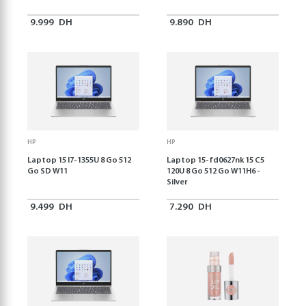
9.999
DH
9.890
DH
HP
HP
Laptop 15 I7-1355U 8 Go 512
Laptop 15-fd0627nk 15 C5
Go SD W11
120U 8 Go 512 Go W11H6 -
Silver
9.499
DH
7.290
DH