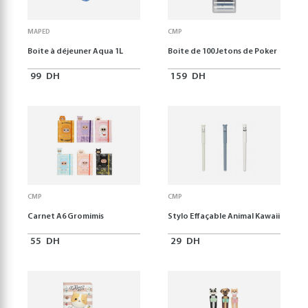
MAPED
CMP
Boite à déjeuner Aqua 1L
Boite de 100 Jetons de Poker
99
DH
159
DH
CMP
CMP
Carnet A6 Gromimis
Stylo Effaçable Animal Kawaii
55
DH
29
DH