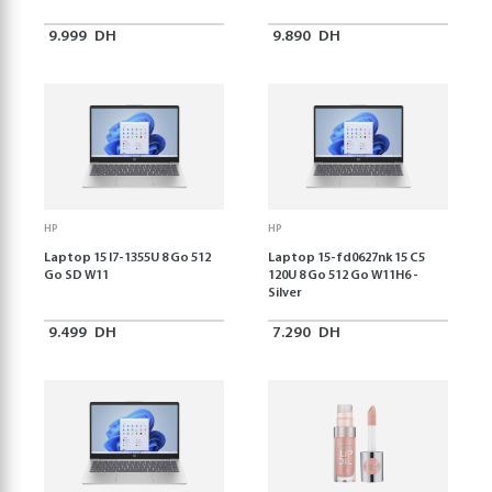
9.999
DH
9.890
DH
HP
HP
Laptop 15 I7-1355U 8 Go 512
Laptop 15-fd0627nk 15 C5
Go SD W11
120U 8 Go 512 Go W11H6 -
Silver
9.499
DH
7.290
DH