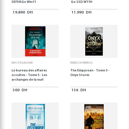
5070 8 Go Win11
Go SSD W11H
19.890
DH
11.990
DH
ERIC FOUASSIER
REBECCA YARROS
Le bureau des affaires
The Empyrean - Tome 3 -
occultes - Tome 5 - Les
Onyx Storm
archanges de la nuit
300
DH
136
DH