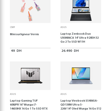
CMP
ASUS
Laptop Zenbook Duo
Mini surligneur Vernis
UX8406CA 14'' Ultra 9 285H 32
Go 2 To SSD W11H
49
DH
26.490
DH
ASUS
ASUS
Laptop Gaming TUF
Laptop Vivobook S5406SA-
608JPR 16'' Wuxga i7-
QD138W Ultra 5-
14650HX 16 Go 1 To SSD RTX
226V 14" Oled Wuxga 16 Go 512