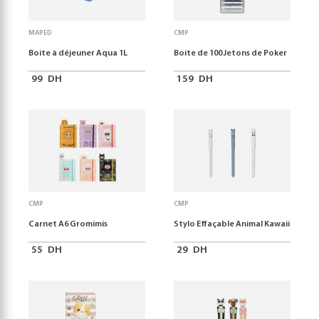
MAPED
CMP
Boite à déjeuner Aqua 1L
Boite de 100 Jetons de Poker
99
DH
159
DH
CMP
CMP
Carnet A6 Gromimis
Stylo Effaçable Animal Kawaii
55
DH
29
DH