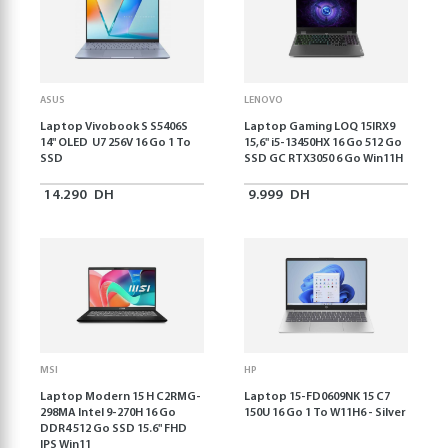
ASUS
LENOVO
Laptop Vivobook S S5406S
Laptop Gaming LOQ 15IRX9
14" OLED U7 256V 16 Go 1 To
15,6'' i5-13450HX 16 Go 512 Go
SSD
SSD GC RTX3050 6 Go Win11H
14.290
DH
9.999
DH
MSI
HP
Laptop Modern 15 H C2RMG-
Laptop 15-FD0609NK 15 C7
298MA Intel 9-270H 16 Go
150U 16 Go 1 To W11H6 - Silver
DDR4 512 Go SSD 15.6" FHD
IPS Win11