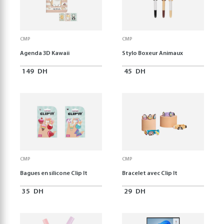
CMP
CMP
Agenda 3D Kawaii
Stylo Boxeur Animaux
149
DH
45
DH
CMP
CMP
Bagues en silicone Clip It
Bracelet avec Clip It
35
DH
29
DH