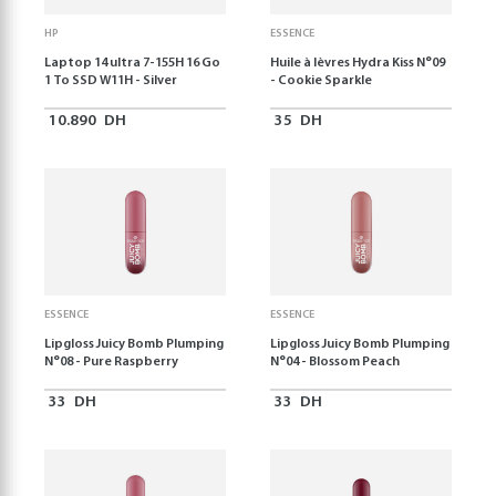
HP
ESSENCE
Laptop 14 ultra 7-155H 16 Go
Huile à lèvres Hydra Kiss N°09
1 To SSD W11H - Silver
- Cookie Sparkle
10.890
DH
35
DH
ESSENCE
ESSENCE
Lipgloss Juicy Bomb Plumping
Lipgloss Juicy Bomb Plumping
N°08 - Pure Raspberry
N°04 - Blossom Peach
33
DH
33
DH