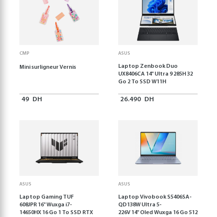
CMP
ASUS
Laptop Zenbook Duo
Mini surligneur Vernis
UX8406CA 14'' Ultra 9 285H 32
Go 2 To SSD W11H
49
DH
26.490
DH
ASUS
ASUS
Laptop Gaming TUF
Laptop Vivobook S5406SA-
608JPR 16'' Wuxga i7-
QD138W Ultra 5-
14650HX 16 Go 1 To SSD RTX
226V 14" Oled Wuxga 16 Go 512