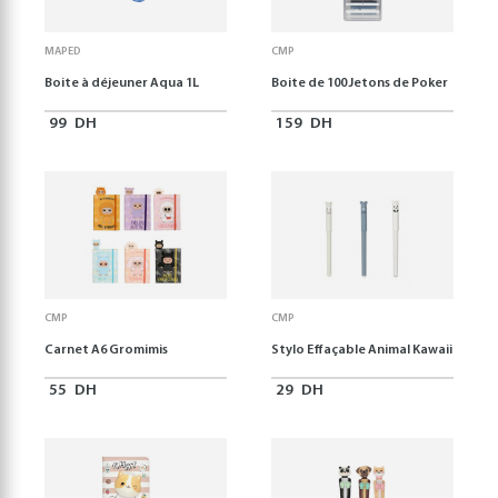
MAPED
CMP
Boite à déjeuner Aqua 1L
Boite de 100 Jetons de Poker
99
DH
159
DH
CMP
CMP
Carnet A6 Gromimis
Stylo Effaçable Animal Kawaii
55
DH
29
DH