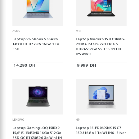
ASUS
MSI
Laptop Vivobook S S5406S
Laptop Modern 15 H C2RMG-
14" OLED U7 256V 16 Go 1 To
298MA Intel 9-270H 16 Go
SSD
DDR4 512 Go SSD 15.6" FHD
IPS Win11
14.290
DH
9.999
DH
LENOVO
HP
Laptop Gaming LOQ 15IRX9
Laptop 15-FD0609NK 15 C7
15,6'' i5-13450HX 16 Go 512 Go
150U 16 Go 1 To W11H6 - Silver
SSD GC RTX3050 6 Go Win11H