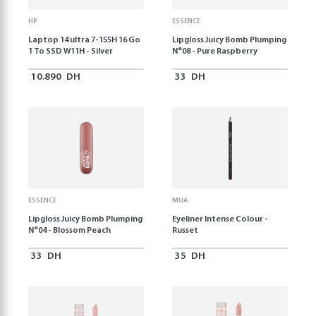
HP
ESSENCE
Laptop 14 ultra 7-155H 16 Go
Lipgloss Juicy Bomb Plumping
1 To SSD W11H - Silver
N°08 - Pure Raspberry
10.890
DH
33
DH
ESSENCE
MUA
Lipgloss Juicy Bomb Plumping
Eyeliner Intense Colour -
N°04 - Blossom Peach
Russet
33
DH
35
DH