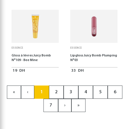
ESSENCE
ESSENCE
Gloss à lèvres Juicy Bomb
Lipgloss Juicy Bomb Plumping
N°109 - Bee Mine
N°03
19
DH
33
DH
«
‹
1
2
3
4
5
6
7
›
»