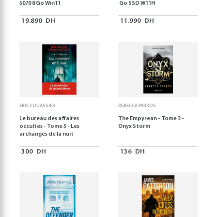
5070 8 Go Win11
Go SSD W11H
19.890
DH
11.990
DH
ERIC FOUASSIER
REBECCA YARROS
Le bureau des affaires
The Empyrean - Tome 3 -
occultes - Tome 5 - Les
Onyx Storm
archanges de la nuit
300
DH
136
DH