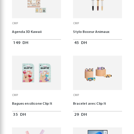
CMP
CMP
Agenda 3D Kawaii
Stylo Boxeur Animaux
149
DH
45
DH
CMP
CMP
Bagues en silicone Clip It
Bracelet avec Clip It
35
DH
29
DH