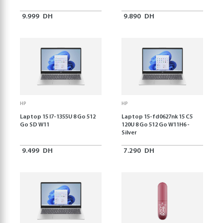
9.999
DH
9.890
DH
HP
HP
Laptop 15 I7-1355U 8 Go 512
Laptop 15-fd0627nk 15 C5
Go SD W11
120U 8 Go 512 Go W11H6 -
Silver
9.499
DH
7.290
DH