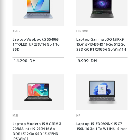
ASUS
LENOVO
Laptop Vivobook S S5406S
Laptop Gaming LOQ 15IRX9
14" OLED U7 256V 16 Go 1 To
15,6'' i5-13450HX 16 Go 512 Go
SSD
SSD GC RTX3050 6 Go Win11H
14.290
DH
9.999
DH
MSI
HP
Laptop Modern 15 H C2RMG-
Laptop 15-FD0609NK 15 C7
298MA Intel 9-270H 16 Go
150U 16 Go 1 To W11H6 - Silver
DDR4 512 Go SSD 15.6" FHD
IPS Win11