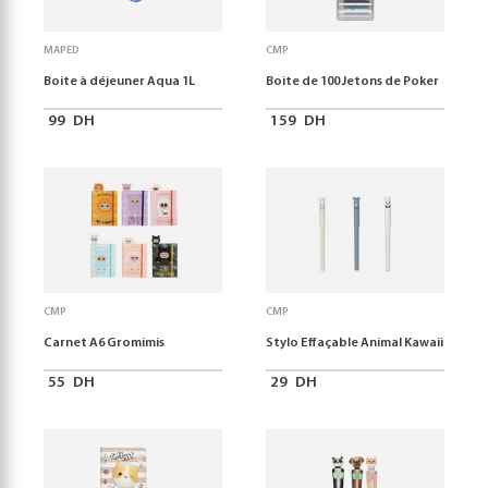
MAPED
CMP
Boite à déjeuner Aqua 1L
Boite de 100 Jetons de Poker
99
DH
159
DH
CMP
CMP
Carnet A6 Gromimis
Stylo Effaçable Animal Kawaii
55
DH
29
DH