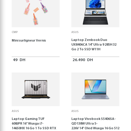
CMP
ASUS
Laptop Zenbook Duo
Mini surligneur Vernis
UX8406CA 14'' Ultra 9 285H 32
Go 2 To SSD W11H
49
DH
26.490
DH
ASUS
ASUS
Laptop Gaming TUF
Laptop Vivobook S5406SA-
608JPR 16'' Wuxga i7-
QD138W Ultra 5-
14650HX 16 Go 1 To SSD RTX
226V 14" Oled Wuxga 16 Go 512