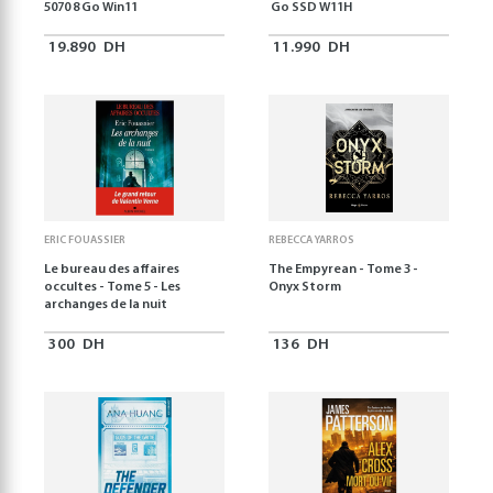
5070 8 Go Win11
Go SSD W11H
19.890
DH
11.990
DH
ERIC FOUASSIER
REBECCA YARROS
Le bureau des affaires
The Empyrean - Tome 3 -
occultes - Tome 5 - Les
Onyx Storm
archanges de la nuit
300
DH
136
DH