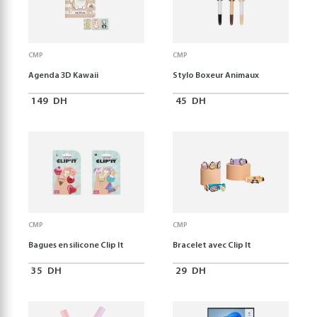
CMP
CMP
Agenda 3D Kawaii
Stylo Boxeur Animaux
149
DH
45
DH
CMP
CMP
Bagues en silicone Clip It
Bracelet avec Clip It
35
DH
29
DH