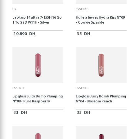
HP
ESSENCE
Laptop 14 ultra 7-155H 16 Go
Huile à lèvres Hydra Kiss N°09
1 To SSD W11H - Silver
- Cookie Sparkle
10.890
DH
35
DH
ESSENCE
ESSENCE
Lipgloss Juicy Bomb Plumping
Lipgloss Juicy Bomb Plumping
N°08 - Pure Raspberry
N°04 - Blossom Peach
33
DH
33
DH