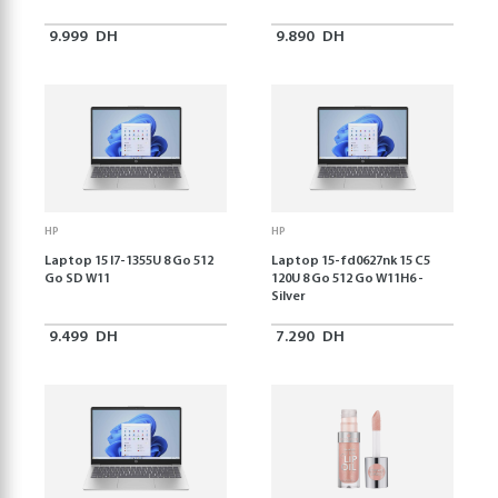
9.999
DH
9.890
DH
HP
HP
Laptop 15 I7-1355U 8 Go 512
Laptop 15-fd0627nk 15 C5
Go SD W11
120U 8 Go 512 Go W11H6 -
Silver
9.499
DH
7.290
DH