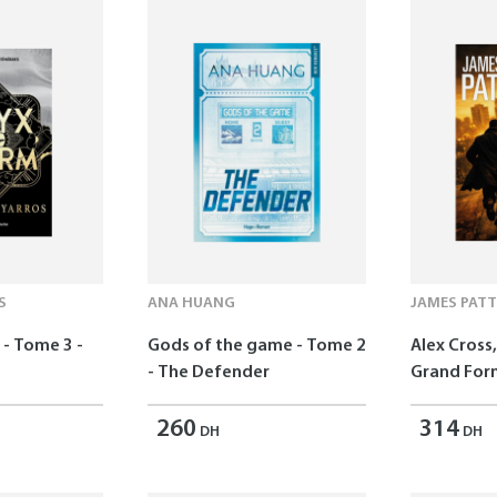
S
ANA HUANG
JAMES PAT
- Tome 3 -
Gods of the game - Tome 2
Alex Cross,
- The Defender
Grand For
260
314
DH
DH