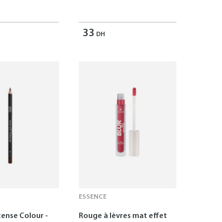
33
DH
ESSENCE
tense Colour -
Rouge à lèvres mat effet