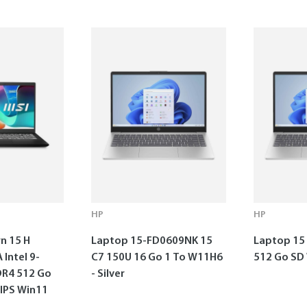
HP
HP
n 15 H
Laptop 15-FD0609NK 15
Laptop 15 
Intel 9-
C7 150U 16 Go 1 To W11H6
512 Go SD
DR4 512 Go
- Silver
 IPS Win11