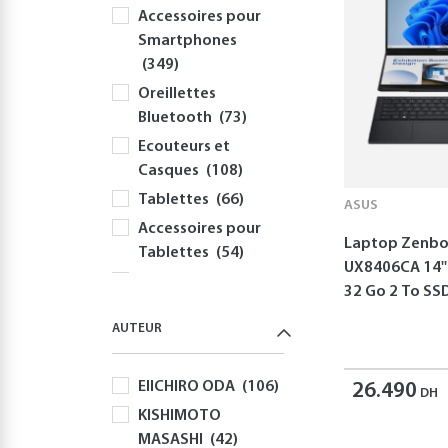
Accessoires pour
Smartphones
(349)
Oreillettes
Bluetooth
(73)
Ecouteurs et
Casques
(108)
Tablettes
(66)
ASUS
Accessoires pour
Laptop Zenbo
Tablettes
(54)
UX8406CA 14''
Informatique
32 Go 2 To S
(417)
AUTEUR
PC
(355)
Périphériques et
EIICHIRO ODA
(106)
Accessoires PC
26.490
DH
(310)
KISHIMOTO
MASASHI
(42)
Claviers
(58)