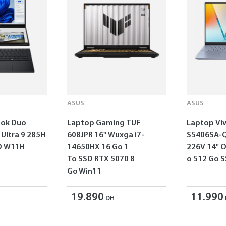
ASUS
ASUS
ok Duo
Laptop Gaming TUF
Laptop Vi
 Ultra 9 285H
608JPR 16'' Wuxga i7-
S5406SA-Q
SD W11H
14650HX 16 Go 1
226V 14" 
To SSD RTX 5070 8
o 512 Go 
Go Win11
19.890
11.990
DH