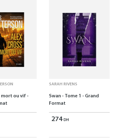
TERSON
SARAH RIVENS
 mort ou vif -
Swan - Tome 1 - Grand
mat
Format
274
DH