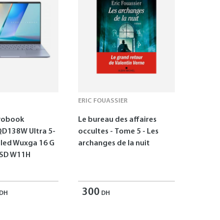
ERIC FOUASSIER
vobook
Le bureau des affaires
D138W Ultra 5-
occultes - Tome 5 - Les
Oled Wuxga 16 G
archanges de la nuit
SSD W11H
300
DH
DH