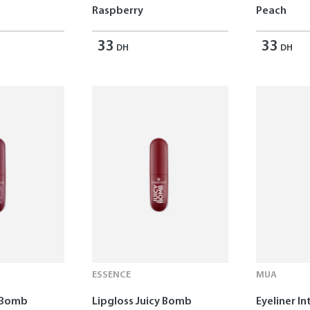
Raspberry
Peach
33
33
DH
DH
ESSENCE
MUA
y Bomb
Lipgloss Juicy Bomb
Eyeliner In