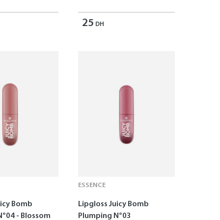
25
DH
ESSENCE
uicy Bomb
Lipgloss Juicy Bomb
N°04 - Blossom
Plumping N°03