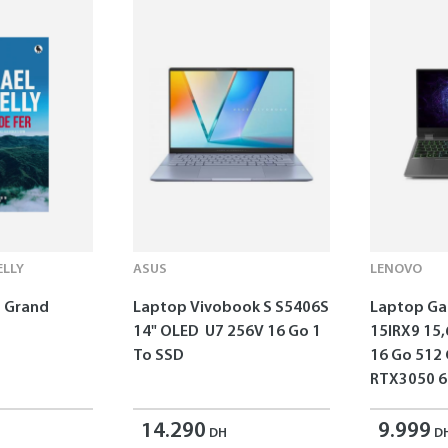
LLY
ASUS
LENOVO
 - Grand
Laptop Vivobook S S5406S
Laptop G
14" OLED U7 256V 16 Go 1
15IRX9 15,
To SSD
16 Go 512
RTX3050 6
14.290
9.999
DH
D