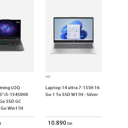
HP
aming LOQ
Laptop 14 ultra 7-155H 16
6'' i5-13450HX
Go 1 To SSD W11H - Silver
 Go SSD GC
 Go Win11H
10.890
H
DH