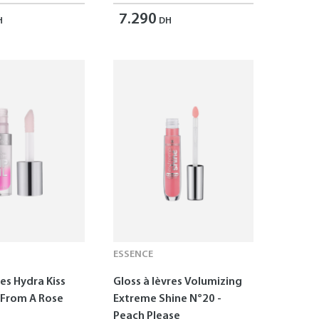
7.290
H
DH
ESSENCE
res Hydra Kiss
Gloss à lèvres Volumizing
s From A Rose
Extreme Shine N°20 -
Peach Please