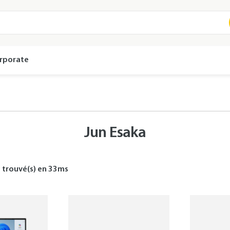
rporate
Jun Esaka
s
trouvé(s) en
33
ms