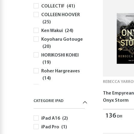
COLLECTIF
(41)
Souris
(82)
COLLEEN HOOVER
Sacs à Dos et
(25)
Sacoches PC
(59)
Ken Wakui
(24)
Gaming
(518)
Koyoharu Gotouge
Playstation
(144)
(20)
PS5
(126)
HORIKOSHI KOHEI
Jeux PS5
(52)
(19)
Autres Accessoires
Roher Hargreaves
PS5
(58)
(14)
Nintendo
(170)
REBECCA YARRO
Robert Greene
Nintendo Switch
The Empyrean 
(13)
(170)
Onyx Storm
CATEGORIE IPAD
Yusuke Nomura
Jeux Nintendo
(12)
Switch
(82)
136
DH
iPad A16
(2)
Freida McFadden
Autres Accessoires
(11)
iPad Pro
(1)
Nintendo Switch