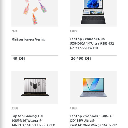
CMP
ASUS
Laptop Zenbook Duo
Mini surligneur Vernis
UX8406CA 14'' Ultra 9 285H 32
Go 2 To SSD W11H
49
DH
26.490
DH
ASUS
ASUS
Laptop Gaming TUF
Laptop Vivobook S5406SA-
608JPR 16'' Wuxga i7-
QD138W Ultra 5-
14650HX 16 Go 1 To SSD RTX
226V 14" Oled Wuxga 16 Go 512