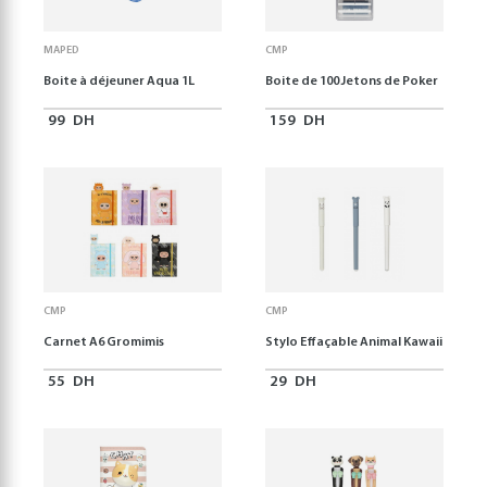
MAPED
CMP
Boite à déjeuner Aqua 1L
Boite de 100 Jetons de Poker
99
DH
159
DH
CMP
CMP
Carnet A6 Gromimis
Stylo Effaçable Animal Kawaii
55
DH
29
DH