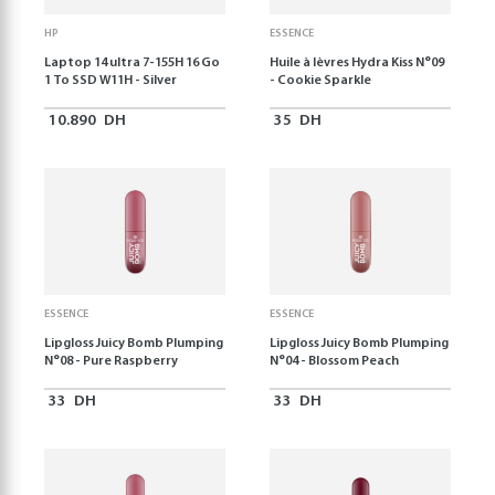
HP
ESSENCE
Laptop 14 ultra 7-155H 16 Go
Huile à lèvres Hydra Kiss N°09
1 To SSD W11H - Silver
- Cookie Sparkle
10.890
DH
35
DH
ESSENCE
ESSENCE
Lipgloss Juicy Bomb Plumping
Lipgloss Juicy Bomb Plumping
N°08 - Pure Raspberry
N°04 - Blossom Peach
33
DH
33
DH