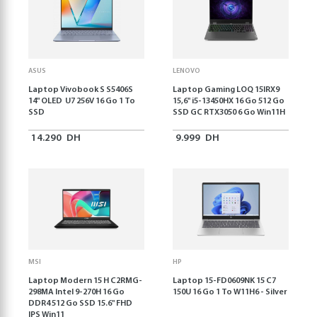
ASUS
LENOVO
Laptop Vivobook S S5406S
Laptop Gaming LOQ 15IRX9
14" OLED U7 256V 16 Go 1 To
15,6'' i5-13450HX 16 Go 512 Go
SSD
SSD GC RTX3050 6 Go Win11H
14.290
DH
9.999
DH
MSI
HP
Laptop Modern 15 H C2RMG-
Laptop 15-FD0609NK 15 C7
298MA Intel 9-270H 16 Go
150U 16 Go 1 To W11H6 - Silver
DDR4 512 Go SSD 15.6" FHD
IPS Win11