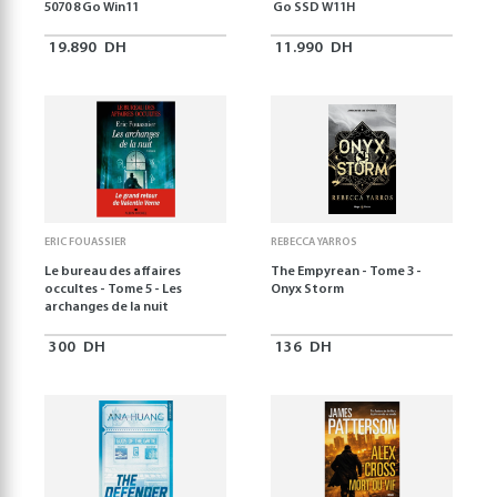
5070 8 Go Win11
Go SSD W11H
19.890
DH
11.990
DH
ERIC FOUASSIER
REBECCA YARROS
Le bureau des affaires
The Empyrean - Tome 3 -
occultes - Tome 5 - Les
Onyx Storm
archanges de la nuit
300
DH
136
DH