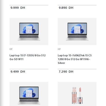
9.999
DH
9.890
DH
HP
HP
Laptop 15 I7-1355U 8 Go 512
Laptop 15-fd0627nk 15 C5
Go SD W11
120U 8 Go 512 Go W11H6 -
Silver
9.499
DH
7.290
DH