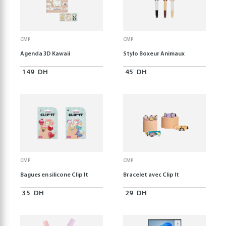
CMP
CMP
Agenda 3D Kawaii
Stylo Boxeur Animaux
149
DH
45
DH
CMP
CMP
Bagues en silicone Clip It
Bracelet avec Clip It
35
DH
29
DH