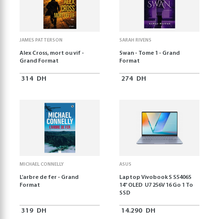
JAMES PATTERSON
SARAH RIVENS
Alex Cross, mort ou vif -
Swan - Tome 1 - Grand
Grand Format
Format
314
DH
274
DH
MICHAEL CONNELLY
ASUS
L'arbre de fer - Grand
Laptop Vivobook S S5406S
Format
14" OLED U7 256V 16 Go 1 To
SSD
319
DH
14.290
DH