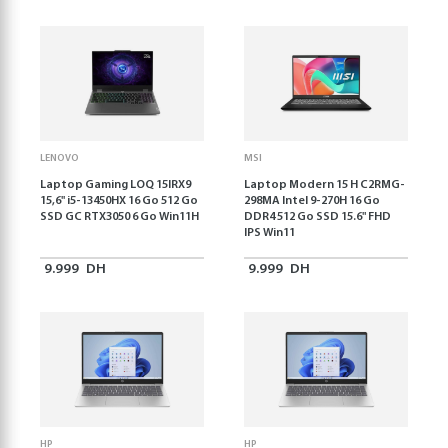
LENOVO
MSI
Laptop Gaming LOQ 15IRX9
Laptop Modern 15 H C2RMG-
15,6'' i5-13450HX 16 Go 512 Go
298MA Intel 9-270H 16 Go
SSD GC RTX3050 6 Go Win11H
DDR4 512 Go SSD 15.6" FHD
IPS Win11
9.999
DH
9.999
DH
HP
HP