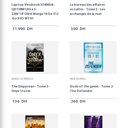
Laptop Vivobook S5406SA-
Le bureau des affaires
QD138W Ultra 5-
occultes - Tome 5 - Les
226V 14" Oled Wuxga 16 Go 512
archanges de la nuit
Go SSD W11H
11.990
DH
300
DH
REBECCA YARROS
ANA HUANG
The Empyrean - Tome 3 -
Gods of the game - Tome 2 -
Onyx Storm
The Defender
136
DH
260
DH