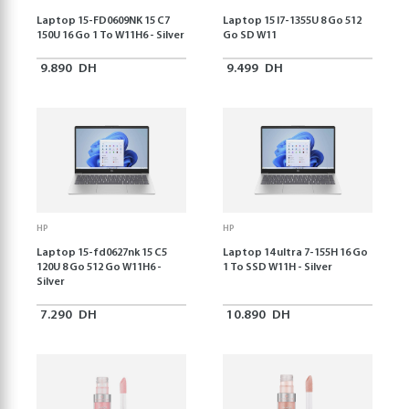
Laptop 15-FD0609NK 15 C7
Laptop 15 I7-1355U 8 Go 512
150U 16 Go 1 To W11H6 - Silver
Go SD W11
9.890
DH
9.499
DH
HP
HP
Laptop 15-fd0627nk 15 C5
Laptop 14 ultra 7-155H 16 Go
120U 8 Go 512 Go W11H6 -
1 To SSD W11H - Silver
Silver
7.290
DH
10.890
DH