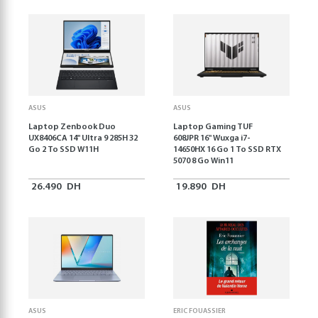
ASUS
ASUS
Laptop Zenbook Duo
Laptop Gaming TUF
UX8406CA 14'' Ultra 9 285H 32
608JPR 16'' Wuxga i7-
Go 2 To SSD W11H
14650HX 16 Go 1 To SSD RTX
5070 8 Go Win11
26.490
DH
19.890
DH
ASUS
ERIC FOUASSIER