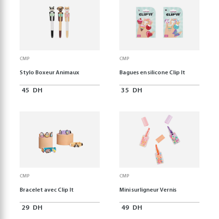
CMP
CMP
Stylo Boxeur Animaux
Bagues en silicone Clip It
45
DH
35
DH
CMP
CMP
Bracelet avec Clip It
Mini surligneur Vernis
29
DH
49
DH