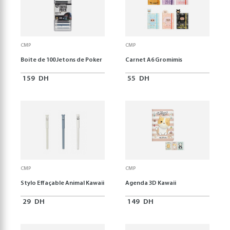
CMP
CMP
Boite de 100 Jetons de Poker
Carnet A6 Gromimis
159
DH
55
DH
CMP
CMP
Stylo Effaçable Animal Kawaii
Agenda 3D Kawaii
29
DH
149
DH