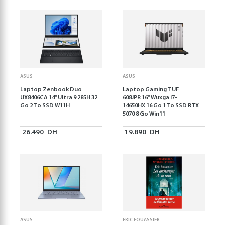
ASUS
ASUS
Laptop Zenbook Duo
Laptop Gaming TUF
UX8406CA 14'' Ultra 9 285H 32
608JPR 16'' Wuxga i7-
Go 2 To SSD W11H
14650HX 16 Go 1 To SSD RTX
5070 8 Go Win11
26.490
DH
19.890
DH
ASUS
ERIC FOUASSIER