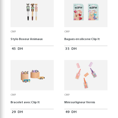
CMP
CMP
Stylo Boxeur Animaux
Bagues en silicone Clip It
45
DH
35
DH
CMP
CMP
Bracelet avec Clip It
Mini surligneur Vernis
29
DH
49
DH