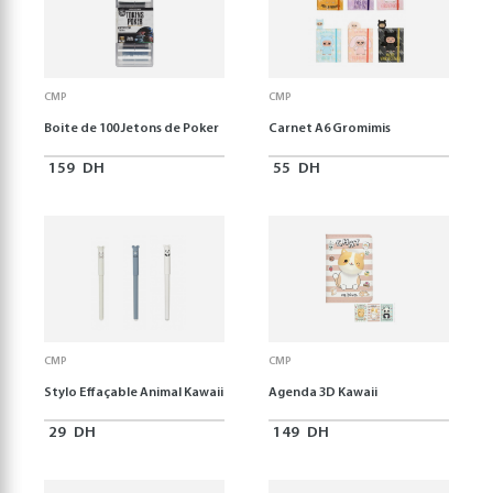
CMP
CMP
Boite de 100 Jetons de Poker
Carnet A6 Gromimis
159
DH
55
DH
CMP
CMP
Stylo Effaçable Animal Kawaii
Agenda 3D Kawaii
29
DH
149
DH