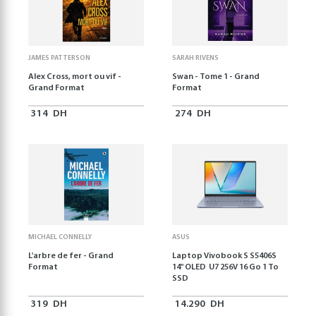
JAMES PATTERSON
SARAH RIVENS
Alex Cross, mort ou vif -
Swan - Tome 1 - Grand
Grand Format
Format
314
DH
274
DH
MICHAEL CONNELLY
ASUS
L'arbre de fer - Grand
Laptop Vivobook S S5406S
Format
14" OLED U7 256V 16 Go 1 To
SSD
319
DH
14.290
DH