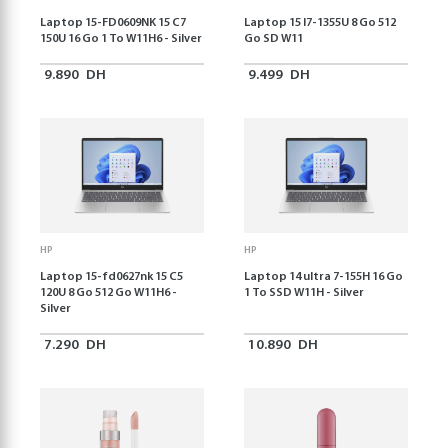
Laptop 15-FD0609NK 15 C7
Laptop 15 I7-1355U 8 Go 512
150U 16 Go 1 To W11H6 - Silver
Go SD W11
9.890
DH
9.499
DH
HP
HP
Laptop 15-fd0627nk 15 C5
Laptop 14 ultra 7-155H 16 Go
120U 8 Go 512 Go W11H6 -
1 To SSD W11H - Silver
Silver
7.290
DH
10.890
DH