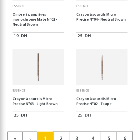
ESSENCE
ESSENCE
Ombre à paupières
Crayon à sourcils Micro
monochrome Mate N°02 -
Precise N°04 - Neutral Brown
Neutral Brown
19
DH
25
DH
ESSENCE
ESSENCE
Crayon à sourcils Micro
Crayon à sourcils Micro
Precise N°03 - Light Brown
Precise N°02 - Taupe
25
DH
25
DH
«
‹
1
2
3
4
5
6