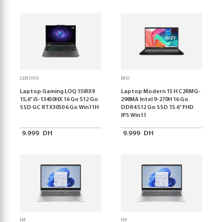
LENOVO
MSI
Laptop Gaming LOQ 15IRX9
Laptop Modern 15 H C2RMG-
15,6'' i5-13450HX 16 Go 512 Go
298MA Intel 9-270H 16 Go
SSD GC RTX3050 6 Go Win11H
DDR4 512 Go SSD 15.6" FHD
IPS Win11
9.999
DH
9.999
DH
HP
HP