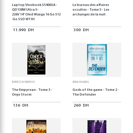
Laptop Vivobook S5406SA-
Le bureau des affaires
QD138W Ultra 5-
occultes - Tome 5 - Les
226V 14" Oled Wuxga 16 Go 512
archanges de la nuit
Go SSD W11H
11.990
DH
300
DH
REBECCA YARROS
ANA HUANG
The Empyrean - Tome 3 -
Gods of the game - Tome 2 -
Onyx Storm
The Defender
136
DH
260
DH