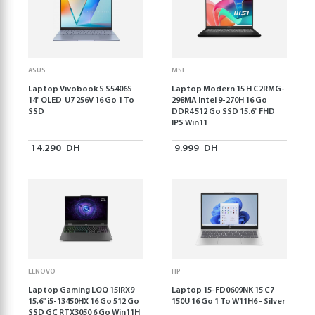
ASUS
MSI
Laptop Vivobook S S5406S
Laptop Modern 15 H C2RMG-
14" OLED U7 256V 16 Go 1 To
298MA Intel 9-270H 16 Go
SSD
DDR4 512 Go SSD 15.6" FHD
IPS Win11
14.290
DH
9.999
DH
LENOVO
HP
Laptop Gaming LOQ 15IRX9
Laptop 15-FD0609NK 15 C7
15,6'' i5-13450HX 16 Go 512 Go
150U 16 Go 1 To W11H6 - Silver
SSD GC RTX3050 6 Go Win11H