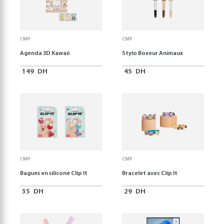
CMP
CMP
Agenda 3D Kawaii
Stylo Boxeur Animaux
149
DH
45
DH
CMP
CMP
Bagues en silicone Clip It
Bracelet avec Clip It
35
DH
29
DH