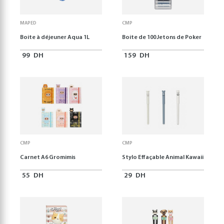
MAPED
CMP
Boite à déjeuner Aqua 1L
Boite de 100 Jetons de Poker
99
DH
159
DH
CMP
CMP
Carnet A6 Gromimis
Stylo Effaçable Animal Kawaii
55
DH
29
DH