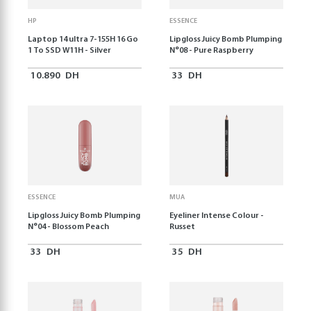
HP
ESSENCE
Laptop 14 ultra 7-155H 16 Go
Lipgloss Juicy Bomb Plumping
1 To SSD W11H - Silver
N°08 - Pure Raspberry
10.890
DH
33
DH
ESSENCE
MUA
Lipgloss Juicy Bomb Plumping
Eyeliner Intense Colour -
N°04 - Blossom Peach
Russet
33
DH
35
DH