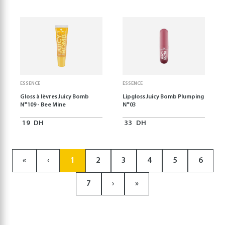
ESSENCE
ESSENCE
Gloss à lèvres Juicy Bomb
Lipgloss Juicy Bomb Plumping
N°109 - Bee Mine
N°03
19
DH
33
DH
«
‹
1
2
3
4
5
6
7
›
»