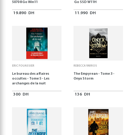
5070 8 Go Win11
Go SSD W11H
19.890
DH
11.990
DH
ERIC FOUASSIER
REBECCA YARROS
Le bureau des affaires
The Empyrean - Tome 3 -
occultes - Tome 5 - Les
Onyx Storm
archanges de la nuit
300
DH
136
DH