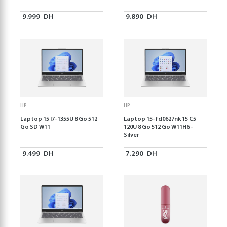
9.999
DH
9.890
DH
HP
HP
Laptop 15 I7-1355U 8 Go 512
Laptop 15-fd0627nk 15 C5
Go SD W11
120U 8 Go 512 Go W11H6 -
Silver
9.499
DH
7.290
DH