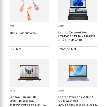
CMP
ASUS
Laptop Zenbook Duo
Mini surligneur Vernis
UX8406CA 14'' Ultra 9 285H 32
Go 2 To SSD W11H
49
DH
26.490
DH
ASUS
ASUS
Laptop Gaming TUF
Laptop Vivobook S5406SA-
608JPR 16'' Wuxga i7-
QD138W Ultra 5-
14650HX 16 Go 1 To SSD RTX
226V 14" Oled Wuxga 16 Go 512