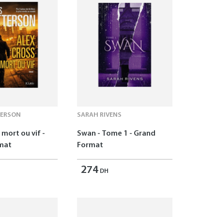
TERSON
SARAH RIVENS
 mort ou vif -
Swan - Tome 1 - Grand
mat
Format
274
DH