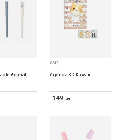
CMP
çable Animal
Agenda 3D Kawaii
149
DH