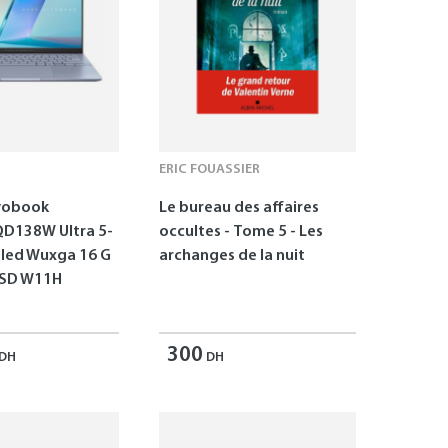
ERIC FOUASSIER
vobook
Le bureau des affaires
D138W Ultra 5-
occultes - Tome 5 - Les
Oled Wuxga 16 G
archanges de la nuit
SSD W11H
300
DH
DH