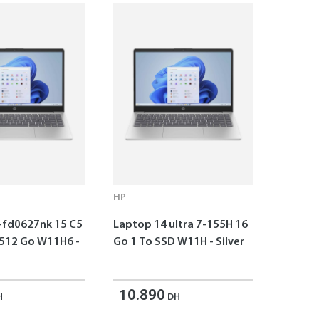
HP
-fd0627nk 15 C5
Laptop 14 ultra 7-155H 16
 512 Go W11H6 -
Go 1 To SSD W11H - Silver
10.890
H
DH