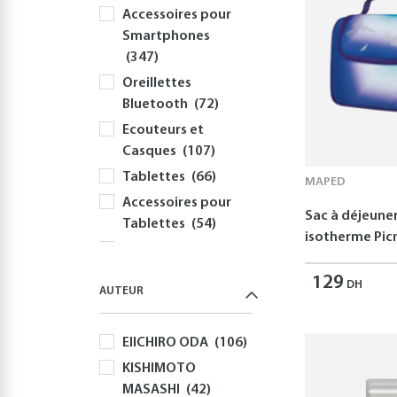
Accessoires pour
Smartphones
(347)
Oreillettes
Bluetooth
(72)
Ecouteurs et
Casques
(107)
Tablettes
(66)
MAPED
Accessoires pour
Sac à déjeune
Tablettes
(54)
isotherme Picn
Informatique
(414)
129
DH
AUTEUR
PC
(354)
Périphériques et
EIICHIRO ODA
(106)
Accessoires PC
(308)
KISHIMOTO
MASASHI
(42)
Claviers
(58)