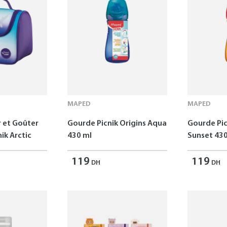
MAPED
MAPED
r et Goûter
Gourde Picnik Origins Aqua
Gourde Pic
ik Arctic
430 ml
Sunset 430
119
119
DH
DH