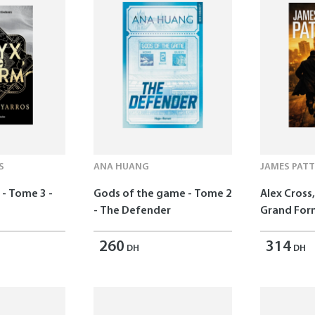
S
ANA HUANG
JAMES PAT
- Tome 3 -
Gods of the game - Tome 2
Alex Cross,
- The Defender
Grand For
260
314
DH
DH