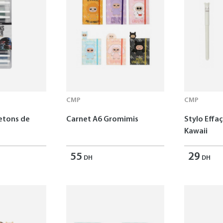
CMP
CMP
Jetons de
Carnet A6 Gromimis
Stylo Effa
Kawaii
55
29
DH
DH