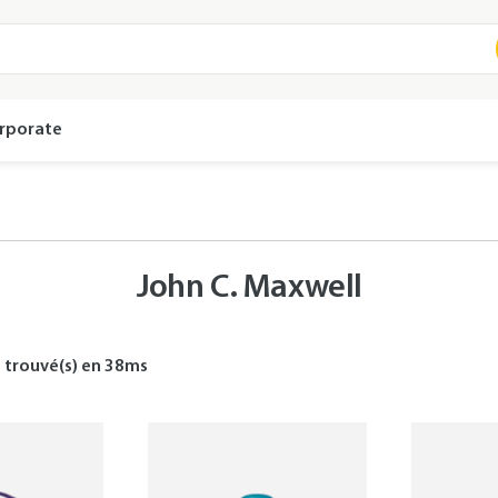
rporate
John C. Maxwell
s
trouvé(s) en
38
ms