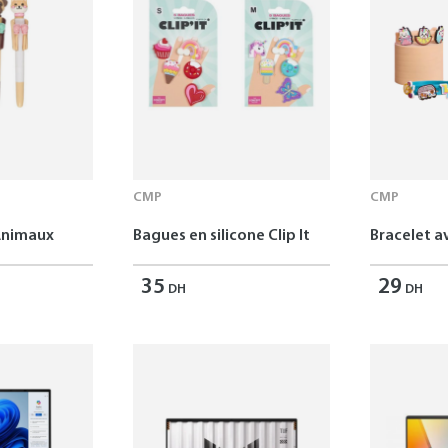
CMP
CMP
Animaux
Bagues en silicone Clip It
Bracelet av
35
29
DH
DH