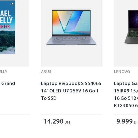
LLY
ASUS
LENOVO
 - Grand
Laptop Vivobook S S5406S
Laptop G
14" OLED U7 256V 16 Go 1
15IRX9 15,
To SSD
16 Go 512
RTX3050 6
14.290
9.999
DH
D