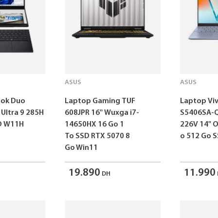
ASUS
ASUS
ok Duo
Laptop Gaming TUF
Laptop Vi
 Ultra 9 285H
608JPR 16'' Wuxga i7-
S5406SA-Q
SD W11H
14650HX 16 Go 1
226V 14" 
To SSD RTX 5070 8
o 512 Go 
Go Win11
19.890
11.990
DH