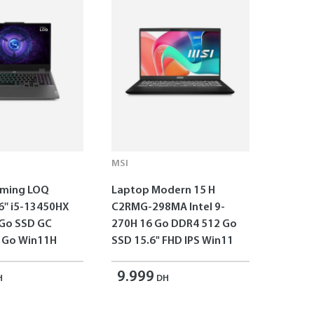
MSI
aming LOQ
Laptop Modern 15 H
6'' i5-13450HX
C2RMG-298MA Intel 9-
 Go SSD GC
270H 16 Go DDR4 512 Go
 Go Win11H
SSD 15.6" FHD IPS Win11
9.999
H
DH