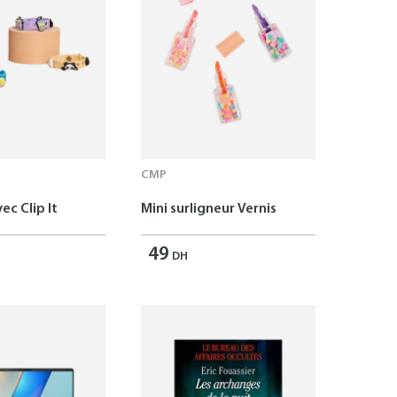
CMP
ec Clip It
Mini surligneur Vernis
49
DH