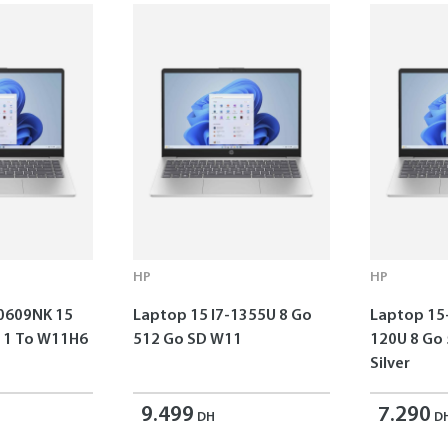
HP
HP
0609NK 15
Laptop 15 I7-1355U 8 Go
Laptop 15
o W11H6
512 Go SD W11
120U 8 Go
Silver
9.499
7.290
DH
D