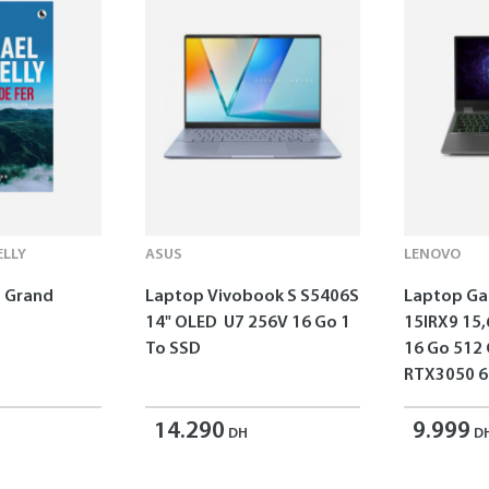
LLY
ASUS
LENOVO
 - Grand
Laptop Vivobook S S5406S
Laptop G
14" OLED U7 256V 16 Go 1
15IRX9 15,
To SSD
16 Go 512
RTX3050 6
14.290
9.999
DH
D