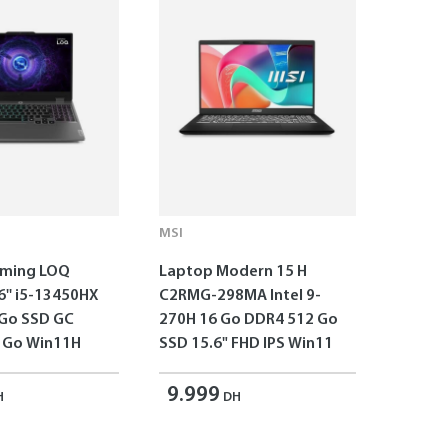
MSI
aming LOQ
Laptop Modern 15 H
6'' i5-13450HX
C2RMG-298MA Intel 9-
 Go SSD GC
270H 16 Go DDR4 512 Go
 Go Win11H
SSD 15.6" FHD IPS Win11
9.999
H
DH