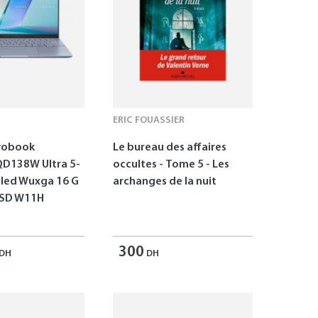
ERIC FOUASSIER
vobook
Le bureau des affaires
D138W Ultra 5-
occultes - Tome 5 - Les
Oled Wuxga 16 G
archanges de la nuit
SSD W11H
300
DH
DH