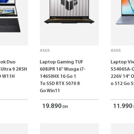
ASUS
ASUS
ok Duo
Laptop Gaming TUF
Laptop Vi
 Ultra 9 285H
608JPR 16'' Wuxga i7-
S5406SA-Q
SD W11H
14650HX 16 Go 1
226V 14" 
To SSD RTX 5070 8
o 512 Go 
Go Win11
19.890
11.990
DH