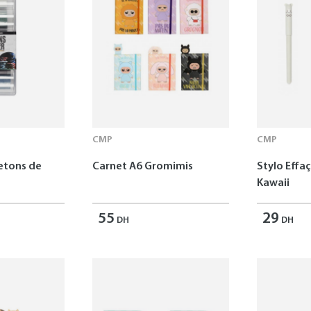
CMP
CMP
Jetons de
Carnet A6 Gromimis
Stylo Effa
Kawaii
55
29
DH
DH