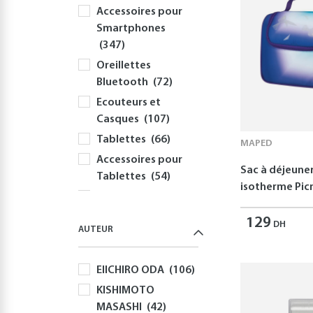
Accessoires pour
Smartphones
(347)
Oreillettes
Bluetooth
(72)
Ecouteurs et
Casques
(107)
Tablettes
(66)
MAPED
Accessoires pour
Sac à déjeune
Tablettes
(54)
isotherme Picn
Informatique
(414)
129
DH
AUTEUR
PC
(354)
Périphériques et
EIICHIRO ODA
(106)
Accessoires PC
(308)
KISHIMOTO
MASASHI
(42)
Claviers
(58)