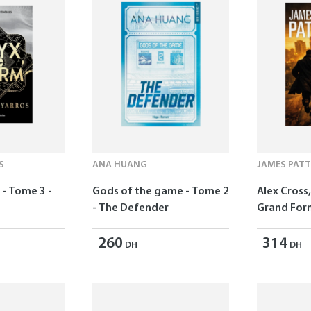
S
ANA HUANG
JAMES PAT
- Tome 3 -
Gods of the game - Tome 2
Alex Cross,
- The Defender
Grand For
260
314
DH
DH