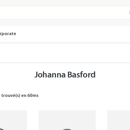
rporate
Johanna Basford
s
trouvé(s) en
60
ms