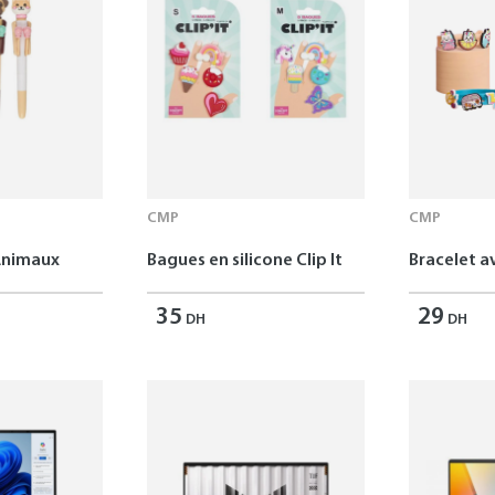
CMP
CMP
Animaux
Bagues en silicone Clip It
Bracelet av
35
29
DH
DH