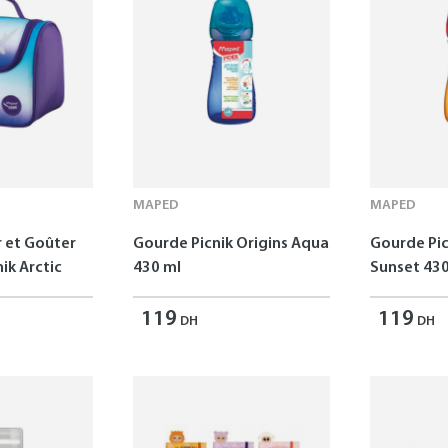
MAPED
MAPED
r et Goûter
Gourde Picnik Origins Aqua
Gourde Pic
ik Arctic
430 ml
Sunset 430
119
119
DH
DH