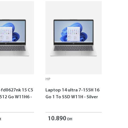
HP
-fd0627nk 15 C5
Laptop 14 ultra 7-155H 16
 512 Go W11H6 -
Go 1 To SSD W11H - Silver
10.890
H
DH