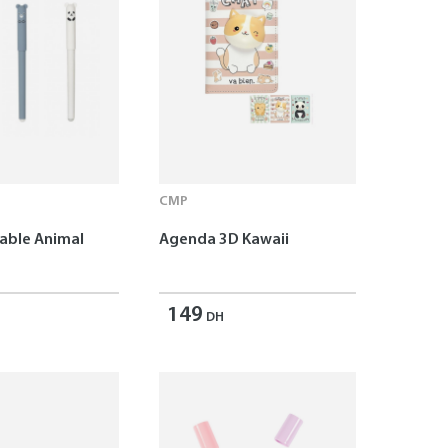
CMP
çable Animal
Agenda 3D Kawaii
149
DH