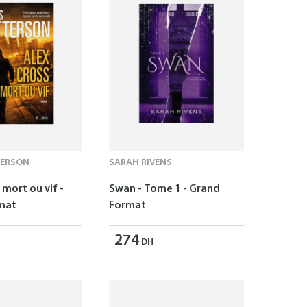
TERSON
SARAH RIVENS
 mort ou vif -
Swan - Tome 1 - Grand
mat
Format
274
DH