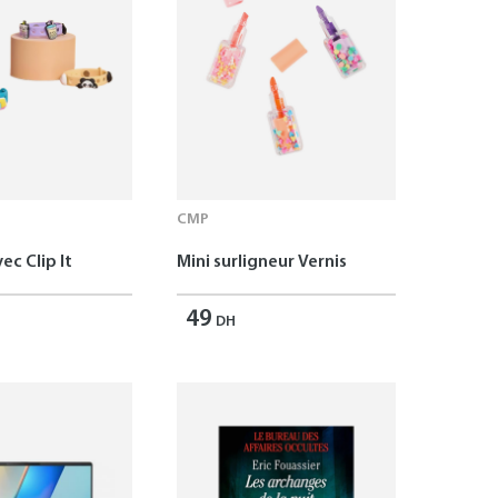
CMP
ec Clip It
Mini surligneur Vernis
49
DH