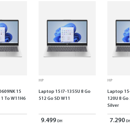
HP
HP
0609NK 15
Laptop 15 I7-1355U 8 Go
Laptop 15
o W11H6
512 Go SD W11
120U 8 Go
Silver
9.499
7.290
DH
D