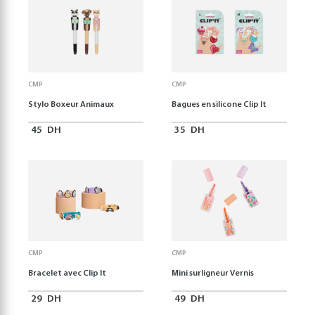
CMP
CMP
Stylo Boxeur Animaux
Bagues en silicone Clip It
45
DH
35
DH
CMP
CMP
Bracelet avec Clip It
Mini surligneur Vernis
29
DH
49
DH