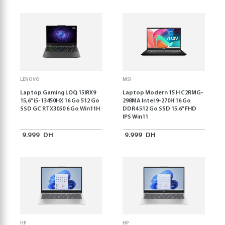
LENOVO
MSI
Laptop Gaming LOQ 15IRX9
Laptop Modern 15 H C2RMG-
15,6'' i5-13450HX 16 Go 512 Go
298MA Intel 9-270H 16 Go
SSD GC RTX3050 6 Go Win11H
DDR4 512 Go SSD 15.6" FHD
IPS Win11
9.999
DH
9.999
DH
HP
HP