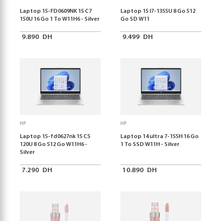
Laptop 15-FD0609NK 15 C7
Laptop 15 I7-1355U 8 Go 512
150U 16 Go 1 To W11H6 - Silver
Go SD W11
9.890
DH
9.499
DH
HP
HP
Laptop 15-fd0627nk 15 C5
Laptop 14 ultra 7-155H 16 Go
120U 8 Go 512 Go W11H6 -
1 To SSD W11H - Silver
Silver
7.290
DH
10.890
DH