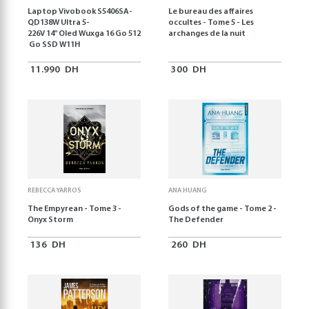
Laptop Vivobook S5406SA-
Le bureau des affaires
QD138W Ultra 5-
occultes - Tome 5 - Les
226V 14" Oled Wuxga 16 Go 512
archanges de la nuit
Go SSD W11H
11.990
DH
300
DH
REBECCA YARROS
ANA HUANG
The Empyrean - Tome 3 -
Gods of the game - Tome 2 -
Onyx Storm
The Defender
136
DH
260
DH