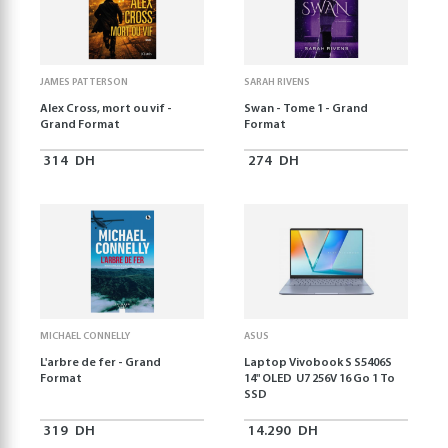
JAMES PATTERSON
SARAH RIVENS
Alex Cross, mort ou vif -
Swan - Tome 1 - Grand
Grand Format
Format
314
DH
274
DH
MICHAEL CONNELLY
ASUS
L'arbre de fer - Grand
Laptop Vivobook S S5406S
Format
14" OLED U7 256V 16 Go 1 To
SSD
319
DH
14.290
DH