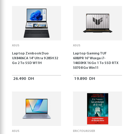
ASUS
ASUS
Laptop Zenbook Duo
Laptop Gaming TUF
UX8406CA 14'' Ultra 9 285H 32
608JPR 16'' Wuxga i7-
Go 2 To SSD W11H
14650HX 16 Go 1 To SSD RTX
5070 8 Go Win11
26.490
DH
19.890
DH
ASUS
ERIC FOUASSIER