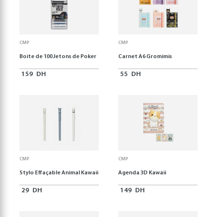
CMP
CMP
Boite de 100 Jetons de Poker
Carnet A6 Gromimis
159
DH
55
DH
CMP
CMP
Stylo Effaçable Animal Kawaii
Agenda 3D Kawaii
29
DH
149
DH