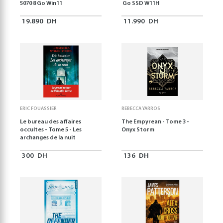
5070 8 Go Win11
Go SSD W11H
19.890
DH
11.990
DH
ERIC FOUASSIER
REBECCA YARROS
Le bureau des affaires
The Empyrean - Tome 3 -
occultes - Tome 5 - Les
Onyx Storm
archanges de la nuit
300
DH
136
DH