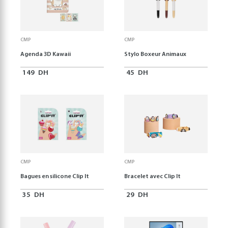
CMP
CMP
Agenda 3D Kawaii
Stylo Boxeur Animaux
149
DH
45
DH
CMP
CMP
Bagues en silicone Clip It
Bracelet avec Clip It
35
DH
29
DH