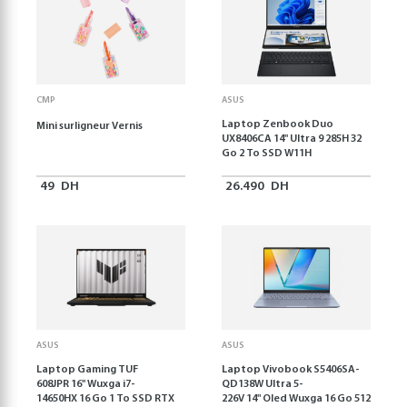
CMP
ASUS
Laptop Zenbook Duo
Mini surligneur Vernis
UX8406CA 14'' Ultra 9 285H 32
Go 2 To SSD W11H
49
DH
26.490
DH
ASUS
ASUS
Laptop Gaming TUF
Laptop Vivobook S5406SA-
608JPR 16'' Wuxga i7-
QD138W Ultra 5-
14650HX 16 Go 1 To SSD RTX
226V 14" Oled Wuxga 16 Go 512