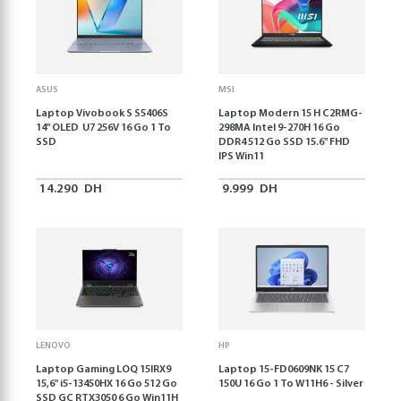
ASUS
MSI
Laptop Vivobook S S5406S
Laptop Modern 15 H C2RMG-
14" OLED U7 256V 16 Go 1 To
298MA Intel 9-270H 16 Go
SSD
DDR4 512 Go SSD 15.6" FHD
IPS Win11
14.290
DH
9.999
DH
LENOVO
HP
Laptop Gaming LOQ 15IRX9
Laptop 15-FD0609NK 15 C7
15,6'' i5-13450HX 16 Go 512 Go
150U 16 Go 1 To W11H6 - Silver
SSD GC RTX3050 6 Go Win11H