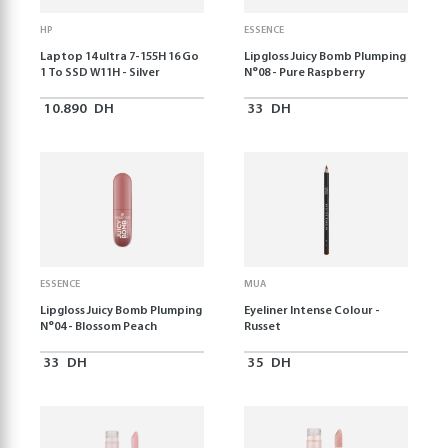
HP
ESSENCE
Laptop 14 ultra 7-155H 16 Go
Lipgloss Juicy Bomb Plumping
1 To SSD W11H - Silver
N°08 - Pure Raspberry
10.890
DH
33
DH
ESSENCE
MUA
Lipgloss Juicy Bomb Plumping
Eyeliner Intense Colour -
N°04 - Blossom Peach
Russet
33
DH
35
DH