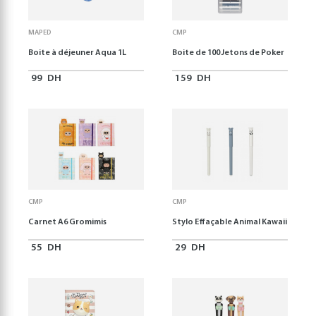
MAPED
CMP
Boite à déjeuner Aqua 1L
Boite de 100 Jetons de Poker
99
DH
159
DH
CMP
CMP
Carnet A6 Gromimis
Stylo Effaçable Animal Kawaii
55
DH
29
DH