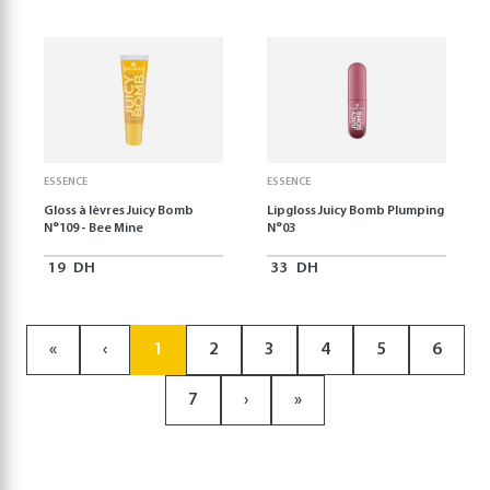
ESSENCE
ESSENCE
Gloss à lèvres Juicy Bomb
Lipgloss Juicy Bomb Plumping
N°109 - Bee Mine
N°03
19
DH
33
DH
«
‹
1
2
3
4
5
6
7
›
»