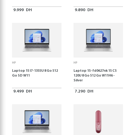
9.999
DH
9.890
DH
HP
HP
Laptop 15 I7-1355U 8 Go 512
Laptop 15-fd0627nk 15 C5
Go SD W11
120U 8 Go 512 Go W11H6 -
Silver
9.499
DH
7.290
DH