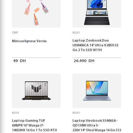
CMP
ASUS
Laptop Zenbook Duo
Mini surligneur Vernis
UX8406CA 14'' Ultra 9 285H 32
Go 2 To SSD W11H
49
DH
26.490
DH
ASUS
ASUS
Laptop Gaming TUF
Laptop Vivobook S5406SA-
608JPR 16'' Wuxga i7-
QD138W Ultra 5-
14650HX 16 Go 1 To SSD RTX
226V 14" Oled Wuxga 16 Go 512