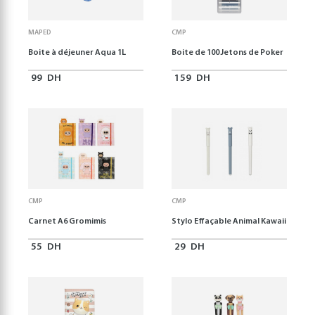
MAPED
CMP
Boite à déjeuner Aqua 1L
Boite de 100 Jetons de Poker
99
DH
159
DH
CMP
CMP
Carnet A6 Gromimis
Stylo Effaçable Animal Kawaii
55
DH
29
DH