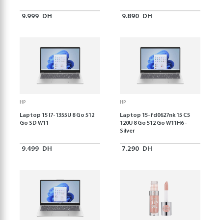
9.999
DH
9.890
DH
HP
HP
Laptop 15 I7-1355U 8 Go 512
Laptop 15-fd0627nk 15 C5
Go SD W11
120U 8 Go 512 Go W11H6 -
Silver
9.499
DH
7.290
DH