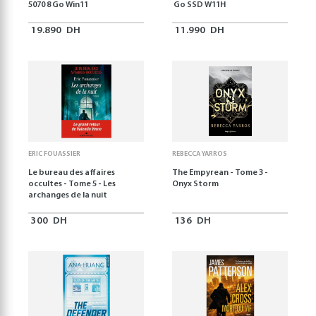
5070 8 Go Win11
Go SSD W11H
19.890
DH
11.990
DH
ERIC FOUASSIER
REBECCA YARROS
Le bureau des affaires
The Empyrean - Tome 3 -
occultes - Tome 5 - Les
Onyx Storm
archanges de la nuit
300
DH
136
DH