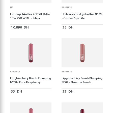
HP
ESSENCE
Laptop 14 ultra 7-155H 16 Go
Huile à lèvres Hydra Kiss N°09
1 To SSD W11H - Silver
- Cookie Sparkle
10.890
DH
35
DH
ESSENCE
ESSENCE
Lipgloss Juicy Bomb Plumping
Lipgloss Juicy Bomb Plumping
N°08 - Pure Raspberry
N°04 - Blossom Peach
33
DH
33
DH