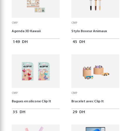
CMP
CMP
Agenda 3D Kawaii
Stylo Boxeur Animaux
149
DH
45
DH
CMP
CMP
Bagues en silicone Clip It
Bracelet avec Clip It
35
DH
29
DH