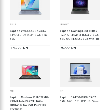
ASUS
LENOVO
Laptop Vivobook S S5406S
Laptop Gaming LOQ 15IRX9
14" OLED U7 256V 16 Go 1 To
15,6'' i5-13450HX 16 Go 512 Go
SSD
SSD GC RTX3050 6 Go Win11H
14.290
DH
9.999
DH
MSI
HP
Laptop Modern 15 H C2RMG-
Laptop 15-FD0609NK 15 C7
298MA Intel 9-270H 16 Go
150U 16 Go 1 To W11H6 - Silver
DDR4 512 Go SSD 15.6" FHD
IPS Win11