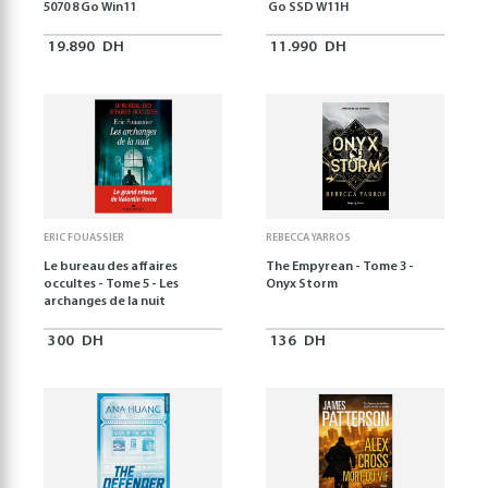
5070 8 Go Win11
Go SSD W11H
19.890
DH
11.990
DH
ERIC FOUASSIER
REBECCA YARROS
Le bureau des affaires
The Empyrean - Tome 3 -
occultes - Tome 5 - Les
Onyx Storm
archanges de la nuit
300
DH
136
DH