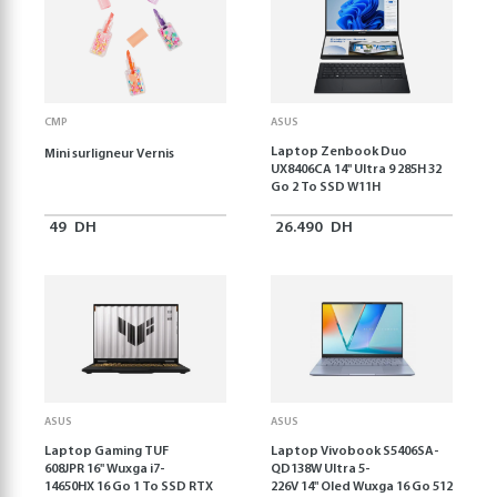
CMP
ASUS
Laptop Zenbook Duo
Mini surligneur Vernis
UX8406CA 14'' Ultra 9 285H 32
Go 2 To SSD W11H
49
DH
26.490
DH
ASUS
ASUS
Laptop Gaming TUF
Laptop Vivobook S5406SA-
608JPR 16'' Wuxga i7-
QD138W Ultra 5-
14650HX 16 Go 1 To SSD RTX
226V 14" Oled Wuxga 16 Go 512