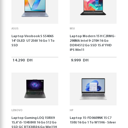
ASUS
MSI
Laptop Vivobook S S5406S
Laptop Modern 15 H C2RMG-
14" OLED U7 256V 16 Go 1 To
298MA Intel 9-270H 16 Go
SSD
DDR4 512 Go SSD 15.6" FHD
IPS Win11
14.290
DH
9.999
DH
LENOVO
HP
Laptop Gaming LOQ 15IRX9
Laptop 15-FD0609NK 15 C7
15,6'' i5-13450HX 16 Go 512 Go
150U 16 Go 1 To W11H6 - Silver
SSD GC RTX3050 6 Go Win11H