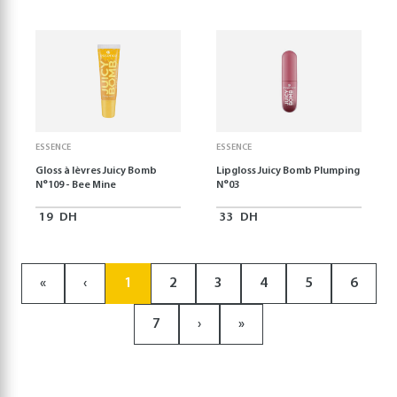
ESSENCE
ESSENCE
Gloss à lèvres Juicy Bomb
Lipgloss Juicy Bomb Plumping
N°109 - Bee Mine
N°03
19
DH
33
DH
«
‹
1
2
3
4
5
6
7
›
»