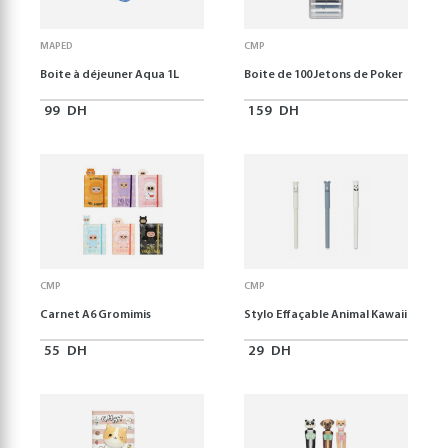
MAPED
CMP
Boite à déjeuner Aqua 1L
Boite de 100 Jetons de Poker
99
DH
159
DH
CMP
CMP
Carnet A6 Gromimis
Stylo Effaçable Animal Kawaii
55
DH
29
DH