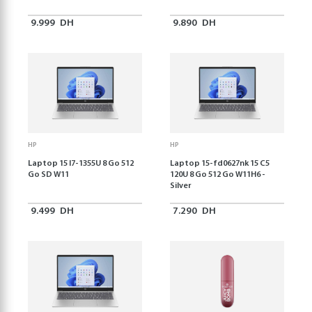
9.999
DH
9.890
DH
HP
HP
Laptop 15 I7-1355U 8 Go 512
Laptop 15-fd0627nk 15 C5
Go SD W11
120U 8 Go 512 Go W11H6 -
Silver
9.499
DH
7.290
DH