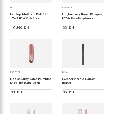
HP
ESSENCE
Laptop 14 ultra 7-155H 16 Go
Lipgloss Juicy Bomb Plumping
1 To SSD W11H - Silver
N°08 - Pure Raspberry
10.890
DH
33
DH
ESSENCE
MUA
Lipgloss Juicy Bomb Plumping
Eyeliner Intense Colour -
N°04 - Blossom Peach
Russet
33
DH
35
DH