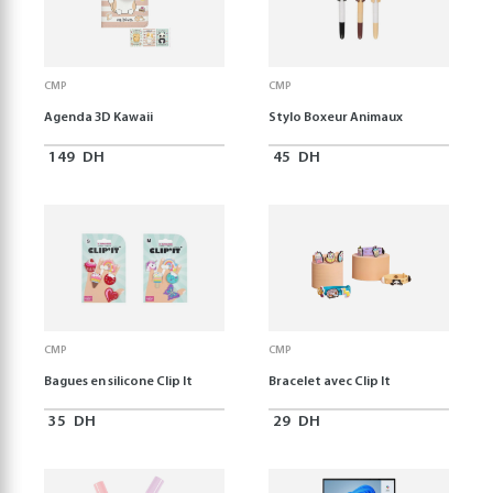
CMP
CMP
Agenda 3D Kawaii
Stylo Boxeur Animaux
149
DH
45
DH
CMP
CMP
Bagues en silicone Clip It
Bracelet avec Clip It
35
DH
29
DH