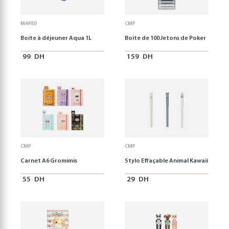
MAPED
CMP
Boite à déjeuner Aqua 1L
Boite de 100 Jetons de Poker
99
DH
159
DH
CMP
CMP
Carnet A6 Gromimis
Stylo Effaçable Animal Kawaii
55
DH
29
DH