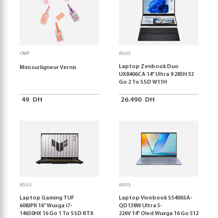
CMP
ASUS
Laptop Zenbook Duo
Mini surligneur Vernis
UX8406CA 14'' Ultra 9 285H 32
Go 2 To SSD W11H
49
DH
26.490
DH
ASUS
ASUS
Laptop Gaming TUF
Laptop Vivobook S5406SA-
608JPR 16'' Wuxga i7-
QD138W Ultra 5-
14650HX 16 Go 1 To SSD RTX
226V 14" Oled Wuxga 16 Go 512