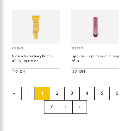
ESSENCE
ESSENCE
Gloss à lèvres Juicy Bomb
Lipgloss Juicy Bomb Plumping
N°109 - Bee Mine
N°03
19
DH
33
DH
«
‹
1
2
3
4
5
6
7
›
»