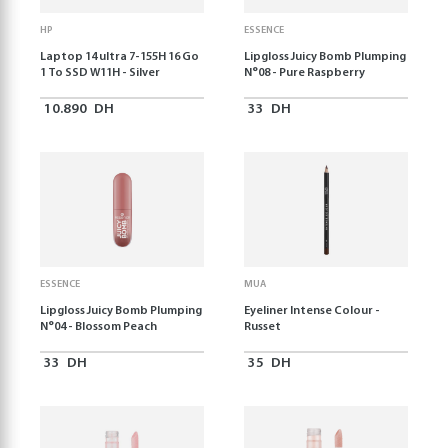
HP
ESSENCE
Laptop 14 ultra 7-155H 16 Go
Lipgloss Juicy Bomb Plumping
1 To SSD W11H - Silver
N°08 - Pure Raspberry
10.890
DH
33
DH
ESSENCE
MUA
Lipgloss Juicy Bomb Plumping
Eyeliner Intense Colour -
N°04 - Blossom Peach
Russet
33
DH
35
DH