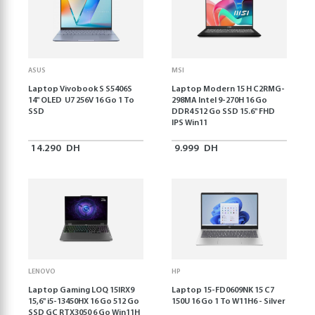
ASUS
MSI
Laptop Vivobook S S5406S
Laptop Modern 15 H C2RMG-
14" OLED U7 256V 16 Go 1 To
298MA Intel 9-270H 16 Go
SSD
DDR4 512 Go SSD 15.6" FHD
IPS Win11
14.290
DH
9.999
DH
LENOVO
HP
Laptop Gaming LOQ 15IRX9
Laptop 15-FD0609NK 15 C7
15,6'' i5-13450HX 16 Go 512 Go
150U 16 Go 1 To W11H6 - Silver
SSD GC RTX3050 6 Go Win11H