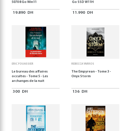
5070 8 Go Win11
Go SSD W11H
19.890
DH
11.990
DH
ERIC FOUASSIER
REBECCA YARROS
Le bureau des affaires
The Empyrean - Tome 3 -
occultes - Tome 5 - Les
Onyx Storm
archanges de la nuit
300
DH
136
DH