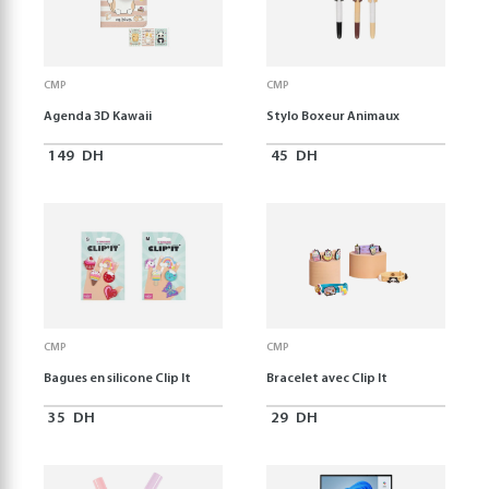
CMP
CMP
Agenda 3D Kawaii
Stylo Boxeur Animaux
149
DH
45
DH
CMP
CMP
Bagues en silicone Clip It
Bracelet avec Clip It
35
DH
29
DH