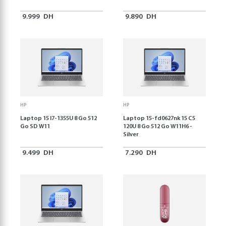
9.999
DH
9.890
DH
HP
HP
Laptop 15 I7-1355U 8 Go 512
Laptop 15-fd0627nk 15 C5
Go SD W11
120U 8 Go 512 Go W11H6 -
Silver
9.499
DH
7.290
DH