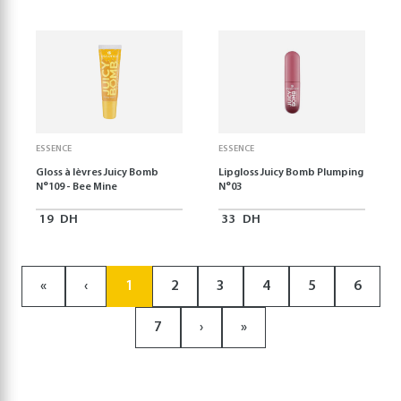
ESSENCE
ESSENCE
Gloss à lèvres Juicy Bomb
Lipgloss Juicy Bomb Plumping
N°109 - Bee Mine
N°03
19
DH
33
DH
«
‹
1
2
3
4
5
6
7
›
»