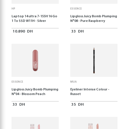
HP
ESSENCE
Laptop 14 ultra 7-155H 16 Go
Lipgloss Juicy Bomb Plumping
1 To SSD W11H - Silver
N°08 - Pure Raspberry
10.890
DH
33
DH
ESSENCE
MUA
Lipgloss Juicy Bomb Plumping
Eyeliner Intense Colour -
N°04 - Blossom Peach
Russet
33
DH
35
DH