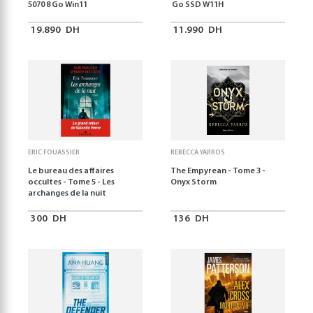
5070 8 Go Win11
Go SSD W11H
19.890
DH
11.990
DH
ERIC FOUASSIER
REBECCA YARROS
Le bureau des affaires
The Empyrean - Tome 3 -
occultes - Tome 5 - Les
Onyx Storm
archanges de la nuit
300
DH
136
DH