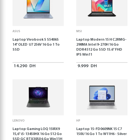
ASUS
MSI
Laptop Vivobook S S5406S
Laptop Modern 15 H C2RMG-
14" OLED U7 256V 16 Go 1 To
298MA Intel 9-270H 16 Go
SSD
DDR4 512 Go SSD 15.6" FHD
IPS Win11
14.290
DH
9.999
DH
LENOVO
HP
Laptop Gaming LOQ 15IRX9
Laptop 15-FD0609NK 15 C7
15,6'' i5-13450HX 16 Go 512 Go
150U 16 Go 1 To W11H6 - Silver
SSD GC RTX3050 6 Go Win11H