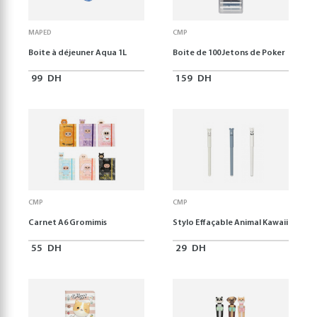
MAPED
CMP
Boite à déjeuner Aqua 1L
Boite de 100 Jetons de Poker
99
DH
159
DH
CMP
CMP
Carnet A6 Gromimis
Stylo Effaçable Animal Kawaii
55
DH
29
DH