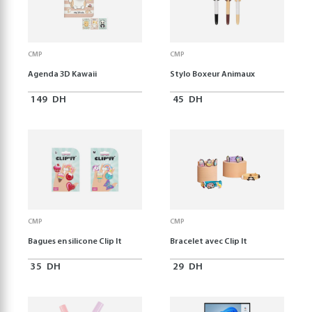
CMP
CMP
Agenda 3D Kawaii
Stylo Boxeur Animaux
149
DH
45
DH
CMP
CMP
Bagues en silicone Clip It
Bracelet avec Clip It
35
DH
29
DH