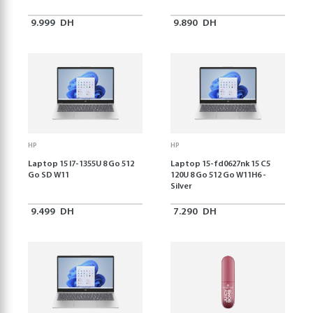
9.999
DH
9.890
DH
HP
HP
Laptop 15 I7-1355U 8 Go 512
Laptop 15-fd0627nk 15 C5
Go SD W11
120U 8 Go 512 Go W11H6 -
Silver
9.499
DH
7.290
DH