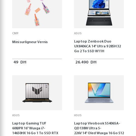
CMP
ASUS
Laptop Zenbook Duo
Mini surligneur Vernis
UX8406CA 14'' Ultra 9 285H 32
Go 2 To SSD W11H
49
DH
26.490
DH
ASUS
ASUS
Laptop Gaming TUF
Laptop Vivobook S5406SA-
608JPR 16'' Wuxga i7-
QD138W Ultra 5-
14650HX 16 Go 1 To SSD RTX
226V 14" Oled Wuxga 16 Go 512