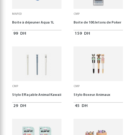
MAPED
CMP
Boite à déjeuner Aqua 1L
Boite de 100 Jetons de Poker
99
DH
159
DH
CMP
CMP
Stylo Effaçable Animal Kawaii
Stylo Boxeur Animaux
29
DH
45
DH