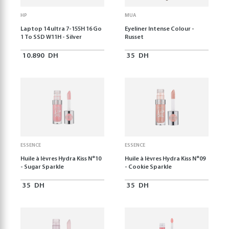
HP
MUA
Laptop 14 ultra 7-155H 16 Go
Eyeliner Intense Colour -
1 To SSD W11H - Silver
Russet
10.890
DH
35
DH
ESSENCE
ESSENCE
Huile à lèvres Hydra Kiss N°10
Huile à lèvres Hydra Kiss N°09
- Sugar Sparkle
- Cookie Sparkle
35
DH
35
DH