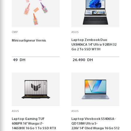
CMP
ASUS
Laptop Zenbook Duo
Mini surligneur Vernis
UX8406CA 14'' Ultra 9 285H 32
Go 2 To SSD W11H
49
DH
26.490
DH
ASUS
ASUS
Laptop Gaming TUF
Laptop Vivobook S5406SA-
608JPR 16'' Wuxga i7-
QD138W Ultra 5-
14650HX 16 Go 1 To SSD RTX
226V 14" Oled Wuxga 16 Go 512