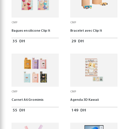
CMP
CMP
Bagues en silicone Clip It
Bracelet avec Clip It
35
DH
29
DH
CMP
CMP
Carnet A6 Gromimis
Agenda 3D Kawaii
55
DH
149
DH