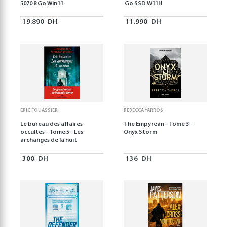
5070 8 Go Win11
Go SSD W11H
19.890
DH
11.990
DH
ERIC FOUASSIER
REBECCA YARROS
Le bureau des affaires
The Empyrean - Tome 3 -
occultes - Tome 5 - Les
Onyx Storm
archanges de la nuit
300
DH
136
DH