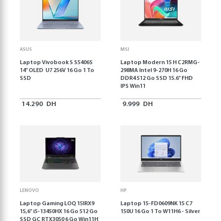
ASUS
MSI
Laptop Vivobook S S5406S
Laptop Modern 15 H C2RMG-
14" OLED U7 256V 16 Go 1 To
298MA Intel 9-270H 16 Go
SSD
DDR4 512 Go SSD 15.6" FHD
IPS Win11
14.290
DH
9.999
DH
LENOVO
HP
Laptop Gaming LOQ 15IRX9
Laptop 15-FD0609NK 15 C7
15,6'' i5-13450HX 16 Go 512 Go
150U 16 Go 1 To W11H6 - Silver
SSD GC RTX3050 6 Go Win11H