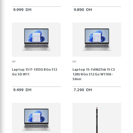
9.999
DH
9.890
DH
HP
HP
Laptop 15 I7-1355U 8 Go 512
Laptop 15-fd0627nk 15 C5
Go SD W11
120U 8 Go 512 Go W11H6 -
Silver
9.499
DH
7.290
DH