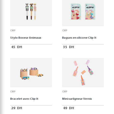
CMP
CMP
Stylo Boxeur Animaux
Bagues en silicone Clip It
45
DH
35
DH
CMP
CMP
Bracelet avec Clip It
Mini surligneur Vernis
29
DH
49
DH