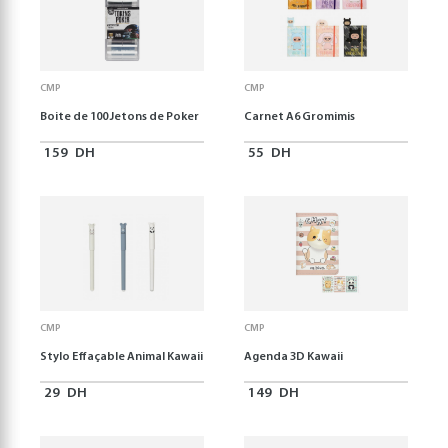
CMP
CMP
Boite de 100 Jetons de Poker
Carnet A6 Gromimis
159
DH
55
DH
CMP
CMP
Stylo Effaçable Animal Kawaii
Agenda 3D Kawaii
29
DH
149
DH