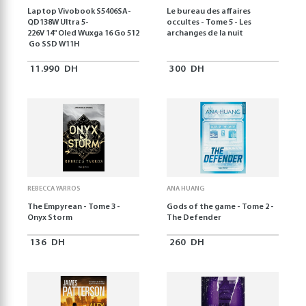
Laptop Vivobook S5406SA-
Le bureau des affaires
QD138W Ultra 5-
occultes - Tome 5 - Les
226V 14" Oled Wuxga 16 Go 512
archanges de la nuit
Go SSD W11H
11.990
DH
300
DH
REBECCA YARROS
ANA HUANG
The Empyrean - Tome 3 -
Gods of the game - Tome 2 -
Onyx Storm
The Defender
136
DH
260
DH