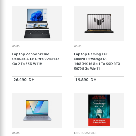
ASUS
ASUS
Laptop Zenbook Duo
Laptop Gaming TUF
UX8406CA 14'' Ultra 9 285H 32
608JPR 16'' Wuxga i7-
Go 2 To SSD W11H
14650HX 16 Go 1 To SSD RTX
5070 8 Go Win11
26.490
DH
19.890
DH
ASUS
ERIC FOUASSIER