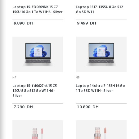
Laptop 15-FD0609NK 15 C7
Laptop 15 I7-1355U 8 Go 512
150U 16 Go 1 To W11H6 - Silver
Go SD W11
9.890
DH
9.499
DH
HP
HP
Laptop 15-fd0627nk 15 C5
Laptop 14 ultra 7-155H 16 Go
120U 8 Go 512 Go W11H6 -
1 To SSD W11H - Silver
Silver
7.290
DH
10.890
DH