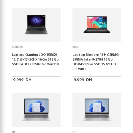
LENOVO
MSI
Laptop Gaming LOQ 15IRX9
Laptop Modern 15 H C2RMG-
15,6'' i5-13450HX 16 Go 512 Go
298MA Intel 9-270H 16 Go
SSD GC RTX3050 6 Go Win11H
DDR4 512 Go SSD 15.6" FHD
IPS Win11
9.999
DH
9.999
DH
HP
HP