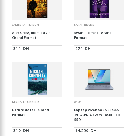
JAMES PATTERSON
SARAH RIVENS
Alex Cross, mort ou vif -
Swan - Tome 1 - Grand
Grand Format
Format
314
DH
274
DH
MICHAEL CONNELLY
ASUS
L'arbre de fer - Grand
Laptop Vivobook S S5406S
Format
14" OLED U7 256V 16 Go 1 To
SSD
319
DH
14.290
DH