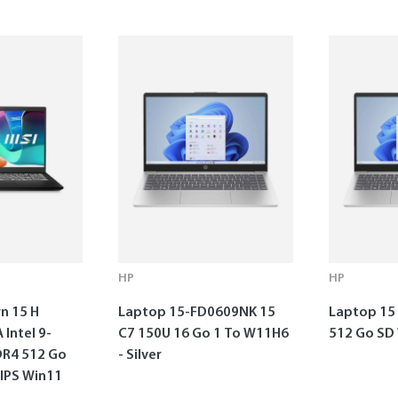
HP
HP
n 15 H
Laptop 15-FD0609NK 15
Laptop 15 
Intel 9-
C7 150U 16 Go 1 To W11H6
512 Go SD
DR4 512 Go
- Silver
 IPS Win11