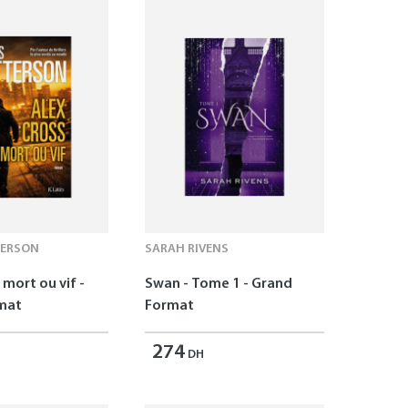
TERSON
SARAH RIVENS
 mort ou vif -
Swan - Tome 1 - Grand
mat
Format
274
DH