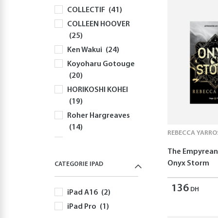
COLLECTIF
(41)
Souris
(82)
COLLEEN HOOVER
Sacs à Dos et
(25)
Sacoches PC
(59)
Ken Wakui
(24)
Gaming
(518)
Koyoharu Gotouge
Playstation
(144)
(20)
PS5
(126)
HORIKOSHI KOHEI
Jeux PS5
(52)
(19)
Autres Accessoires
Roher Hargreaves
PS5
(58)
(14)
Nintendo
(170)
REBECCA YARRO
Robert Greene
Nintendo Switch
The Empyrean 
(13)
(170)
Onyx Storm
CATEGORIE IPAD
Yusuke Nomura
Jeux Nintendo
(12)
Switch
(82)
136
DH
iPad A16
(2)
Freida McFadden
Autres Accessoires
(11)
iPad Pro
(1)
Nintendo Switch