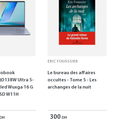
ERIC FOUASSIER
vobook
Le bureau des affaires
D138W Ultra 5-
occultes - Tome 5 - Les
Oled Wuxga 16 G
archanges de la nuit
SSD W11H
300
DH
DH