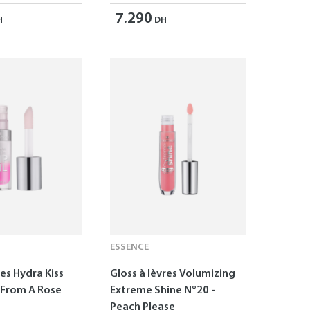
7.290
H
DH
ESSENCE
res Hydra Kiss
Gloss à lèvres Volumizing
s From A Rose
Extreme Shine N°20 -
Peach Please