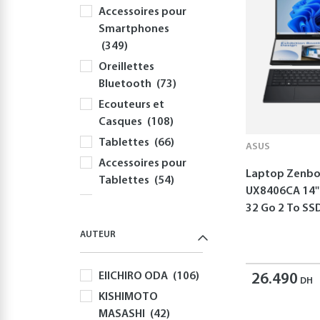
Accessoires pour
Smartphones
(349)
Oreillettes
Bluetooth
(73)
Ecouteurs et
Casques
(108)
Tablettes
(66)
ASUS
Accessoires pour
Laptop Zenbo
Tablettes
(54)
UX8406CA 14''
Informatique
32 Go 2 To S
(417)
AUTEUR
PC
(355)
Périphériques et
EIICHIRO ODA
(106)
Accessoires PC
26.490
DH
(310)
KISHIMOTO
MASASHI
(42)
Claviers
(58)