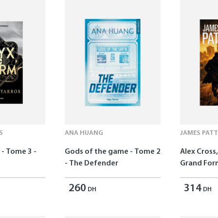
S
ANA HUANG
JAMES PAT
- Tome 3 -
Gods of the game - Tome 2
Alex Cross,
- The Defender
Grand For
260
314
DH
DH