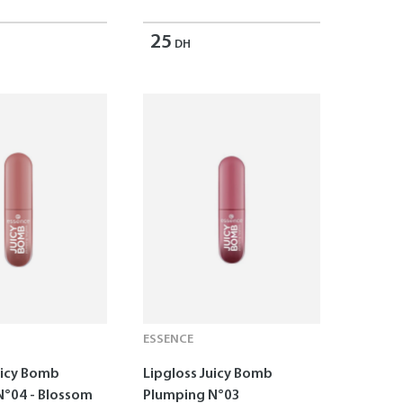
25
DH
ESSENCE
uicy Bomb
Lipgloss Juicy Bomb
N°04 - Blossom
Plumping N°03