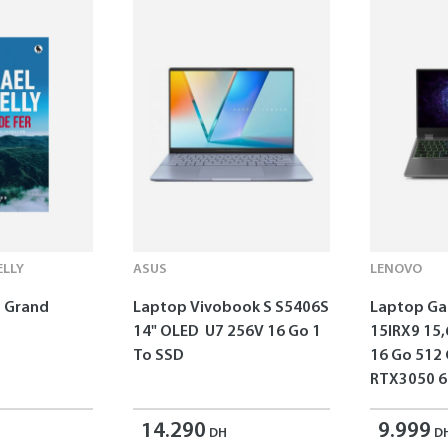
LLY
ASUS
LENOVO
 - Grand
Laptop Vivobook S S5406S
Laptop G
14" OLED U7 256V 16 Go 1
15IRX9 15,
To SSD
16 Go 512
RTX3050 6
14.290
9.999
DH
D