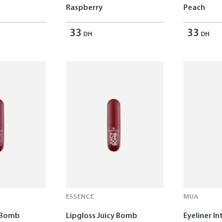
Raspberry
Peach
33
33
DH
DH
ESSENCE
MUA
y Bomb
Lipgloss Juicy Bomb
Eyeliner In