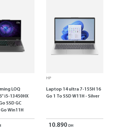
HP
aming LOQ
Laptop 14 ultra 7-155H 16
6'' i5-13450HX
Go 1 To SSD W11H - Silver
 Go SSD GC
 Go Win11H
10.890
H
DH