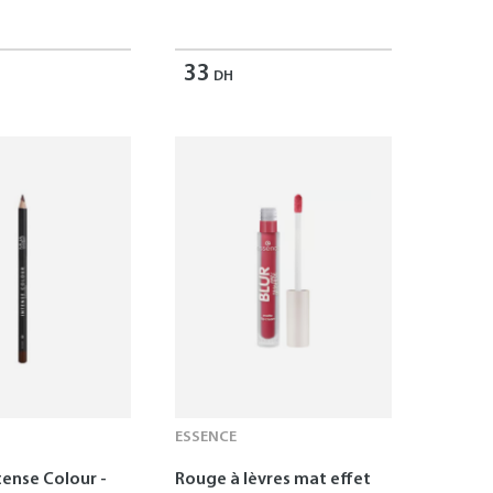
33
DH
ESSENCE
tense Colour -
Rouge à lèvres mat effet