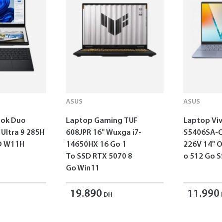
ASUS
ASUS
ok Duo
Laptop Gaming TUF
Laptop Vi
 Ultra 9 285H
608JPR 16'' Wuxga i7-
S5406SA-Q
SD W11H
14650HX 16 Go 1
226V 14" 
To SSD RTX 5070 8
o 512 Go 
Go Win11
19.890
11.990
DH