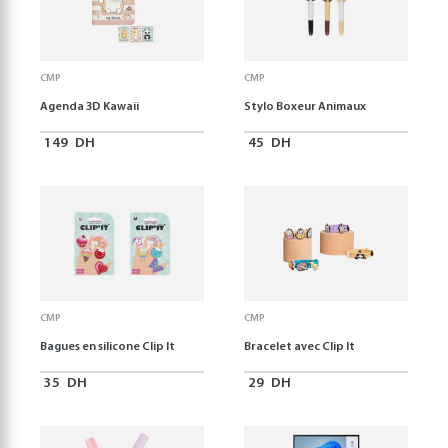
CMP
CMP
Agenda 3D Kawaii
Stylo Boxeur Animaux
149
DH
45
DH
CMP
CMP
Bagues en silicone Clip It
Bracelet avec Clip It
35
DH
29
DH