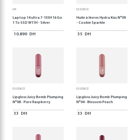
HP
ESSENCE
Laptop 14 ultra 7-155H 16 Go
Huile à lèvres Hydra Kiss N°09
1 To SSD W11H - Silver
- Cookie Sparkle
10.890
DH
35
DH
ESSENCE
ESSENCE
Lipgloss Juicy Bomb Plumping
Lipgloss Juicy Bomb Plumping
N°08 - Pure Raspberry
N°04 - Blossom Peach
33
DH
33
DH