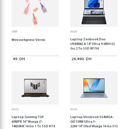
CMP
ASUS
Laptop Zenbook Duo
Mini surligneur Vernis
UX8406CA 14'' Ultra 9 285H 32
Go 2 To SSD W11H
49
DH
26.490
DH
ASUS
ASUS
Laptop Gaming TUF
Laptop Vivobook S5406SA-
608JPR 16'' Wuxga i7-
QD138W Ultra 5-
14650HX 16 Go 1 To SSD RTX
226V 14" Oled Wuxga 16 Go 512