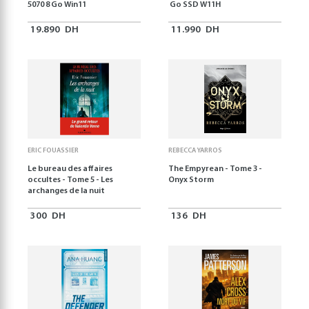
5070 8 Go Win11
Go SSD W11H
19.890
DH
11.990
DH
ERIC FOUASSIER
REBECCA YARROS
Le bureau des affaires
The Empyrean - Tome 3 -
occultes - Tome 5 - Les
Onyx Storm
archanges de la nuit
300
DH
136
DH