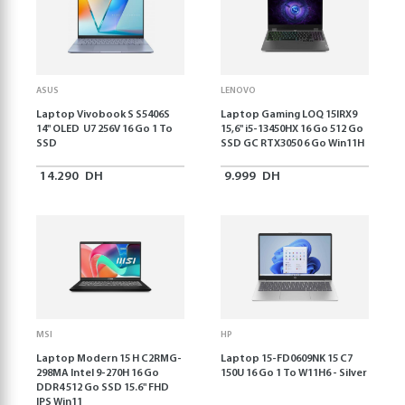
ASUS
LENOVO
Laptop Vivobook S S5406S
Laptop Gaming LOQ 15IRX9
14" OLED U7 256V 16 Go 1 To
15,6'' i5-13450HX 16 Go 512 Go
SSD
SSD GC RTX3050 6 Go Win11H
14.290
DH
9.999
DH
MSI
HP
Laptop Modern 15 H C2RMG-
Laptop 15-FD0609NK 15 C7
298MA Intel 9-270H 16 Go
150U 16 Go 1 To W11H6 - Silver
DDR4 512 Go SSD 15.6" FHD
IPS Win11