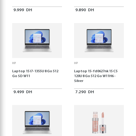
9.999
DH
9.890
DH
HP
HP
Laptop 15 I7-1355U 8 Go 512
Laptop 15-fd0627nk 15 C5
Go SD W11
120U 8 Go 512 Go W11H6 -
Silver
9.499
DH
7.290
DH