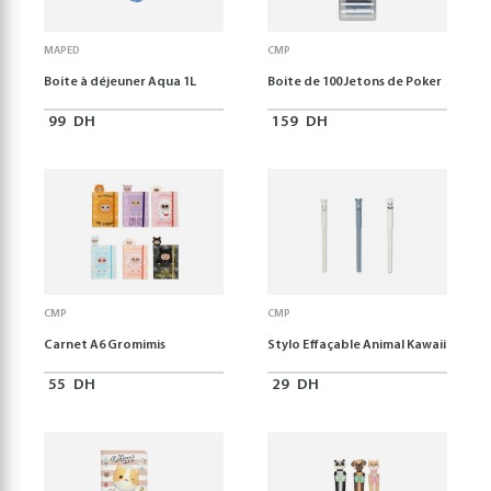
MAPED
CMP
Boite à déjeuner Aqua 1L
Boite de 100 Jetons de Poker
99
DH
159
DH
CMP
CMP
Carnet A6 Gromimis
Stylo Effaçable Animal Kawaii
55
DH
29
DH