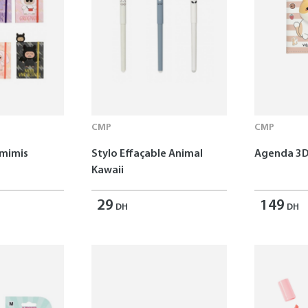
CMP
CMP
omimis
Stylo Effaçable Animal
Agenda 3D
Kawaii
29
149
DH
DH