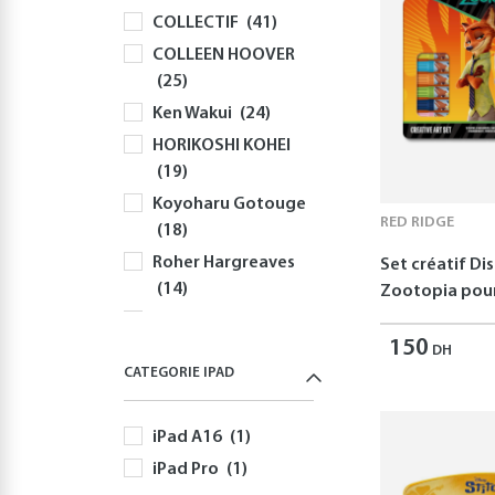
COLLECTIF
(41)
Claviers
(58)
COLLEEN HOOVER
Souris
(81)
(25)
Sacs à Dos et
Ken Wakui
(24)
Sacoches PC
(59)
HORIKOSHI KOHEI
Gaming
(512)
(19)
Playstation
(144)
Koyoharu Gotouge
PS5
(127)
RED RIDGE
(18)
Autres Accessoires
Roher Hargreaves
Set créatif Di
PS5
(58)
(14)
Zootopia pour
Nintendo
(166)
Disney
(11)
Nintendo Switch
150
DH
Robert Greene
(166)
CATEGORIE IPAD
(11)
Jeux Nintendo
Yusuke Nomura
Switch
(82)
iPad A16
(1)
(11)
Autres Accessoires
iPad Pro
(1)
Freida McFadden
Nintendo Switch