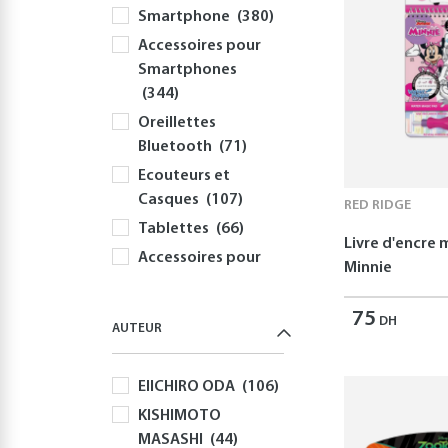
Smartphone
(380)
Accessoires pour
Smartphones
(344)
Oreillettes
Bluetooth
(71)
Ecouteurs et
Casques
(107)
RED RIDGE
Tablettes
(66)
Livre d'encre
Accessoires pour
Minnie
Tablettes
(54)
Informatique
75
DH
AUTEUR
(413)
PC
(352)
EIICHIRO ODA
(106)
Périphériques et
KISHIMOTO
Accessoires PC
MASASHI
(44)
(306)