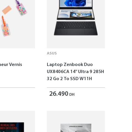
ASUS
neur Vernis
Laptop Zenbook Duo
UX8406CA 14'' Ultra 9 285H
32 Go 2 To SSD W11H
26.490
DH