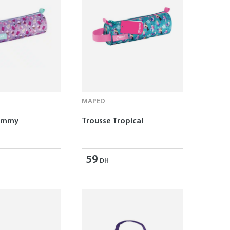
MAPED
Yummy
Trousse Tropical
59
DH