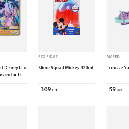
RED RIDGE
MAPED
et Disney Lilo
Slime Squad Mickey 420ml
Trousse 
les enfants
369
59
DH
DH