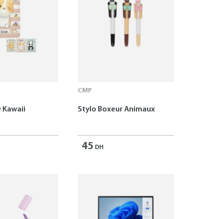
CMP
 Kawaii
Stylo Boxeur Animaux
45
DH