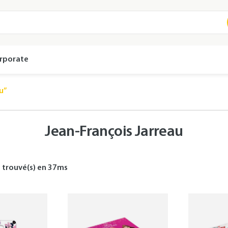
rporate
u”
Jean-François Jarreau
s
trouvé(s) en
37
ms