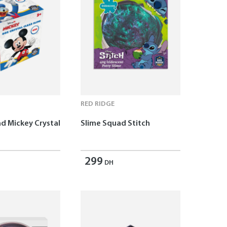
RED RIDGE
d Mickey Crystal
Slime Squad Stitch
299
DH