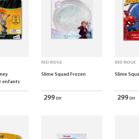
RED RIDGE
RED RIDGE
sney
Slime Squad Frozen
Slime Squ
 enfants
299
299
DH
DH