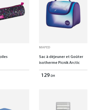
MAPED
oiles
Sac à déjeuner et Goûter
isotherme Picnik Arctic
129
DH