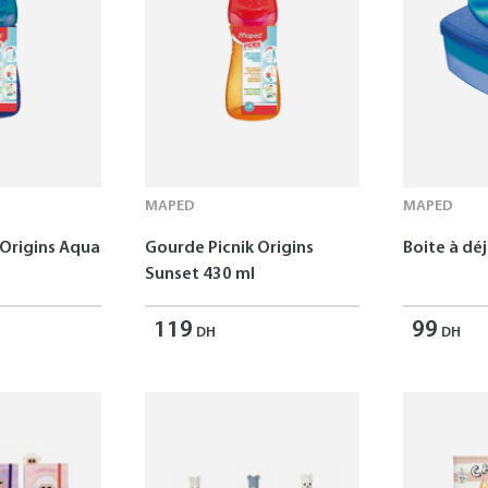
MAPED
MAPED
 Origins Aqua
Gourde Picnik Origins
Boite à dé
Sunset 430 ml
119
99
DH
DH