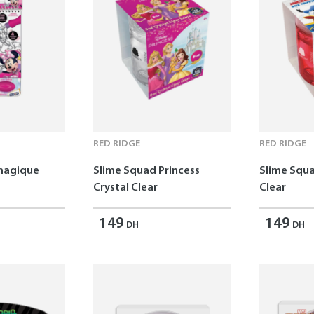
RED RIDGE
RED RIDGE
 magique
Slime Squad Princess
Slime Squa
Crystal Clear
Clear
149
149
DH
DH