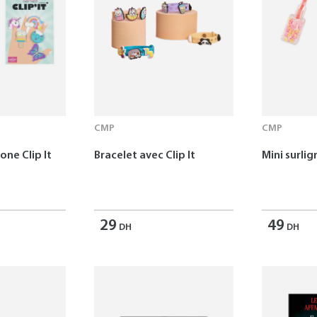
CMP
CMP
one Clip It
Bracelet avec Clip It
Mini surlig
29
49
DH
DH