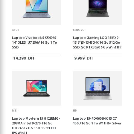
ASUS
LENOVO
Laptop Vivobook S S5406S
Laptop Gaming LOQ 15IRX9
14" OLED U7 256V 16 Go 1 To
15,6'' i5-13450HX 16 Go 512 Go
SSD
SSD GC RTX3050 6 Go Win11H
14.290
DH
9.999
DH
MSI
HP
Laptop Modern 15 H C2RMG-
Laptop 15-FD0609NK 15 C7
298MA Intel 9-270H 16 Go
150U 16 Go 1 To W11H6 - Silver
DDR4 512 Go SSD 15.6" FHD
IPS Win11