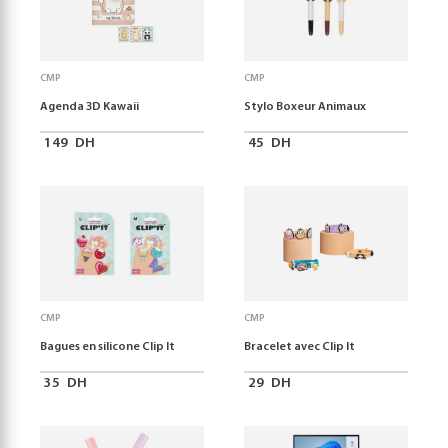
CMP
CMP
Agenda 3D Kawaii
Stylo Boxeur Animaux
149
DH
45
DH
CMP
CMP
Bagues en silicone Clip It
Bracelet avec Clip It
35
DH
29
DH