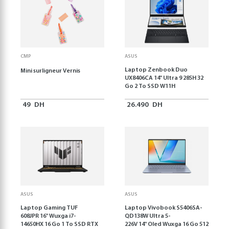
CMP
ASUS
Laptop Zenbook Duo
Mini surligneur Vernis
UX8406CA 14'' Ultra 9 285H 32
Go 2 To SSD W11H
49
DH
26.490
DH
ASUS
ASUS
Laptop Gaming TUF
Laptop Vivobook S5406SA-
608JPR 16'' Wuxga i7-
QD138W Ultra 5-
14650HX 16 Go 1 To SSD RTX
226V 14" Oled Wuxga 16 Go 512