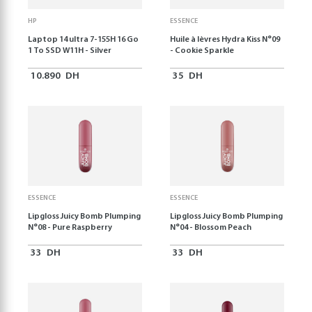
HP
ESSENCE
Laptop 14 ultra 7-155H 16 Go
Huile à lèvres Hydra Kiss N°09
1 To SSD W11H - Silver
- Cookie Sparkle
10.890
DH
35
DH
ESSENCE
ESSENCE
Lipgloss Juicy Bomb Plumping
Lipgloss Juicy Bomb Plumping
N°08 - Pure Raspberry
N°04 - Blossom Peach
33
DH
33
DH