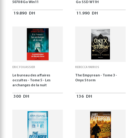
5070 8 Go Win11
Go SSD W11H
19.890
DH
11.990
DH
ERIC FOUASSIER
REBECCA YARROS
Le bureau des affaires
The Empyrean - Tome 3 -
occultes - Tome 5 - Les
Onyx Storm
archanges de la nuit
300
DH
136
DH