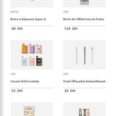
MAPED
CMP
Boite à déjeuner Aqua 1L
Boite de 100 Jetons de Poker
99
DH
159
DH
CMP
CMP
Carnet A6 Gromimis
Stylo Effaçable Animal Kawaii
55
DH
29
DH