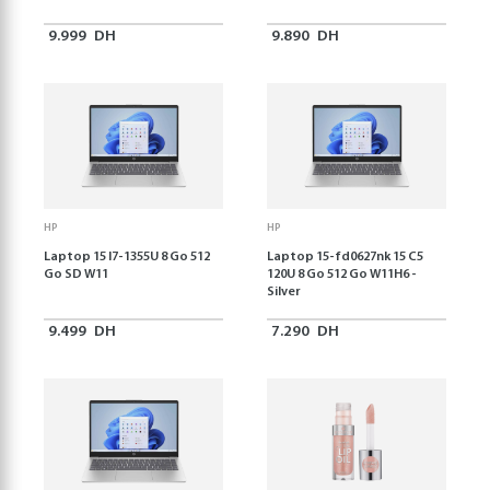
9.999
DH
9.890
DH
HP
HP
Laptop 15 I7-1355U 8 Go 512
Laptop 15-fd0627nk 15 C5
Go SD W11
120U 8 Go 512 Go W11H6 -
Silver
9.499
DH
7.290
DH