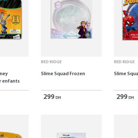
RED RIDGE
RED RIDGE
sney
Slime Squad Frozen
Slime Squ
 enfants
299
299
DH
DH