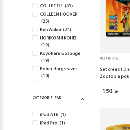
COLLECTIF
(41)
Souris
(81)
COLLEEN HOOVER
Sacs à Dos et
(25)
Sacoches PC
(59)
Ken Wakui
(24)
Gaming
(512)
HORIKOSHI KOHEI
Playstation
(144)
(19)
PS5
(127)
Koyoharu Gotouge
Autres Accessoires
RED RIDGE
(19)
PS5
(58)
Roher Hargreaves
Set créatif Di
Nintendo
(166)
(14)
Zootopia pour
Nintendo Switch
Robert Greene
(166)
150
(12)
DH
Jeux Nintendo
CATEGORIE IPAD
Disney
(11)
Switch
(82)
Yusuke Nomura
Autres Accessoires
iPad A16
(1)
(11)
Nintendo Switch
iPad Pro
(1)
Freida McFadden
(60)