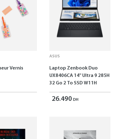
ASUS
neur Vernis
Laptop Zenbook Duo
UX8406CA 14'' Ultra 9 285H
32 Go 2 To SSD W11H
26.490
DH