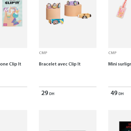
CMP
CMP
one Clip It
Bracelet avec Clip It
Mini surlig
29
49
DH
DH