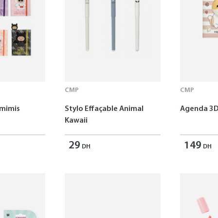
CMP
CMP
omimis
Stylo Effaçable Animal
Agenda 3D
Kawaii
29
149
DH
DH