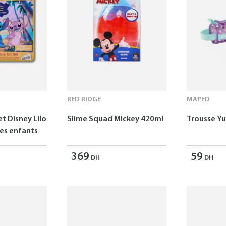
RED RIDGE
MAPED
et Disney Lilo
Slime Squad Mickey 420ml
Trousse 
les enfants
369
59
DH
DH