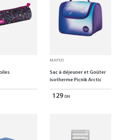
MAPED
oiles
Sac à déjeuner et Goûter
isotherme Picnik Arctic
129
DH