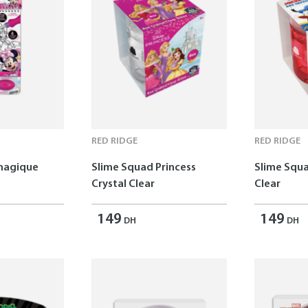
RED RIDGE
RED RIDGE
 magique
Slime Squad Princess
Slime Squa
Crystal Clear
Clear
149
149
DH
DH