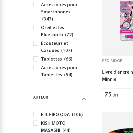
Accessoires pour
Smartphones
(347)
Oreillettes
Bluetooth
(72)
Ecouteurs et
Casques
(107)
Tablettes
(66)
RED RIDGE
Accessoires pour
Livre d'encre
Tablettes
(54)
Minnie
Informatique
(414)
75
DH
AUTEUR
PC
(354)
Périphériques et
EIICHIRO ODA
(106)
Accessoires PC
(308)
KISHIMOTO
MASASHI
(44)
Claviers
(58)