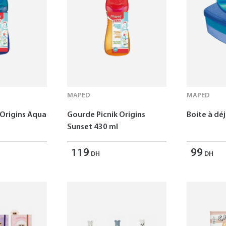
MAPED
MAPED
 Origins Aqua
Gourde Picnik Origins
Boite à dé
Sunset 430 ml
119
99
DH
DH