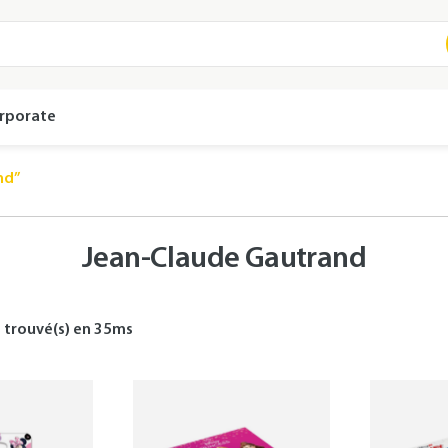
rporate
nd”
Jean-Claude Gautrand
s
trouvé(s) en
35
ms