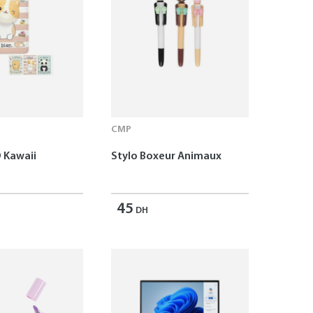
CMP
 Kawaii
Stylo Boxeur Animaux
45
DH