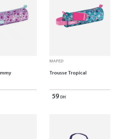
MAPED
Yummy
Trousse Tropical
59
DH