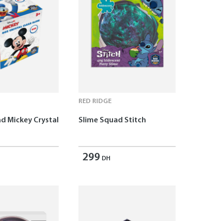
RED RIDGE
d Mickey Crystal
Slime Squad Stitch
299
DH