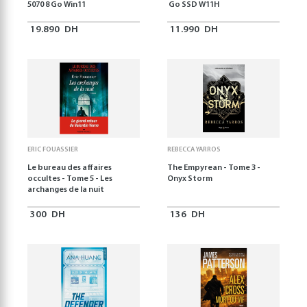
5070 8 Go Win11
Go SSD W11H
19.890
DH
11.990
DH
ERIC FOUASSIER
REBECCA YARROS
Le bureau des affaires
The Empyrean - Tome 3 -
occultes - Tome 5 - Les
Onyx Storm
archanges de la nuit
300
DH
136
DH