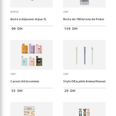
MAPED
CMP
Boite à déjeuner Aqua 1L
Boite de 100 Jetons de Poker
99
DH
159
DH
CMP
CMP
Carnet A6 Gromimis
Stylo Effaçable Animal Kawaii
55
DH
29
DH