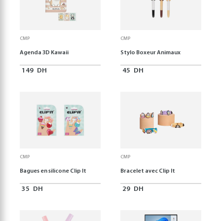
CMP
CMP
Agenda 3D Kawaii
Stylo Boxeur Animaux
149
DH
45
DH
CMP
CMP
Bagues en silicone Clip It
Bracelet avec Clip It
35
DH
29
DH