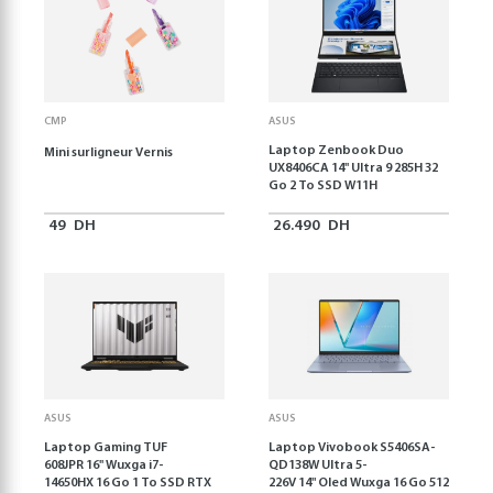
CMP
ASUS
Laptop Zenbook Duo
Mini surligneur Vernis
UX8406CA 14'' Ultra 9 285H 32
Go 2 To SSD W11H
49
DH
26.490
DH
ASUS
ASUS
Laptop Gaming TUF
Laptop Vivobook S5406SA-
608JPR 16'' Wuxga i7-
QD138W Ultra 5-
14650HX 16 Go 1 To SSD RTX
226V 14" Oled Wuxga 16 Go 512