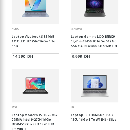
ASUS
LENOVO
Laptop Vivobook S S5406S
Laptop Gaming LOQ 15IRX9
14" OLED U7 256V 16 Go 1 To
15,6'' i5-13450HX 16 Go 512 Go
SSD
SSD GC RTX3050 6 Go Win11H
14.290
DH
9.999
DH
MSI
HP
Laptop Modern 15 H C2RMG-
Laptop 15-FD0609NK 15 C7
298MA Intel 9-270H 16 Go
150U 16 Go 1 To W11H6 - Silver
DDR4 512 Go SSD 15.6" FHD
IPS Win11