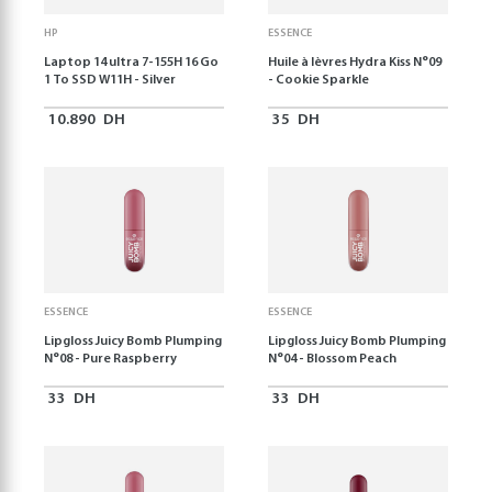
HP
ESSENCE
Laptop 14 ultra 7-155H 16 Go
Huile à lèvres Hydra Kiss N°09
1 To SSD W11H - Silver
- Cookie Sparkle
10.890
DH
35
DH
ESSENCE
ESSENCE
Lipgloss Juicy Bomb Plumping
Lipgloss Juicy Bomb Plumping
N°08 - Pure Raspberry
N°04 - Blossom Peach
33
DH
33
DH