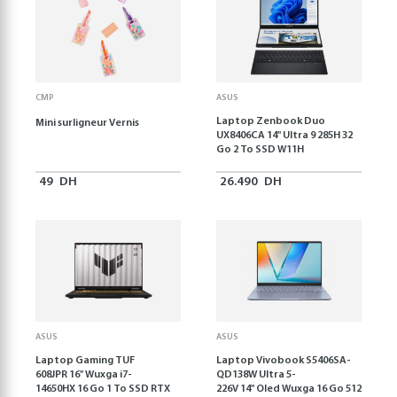
CMP
ASUS
Laptop Zenbook Duo
Mini surligneur Vernis
UX8406CA 14'' Ultra 9 285H 32
Go 2 To SSD W11H
49
DH
26.490
DH
ASUS
ASUS
Laptop Gaming TUF
Laptop Vivobook S5406SA-
608JPR 16'' Wuxga i7-
QD138W Ultra 5-
14650HX 16 Go 1 To SSD RTX
226V 14" Oled Wuxga 16 Go 512