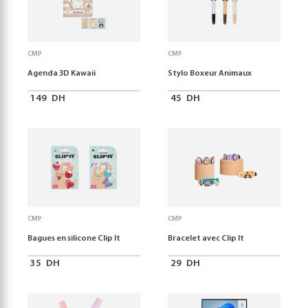
CMP
CMP
Agenda 3D Kawaii
Stylo Boxeur Animaux
149
DH
45
DH
CMP
CMP
Bagues en silicone Clip It
Bracelet avec Clip It
35
DH
29
DH