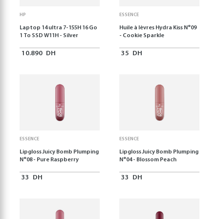
HP
ESSENCE
Laptop 14 ultra 7-155H 16 Go
Huile à lèvres Hydra Kiss N°09
1 To SSD W11H - Silver
- Cookie Sparkle
10.890
DH
35
DH
ESSENCE
ESSENCE
Lipgloss Juicy Bomb Plumping
Lipgloss Juicy Bomb Plumping
N°08 - Pure Raspberry
N°04 - Blossom Peach
33
DH
33
DH