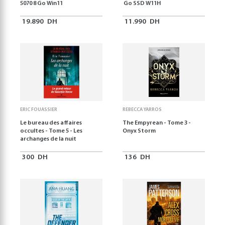
5070 8 Go Win11
Go SSD W11H
19.890
DH
11.990
DH
ERIC FOUASSIER
REBECCA YARROS
Le bureau des affaires
The Empyrean - Tome 3 -
occultes - Tome 5 - Les
Onyx Storm
archanges de la nuit
300
DH
136
DH