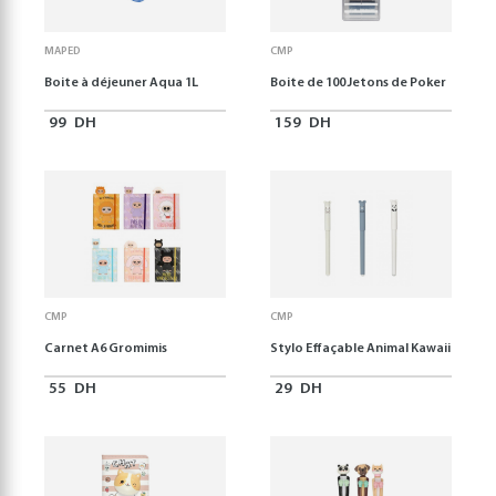
MAPED
CMP
Boite à déjeuner Aqua 1L
Boite de 100 Jetons de Poker
99
DH
159
DH
CMP
CMP
Carnet A6 Gromimis
Stylo Effaçable Animal Kawaii
55
DH
29
DH