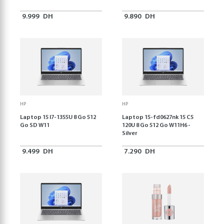
9.999
DH
9.890
DH
HP
HP
Laptop 15 I7-1355U 8 Go 512
Laptop 15-fd0627nk 15 C5
Go SD W11
120U 8 Go 512 Go W11H6 -
Silver
9.499
DH
7.290
DH