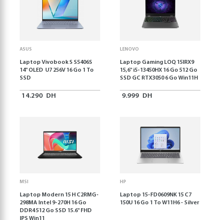
ASUS
LENOVO
Laptop Vivobook S S5406S
Laptop Gaming LOQ 15IRX9
14" OLED U7 256V 16 Go 1 To
15,6'' i5-13450HX 16 Go 512 Go
SSD
SSD GC RTX3050 6 Go Win11H
14.290
DH
9.999
DH
MSI
HP
Laptop Modern 15 H C2RMG-
Laptop 15-FD0609NK 15 C7
298MA Intel 9-270H 16 Go
150U 16 Go 1 To W11H6 - Silver
DDR4 512 Go SSD 15.6" FHD
IPS Win11